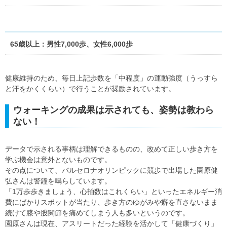
65歳以上：男性7,000歩、女性6,000歩
健康維持のため、毎日上記歩数を「中程度」の運動強度（うっすら
と汗をかくくらい）で行うことが奨励されています。
ウォーキングの成果は示されても、姿勢は教わら
ない！
データで示される事柄は理解できるものの、改めて正しい歩き方を
学ぶ機会は意外とないものです。
その点について、バルセロナオリンピックに競歩で出場した園原健
弘さんは警鐘を鳴らしています。
「1万歩歩きましょう、心拍数はこれくらい」といったエネルギー消
費にばかりスポットが当たり、歩き方のゆがみや癖を直さないまま
続けて膝や股関節を痛めてしまう人も多いというのです。
園原さんは現在、アスリートだった経験を活かして「健康づくり」