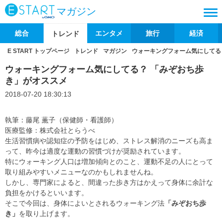
マガジン
総合
エンタメ
旅行
経済
トレンド
E START トップページ
トレンド
マガジン
ウォーキングフォーム気にしてる
ウォーキングフォーム気にしてる？ 「みぞおち歩
き」がオススメ
2018-07-20 18:30:13
執筆：藤尾 薫子（保健師・看護師）
医療監修：株式会社とらうべ
生活習慣病や認知症の予防をはじめ、ストレス解消のニーズも高ま
って、昨今は適度な運動の習慣づけが奨励されています。
特にウォーキング人口は増加傾向とのこと、運動不足の人にとって
取り組みやすいメニューなのかもしれませんね。
しかし、専門家によると、間違った歩き方はかえって身体に余計な
負担をかけるといいます。
そこで今回は、身体によいとされるウォーキング法
「みぞおち歩
き」
を取り上げます。