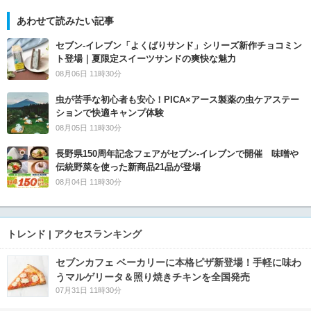
あわせて読みたい記事
セブン‐イレブン「よくばりサンド」シリーズ新作チョコミン
ト登場｜夏限定スイーツサンドの爽快な魅力
08月06日 11時30分
虫が苦手な初心者も安心！PICA×アース製薬の虫ケアステー
ションで快適キャンプ体験
08月05日 11時30分
長野県150周年記念フェアがセブン-イレブンで開催 味噌や
伝統野菜を使った新商品21品が登場
08月04日 11時30分
トレンド | アクセスランキング
セブンカフェ ベーカリーに本格ピザ新登場！手軽に味わ
うマルゲリータ＆照り焼きチキンを全国発売
07月31日 11時30分