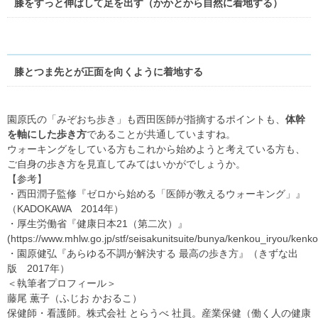
膝をすっと伸ばして足を出す（かかとから自然に着地する）
膝とつま先とが正面を向くように着地する
園原氏の「みぞおち歩き」も西田医師が指摘するポイントも、
体幹
を軸にした歩き方
であることが共通していますね。
ウォーキングをしている方もこれから始めようと考えている方も、
ご自身の歩き方を見直してみてはいかがでしょうか。
【参考】
・西田潤子監修『ゼロから始める「医師が教えるウォーキング」』
（KADOKAWA 2014年）
・厚生労働省『健康日本21（第二次）』
(https://www.mhlw.go.jp/stf/seisakunitsuite/bunya/kenkou_iryou/ken
・園原健弘『あらゆる不調が解決する 最高の歩き方』（きずな出
版 2017年）
＜執筆者プロフィール＞
藤尾 薫子（ふじお かおるこ）
保健師・看護師。株式会社 とらうべ 社員。産業保健（働く人の健康