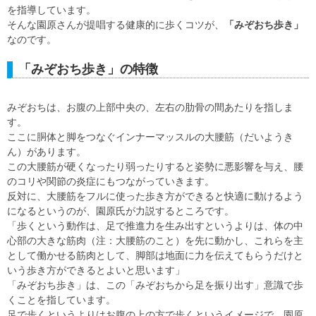
を指導しています。
そんな園原さんが提唱する健康的に歩くコツが、
「みぞおち歩き」
なのです。
「みぞおち歩き」の特徴
みぞおちは、お腹の上部中央の、左右の肋骨の間あたりを指しま
す。
ここに胴体と脚をつなぐインナーマッスルの大腰筋（だいようき
ん）があります。
この大腰筋が硬くなったり弱ったりすると姿勢に悪影響を与え、腰
のコリや関節の炎症にもつながっていきます。
反対に、大腰筋をフルに使った歩き方ができると快適に動けるよう
になるというのが、園原氏が力説するところです。
「歩くという動作は、足で推進力を生み出すというよりは、体の中
心部の大きな筋肉（注：大腰筋のこと）を先に動かし、これらを主
として働かせる筋肉として、脚部は地面に力を伝えてもらうだけと
いう歩き方ができるとよいと思います」
「みぞおち歩き」は、この「みぞおちから足を振り出す」意識で歩
くことを指しています。
足で歩くというよりはお腹の上の方で歩くというイメージで、園原