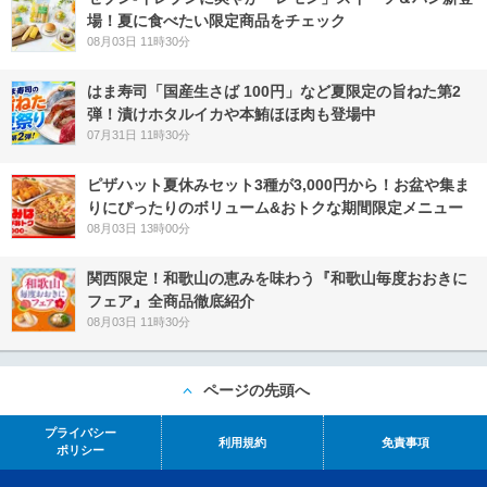
場！夏に食べたい限定商品をチェック
08月03日 11時30分
はま寿司「国産生さば 100円」など夏限定の旨ねた第2
弾！漬けホタルイカや本鮪ほほ肉も登場中
07月31日 11時30分
ピザハット夏休みセット3種が3,000円から！お盆や集ま
りにぴったりのボリューム&おトクな期間限定メニュー
08月03日 13時00分
関西限定！和歌山の恵みを味わう『和歌山毎度おおきに
フェア』全商品徹底紹介
08月03日 11時30分
ページの先頭へ
プライバシー
利用規約
免責事項
ポリシー