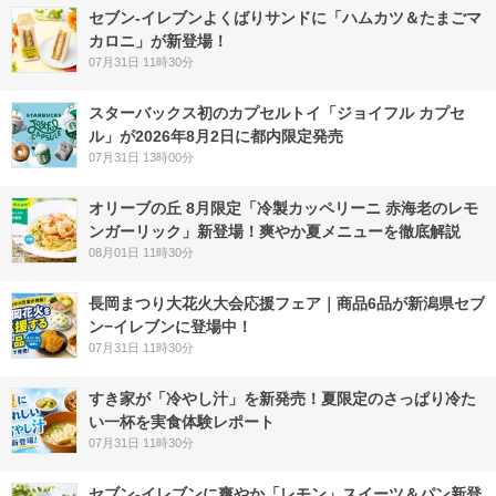
セブン‐イレブンよくばりサンドに「ハムカツ＆たまごマ
カロニ」が新登場！
07月31日 11時30分
スターバックス初のカプセルトイ「ジョイフル カプセ
ル」が2026年8月2日に都内限定発売
07月31日 13時00分
オリーブの丘 8月限定「冷製カッペリーニ 赤海老のレモ
ンガーリック」新登場！爽やか夏メニューを徹底解説
08月01日 11時30分
長岡まつり大花火大会応援フェア｜商品6品が新潟県セブ
ン−イレブンに登場中！
07月31日 11時30分
すき家が「冷やし汁」を新発売！夏限定のさっぱり冷た
い一杯を実食体験レポート
07月31日 11時30分
セブン‐イレブンに爽やか「レモン」スイーツ＆パン新登