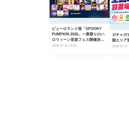
ピューロランド発「SPOOKY
PUMPKIN 2026」一夜限りのハ
ガチャガ
ロウィーン音楽フェス開催決
国エリア別
定！
2026-07-31 15:00
2026-07-17 