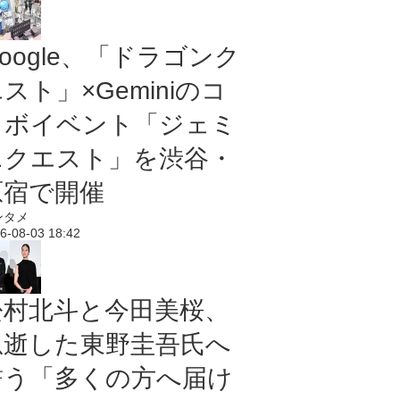
oogle、「ドラゴンク
スト」×Geminiのコ
ラボイベント「ジェミ
ニクエスト」を渋谷・
原宿で開催
ンタメ
6-08-03 18:42
松村北斗と今田美桜、
急逝した東野圭吾氏へ
誓う「多くの方へ届け