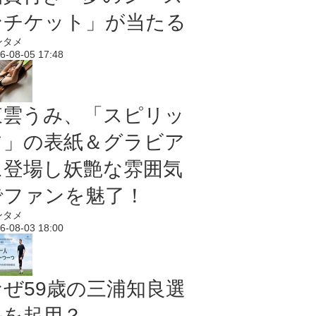
ンチケット」が当たる
ンタメ
6-08-05 17:48
東雲うみ、「スピリッ
ツ」の表紙＆グラビア
に登場し妖艶な雰囲気
でファンを魅了！
ンタメ
6-08-03 18:00
なぜ59歳の三浦知良選
手を起用？