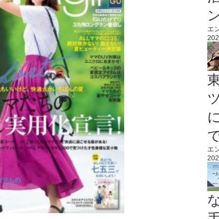
エ
202
エ
202