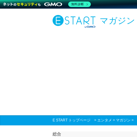
無料診断
マガジン
E START トップページ
>
エンタメ
>
マガジン
総合