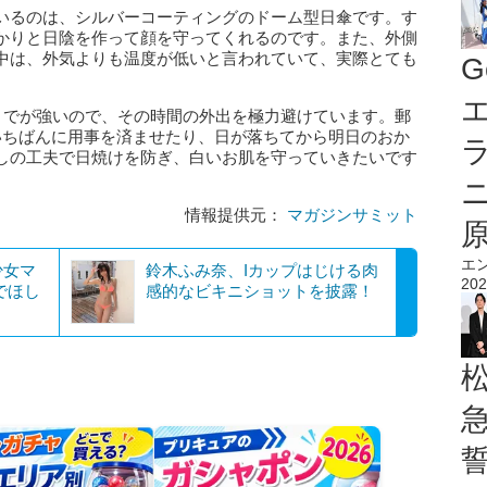
いるのは、シルバーコーティングのドーム型日傘です。す
かりと日陰を作って顔を守ってくれるのです。また、外側
中は、外気よりも温度が低いと言われていて、実際とても
G
エ
時までが強いので、その時間の外出を極力避けています。郵
いちばんに用事を済ませたり、日が落ちてから明日のおか
しの工夫で日焼けを防ぎ、白いお肌を守っていきたいです
情報提供元：
マガジンサミット
エ
少女マ
鈴木ふみ奈、Iカップはじける肉
202
でほし
感的なビキニショットを披露！