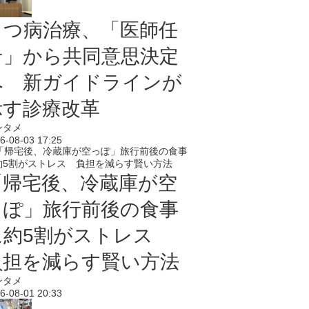
うつ病治療、「医師任
せ」から共同意思決定
へ 新ガイドラインが
示す診療改革
ンタメ
6-08-03 17:25
「帰宅後、冷蔵庫が空
っぽ」旅行前後の食事
に約5割がストレス
負担を減らす賢い方法
ンタメ
6-08-01 20:33