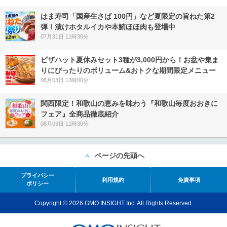
はま寿司「国産生さば 100円」など夏限定の旨ねた第2
弾！漬けホタルイカや本鮪ほほ肉も登場中
07月31日 11時30分
ピザハット夏休みセット3種が3,000円から！お盆や集ま
りにぴったりのボリューム&おトクな期間限定メニュー
08月03日 13時00分
関西限定！和歌山の恵みを味わう『和歌山毎度おおきに
フェア』全商品徹底紹介
08月03日 11時30分
ページの先頭へ
プライバシー
利用規約
免責事項
ポリシー
Copyright © 2026 GMO INSIGHT Inc. All Rights Reserved.