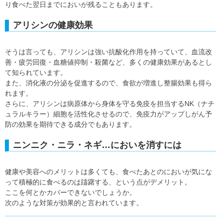
り食べた翌日までにおいが残ることもあります。
アリシンの健康効果
そうは言っても、アリシンは強い抗酸化作用を持っていて、血流改
善・疲労回復・血糖値抑制・殺菌など、多くの健康効果があるとし
て知られています。
また、消化液の分泌を促進するので、食欲が増進し整腸効果も得ら
れます。
さらに、アリシンは病原体から身体を守る免疫を担当するNK（ナチ
ュラルキラー）細胞を活性化させるので、免疫力がアップしがん予
防の効果を期待できる成分でもあります。
ニンニク・ニラ・ネギ…においを消すには
健康や美容へのメリットは多くても、食べたあとのにおいが気にな
って積極的に食べるのは躊躇する、という点がデメリット。
ここを何とかカバーできないでしょうか。
次のような対策が効果的と言われています。