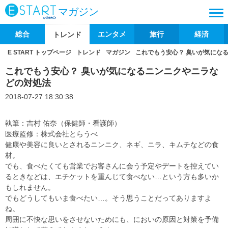
マガジン
総合
エンタメ
旅行
経済
トレンド
E START トップページ
トレンド
マガジン
これでもう安心？ 臭いが気にな
これでもう安心？ 臭いが気になるニンニクやニラな
どの対処法
2018-07-27 18:30:38
執筆：吉村 佑奈（保健師・看護師）
医療監修：株式会社とらうべ
健康や美容に良いとされるニンニク、ネギ、ニラ、キムチなどの食
材。
でも、食べたくても営業でお客さんに会う予定やデートを控えてい
るときなどは、エチケットを重んじて食べない…という方も多いか
もしれません。
でもどうしてもいま食べたい…。そう思うことだってありますよ
ね。
周囲に不快な思いをさせないためにも、においの原因と対策を予備