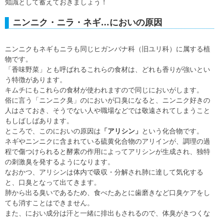
知識として蓄えておきましょう！
ニンニク・ニラ・ネギ…においの原因
ニンニクもネギもニラも同じヒガンバナ科（旧ユリ科）に属する植
物です。
「香味野菜」とも呼ばれるこれらの食材は、どれも香りが強いとい
う特徴があります。
キムチにもこれらの食材が使われますので同じにおいがします。
俗に言う「ニンニク臭」のにおいが口臭になると、ニンニク好きの
人はさておき、そうでない人や職場などでは敬遠されてしまうこと
もしばしばあります。
ところで、このにおいの原因は
「アリシン」
という化合物です。
ネギやニンニクに含まれている硫黄化合物のアリインが、調理の過
程で傷つけられると酵素の作用によってアリシンが生成され、独特
の刺激臭を発するようになります。
なおかつ、アリシンは体内で吸収・分解され肺に達して気化する
と、口臭となって出てきます。
肺から出る臭いであるため、食べたあとに歯磨きなど口臭ケアをし
ても消すことはできません。
また、におい成分は汗と一緒に排出もされるので、体臭がきつくな