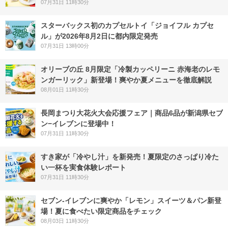
07月31日 11時30分
スターバックス初のカプセルトイ「ジョイフル カプセ
ル」が2026年8月2日に都内限定発売
07月31日 13時00分
オリーブの丘 8月限定「冷製カッペリーニ 赤海老のレモ
ンガーリック」新登場！爽やか夏メニューを徹底解説
08月01日 11時30分
長岡まつり大花火大会応援フェア｜商品6品が新潟県セブ
ン−イレブンに登場中！
07月31日 11時30分
すき家が「冷やし汁」を新発売！夏限定のさっぱり冷た
い一杯を実食体験レポート
07月31日 11時30分
セブン‐イレブンに爽やか「レモン」スイーツ＆パン新登
場！夏に食べたい限定商品をチェック
08月03日 11時30分