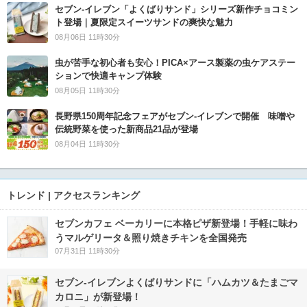
セブン‐イレブン「よくばりサンド」シリーズ新作チョコミン
ト登場｜夏限定スイーツサンドの爽快な魅力
08月06日 11時30分
虫が苦手な初心者も安心！PICA×アース製薬の虫ケアステー
ションで快適キャンプ体験
08月05日 11時30分
長野県150周年記念フェアがセブン-イレブンで開催 味噌や
伝統野菜を使った新商品21品が登場
08月04日 11時30分
トレンド | アクセスランキング
セブンカフェ ベーカリーに本格ピザ新登場！手軽に味わ
うマルゲリータ＆照り焼きチキンを全国発売
07月31日 11時30分
セブン‐イレブンよくばりサンドに「ハムカツ＆たまごマ
カロニ」が新登場！