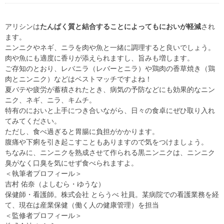
アリシンは
たんぱく質と結合することによってもにおいが軽減
され
ます。
ニンニクやネギ、ニラを肉や魚と一緒に調理すると良いでしょう。
肉や魚にも適度に香りが添えられますし、旨みも増します。
ご存知のとおり、レバニラ（レバーとニラ）や鶏肉の香草焼き（鶏
肉とニンニク）などはベストマッチですよね！
夏バテや疲労が蓄積されたとき、病気の予防などにも効果的なニン
ニク、ネギ、ニラ、キムチ。
特有のにおいと上手につき合いながら、日々の食卓にぜひ取り入れ
てみてください。
ただし、食べ過ぎると胃腸に負担がかかります。
腹痛や下痢を引き起こすこともありますので気をつけましょう。
ちなみに、ニンニクを熟成させて作られる黒ニンニクは、ニンニク
臭がなく口臭を気にせず食べられますよ。
＜執筆者プロフィール＞
吉村 佑奈（よしむら・ゆうな）
保健師・看護師。株式会社 とらうべ 社員。某病院での看護業務を経
て、現在は産業保健（働く人の健康管理）を担当
＜監修者プロフィール＞