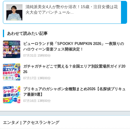
清純派美女4人が艶やか浴衣！15歳・注目女優は花
火大会でアバンチュール...
あわせて読みたい記事
ピューロランド発「SPOOKY PUMPKIN 2026」一夜限りの
ハロウィーン音楽フェス開催決定！
07月31日 15時00分
ガチャガチャどこで買える？全国エリア別設置場所ガイド20
26
07月17日 13時00分
プリキュアのガシャポン全種類まとめ2026【名探偵プリキュ
ア最新9選】
07月16日 13時00分
エンタメ | アクセスランキング