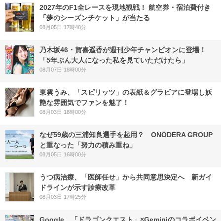
2027年のF1全レースを現地観戦！ 航空券・宿泊費付き
「夢のシーズンチケット」が当たる
08月05日 17時48分
乃木坂46・賀喜遥香が週刊少年チャンピオンに登場！
「5年ぶん大人になった私を見ていただけたら」
08月07日 18時00分
東雲うみ、「スピリッツ」の表紙＆グラビアに登場し妖
艶な雰囲気でファンを魅了！
08月03日 18時00分
なぜ59歳の三浦知良選手を起用？ ONODERA GROUP
と重なった「努力の積み重ね」
08月05日 16時00分
うつ病治療、「医師任せ」から共同意思決定へ 新ガイ
ドラインが示す診療改革
08月03日 17時25分
Google、「ドラゴンクエスト」×Geminiのコラボイベン