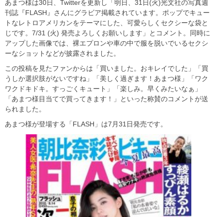
あまつ様は30日、Twitterを更新し「明日、31日(火)光文社の写真週
刊誌『FLASH』さんにグラビア掲載されています。ポップでキュー
トなレトロアメリカンをテーマにした、可愛らしくセクシーな袋と
じです。7/31 (火) 発売よろしくお願いします」とコメント。同時に
アップした画像では、裸エプロンや車の中で服を脱いでいるセクシ
ーなショットなどが披露されました。
この投稿を見たファンからは「買いました。おキレイでした」「買
うしか選択肢がないですね」「美しく過ぎます！あまつ様」「ワク
ワクドキドキ。すっごくキュート」「楽しみ。早くみたいなぁ」
「あまつ様目当てで買ってきます！」といった称賛のコメントが送
られました。
あまつ様が登場する「FLASH」は7月31日発売です。