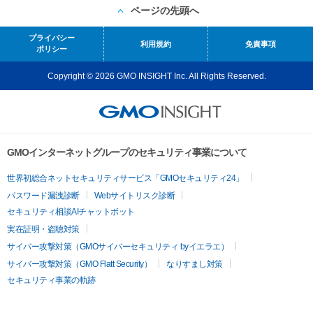
ページの先頭へ
プライバシー
利用規約
免責事項
ポリシー
Copyright © 2026 GMO INSIGHT Inc. All Rights Reserved.
GMOインターネットグループのセキュリティ事業について
世界初総合ネットセキュリティサービス「GMOセキュリティ24」
パスワード漏洩診断
Webサイトリスク診断
セキュリティ相談AIチャットボット
実在証明・盗聴対策
サイバー攻撃対策（GMOサイバーセキュリティ byイエラエ）
サイバー攻撃対策（GMO Flatt Security）
なりすまし対策
セキュリティ事業の軌跡