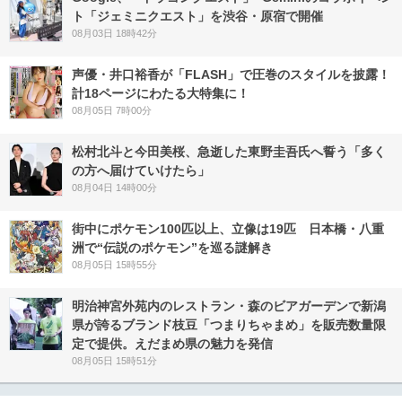
ト「ジェミニクエスト」を渋谷・原宿で開催
08月03日 18時42分
声優・井口裕香が「FLASH」で圧巻のスタイルを披露！
計18ページにわたる大特集に！
08月05日 7時00分
松村北斗と今田美桜、急逝した東野圭吾氏へ誓う「多く
の方へ届けていけたら」
08月04日 14時00分
街中にポケモン100匹以上、立像は19匹 日本橋・八重
洲で“伝説のポケモン”を巡る謎解き
08月05日 15時55分
明治神宮外苑内のレストラン・森のビアガーデンで新潟
県が誇るブランド枝豆「つまりちゃまめ」を販売数量限
定で提供。えだまめ県の魅力を発信
08月05日 15時51分