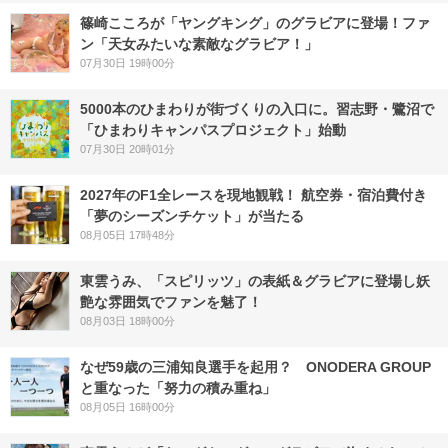
篠崎こころが「ヤングキング」のグラビアに登場！ファ
ン「天女みたいな素敵なグラビア！」
07月30日 19時00分
5000本のひまわりが街づくりの入口に。習志野・鷺沼で
「ひまわりキャンパスプロジェクト」始動
07月30日 20時01分
2027年のF1全レースを現地観戦！ 航空券・宿泊費付き
「夢のシーズンチケット」が当たる
08月05日 17時48分
東雲うみ、「スピリッツ」の表紙＆グラビアに登場し妖
艶な雰囲気でファンを魅了！
08月03日 18時00分
なぜ59歳の三浦知良選手を起用？ ONODERA GROUP
と重なった「努力の積み重ね」
08月05日 16時00分