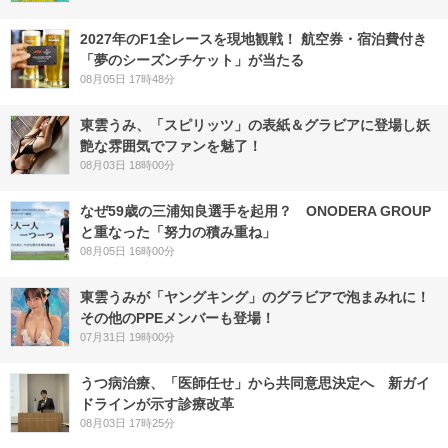
2027年のF1全レースを現地観戦！ 航空券・宿泊費付き
「夢のシーズンチケット」が当たる
08月05日 17時48分
東雲うみ、「スピリッツ」の表紙＆グラビアに登場し妖
艶な雰囲気でファンを魅了！
08月03日 18時00分
なぜ59歳の三浦知良選手を起用？ ONODERA GROUP
と重なった「努力の積み重ね」
08月05日 16時00分
東雲うみが「ヤングキング」のグラビアで泡まみれに！
その他のPPEメンバーも登場！
07月31日 19時00分
うつ病治療、「医師任せ」から共同意思決定へ 新ガイ
ドラインが示す診療改革
08月03日 17時25分