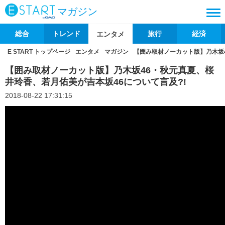
マガジン
総合
トレンド
旅行
経済
エンタメ
E START トップページ
エンタメ
マガジン
【囲み取材ノーカット版】乃木坂4
【囲み取材ノーカット版】乃木坂46・秋元真夏、桜
井玲香、若月佑美が吉本坂46について言及?!
2018-08-22 17:31:15