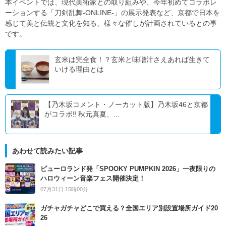
本イベントでは、現代美術家との取り組みや、今年初めてコラボレ
ーションする「刀剣乱舞-ONLINE-」の展示発表など、京都で日本を
感じて美と伝統と文化を知る、様々な催しが計画されているとの事
です。
玄米は完全食！？玄米と味噌汁さえあれば生きて
いける理由とは
【乃木坂コメント・ノーカット版】乃木坂46と京都
がコラボ‼ 秋元真夏、...
あわせて読みたい記事
ピューロランド発「SPOOKY PUMPKIN 2026」一夜限りの
ハロウィーン音楽フェス開催決定！
07月31日 15時00分
ガチャガチャどこで買える？全国エリア別設置場所ガイド20
26