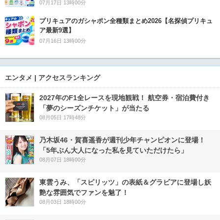
07月17日 13時00分
プリキュアのガシャポン全種類まとめ2026【名探偵プリキュ
ア最新9選】
07月16日 13時00分
エンタメ | アクセスランキング
2027年のF1全レースを現地観戦！ 航空券・宿泊費付き
「夢のシーズンチケット」が当たる
08月05日 17時48分
乃木坂46・賀喜遥香が週刊少年チャンピオンに登場！
「5年ぶん大人になった私を見ていただけたら」
08月07日 18時00分
東雲うみ、「スピリッツ」の表紙＆グラビアに登場し妖
艶な雰囲気でファンを魅了！
08月03日 18時00分