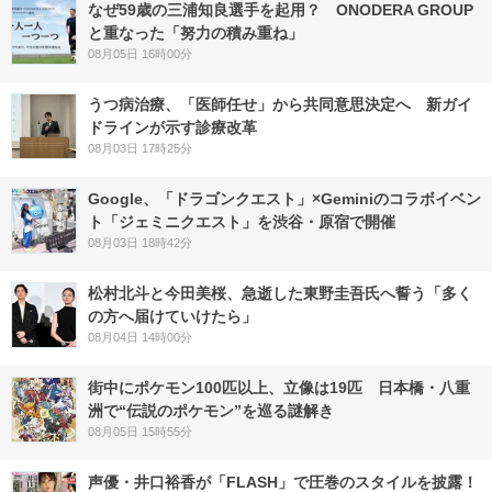
なぜ59歳の三浦知良選手を起用？ ONODERA GROUP
と重なった「努力の積み重ね」
08月05日 16時00分
うつ病治療、「医師任せ」から共同意思決定へ 新ガイ
ドラインが示す診療改革
08月03日 17時25分
Google、「ドラゴンクエスト」×Geminiのコラボイベン
ト「ジェミニクエスト」を渋谷・原宿で開催
08月03日 18時42分
松村北斗と今田美桜、急逝した東野圭吾氏へ誓う「多く
の方へ届けていけたら」
08月04日 14時00分
街中にポケモン100匹以上、立像は19匹 日本橋・八重
洲で“伝説のポケモン”を巡る謎解き
08月05日 15時55分
声優・井口裕香が「FLASH」で圧巻のスタイルを披露！