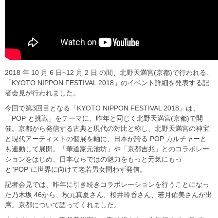
2018 年 10 月 6 日~12 月 2 日 の間、北野天満宮(京都)で行われる、
「KYOTO NIPPON FESTIVAL 2018」のイベント詳細を発表する記
者会見が行われました。
今回で第3回目となる「KYOTO NIPPON FESTIVAL 2018」は、
「POP と挑戦」をテーマに、昨年と同じく北野天満宮(京都)で開
催。京都から発信する古典と現代の対比と称し、北野天満宮の神宝
と現代アーティストの個展を軸に、日本が誇る POP カルチャーと
も連動して展開。「華道家元池坊」や「京都吉兆」とのコラボレー
ションをはじめ、日本ならではの魅力をもっと元気にもっ
と“POP”に世界に向けて老若男女問わず発信。
記者会見では、昨年に引き続きコラボレーションを行うことになっ
た乃木坂 46から、秋元真夏さん、桜井玲香さん、若月佑美さんが出
席。京都について語ってくれました。