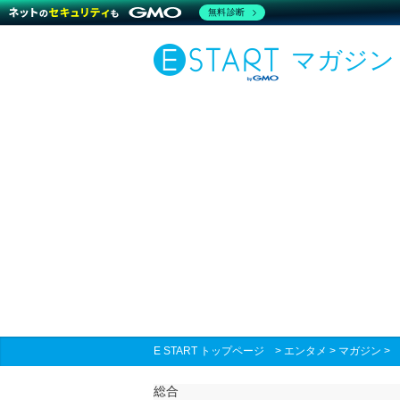
無料診断
マガジン
E START トップページ
>
エンタメ
>
マガジン
総合