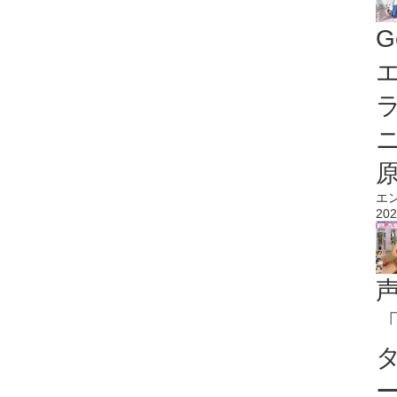
G
エ
エ
202