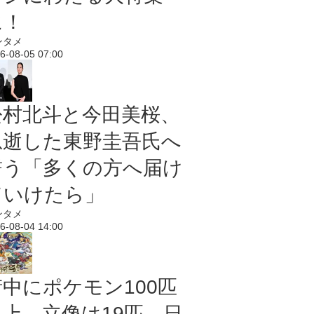
に！
ンタメ
6-08-05 07:00
松村北斗と今田美桜、
急逝した東野圭吾氏へ
誓う「多くの方へ届け
ていけたら」
ンタメ
6-08-04 14:00
街中にポケモン100匹
以上、立像は19匹 日