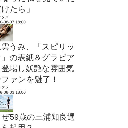
だけたら」
ンタメ
6-08-07 18:00
東雲うみ、「スピリッ
ツ」の表紙＆グラビア
に登場し妖艶な雰囲気
でファンを魅了！
ンタメ
6-08-03 18:00
なぜ59歳の三浦知良選
手を起用？