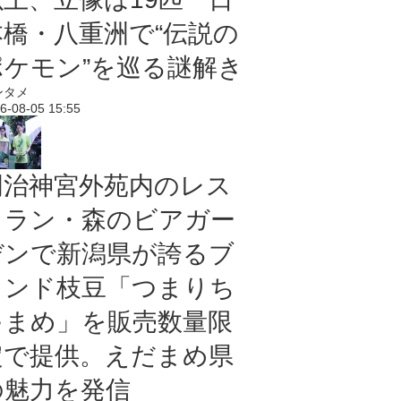
本橋・八重洲で“伝説の
ポケモン”を巡る謎解き
ンタメ
6-08-05 15:55
明治神宮外苑内のレス
トラン・森のビアガー
デンで新潟県が誇るブ
ランド枝豆「つまりち
ゃまめ」を販売数量限
定で提供。えだまめ県
の魅力を発信