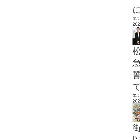
エ
202
エ
202