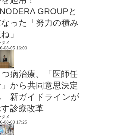
NODERA GROUPと
重なった「努力の積み
重ね」
ンタメ
6-08-05 16:00
うつ病治療、「医師任
せ」から共同意思決定
へ 新ガイドラインが
示す診療改革
ンタメ
6-08-03 17:25