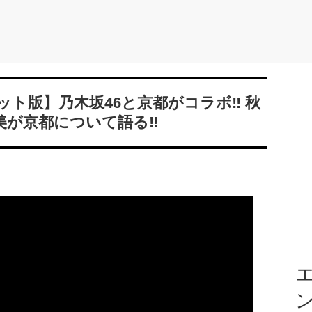
ト版】乃木坂46と京都がコラボ‼ 秋
美が京都について語る‼
エ