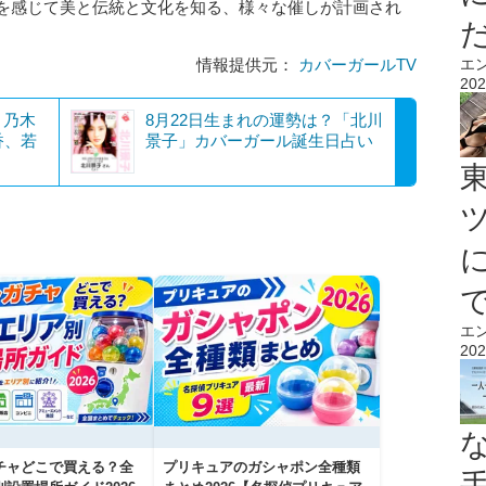
日本を感じて美と伝統と文化を知る、様々な催しが計画され
情報提供元：
カバーガールTV
エ
202
】乃木
8月22日生まれの運勢は？「北川
香、若
景子」カバーガール誕生日占い
エ
202
チャどこで買える？全
プリキュアのガシャポン全種類