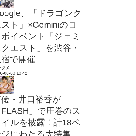
oogle、「ドラゴンク
スト」×Geminiのコ
ラボイベント「ジェミ
ニクエスト」を渋谷・
原宿で開催
ンタメ
6-08-03 18:42
声優・井口裕香が
「FLASH」で圧巻のス
タイルを披露！計18ペ
ージにわたる大特集