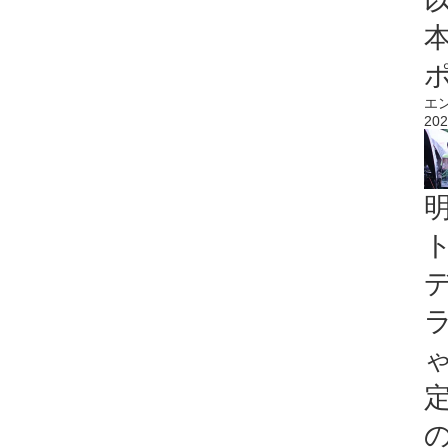
エ
202