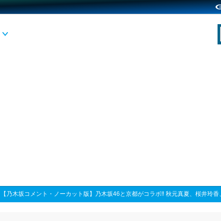
>
【乃木坂コメント・ノーカット版】乃木坂46と京都がコラボ‼ 秋元真夏、桜井玲香