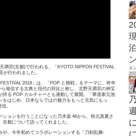
2
、北野天満宮(京都)で行われる、「KYOTO NIPPON FESTIVAL
エ
会見が行われました。
202
 FESTIVAL 2018」は、「POP と挑戦」をテーマに、昨年
都から発信する古典と現代の対比と称し、北野天満宮の神宝
誇る POP カルチャーとも連動して展開。「華道家元池
ンをはじめ、日本ならではの魅力をもっと元気にもっ
発信。
ションを行うことになった乃木坂 46から、秋元真夏さ
。京都について語ってくれました。
みや、今年初めてコラボレーションする「刀剣乱舞-