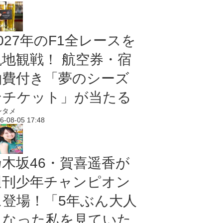
027年のF1全レースを
現地観戦！ 航空券・宿
泊費付き「夢のシーズ
ンチケット」が当たる
ンタメ
6-08-05 17:48
乃木坂46・賀喜遥香が
週刊少年チャンピオン
に登場！「5年ぶん大人
になった私を見ていた