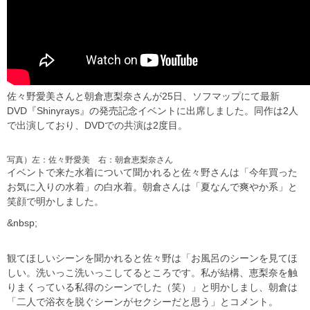
佐々野愛美さんと朝倉恵梨奈さんが25日、ソフマップにて最新
DVD『Shinyrays』の発売記念イベントに出席しました。同作は2人
で出演しており、DVDでの共演は2度目。
写真）左：佐々野愛美 右：朝倉恵梨奈さん
イベントで来た水着について聞かれると佐々野さんは「今年買った
お気に入りの水着」の白水着。朝倉さんは「夏なんで爽やか系」と
笑顔で明かしました。
&nbsp;
観てほしいシーンを聞かれると佐々野は「お風呂のシーンを見てほ
しい。洗いっこ洗いっこしてるところです。私が結構、恵梨奈を触
りまくっている私得のシーンでした（笑）」と明かしまし、朝倉は
「二人で浴衣を脱ぐシーンがセクシーだと思う」とコメント。