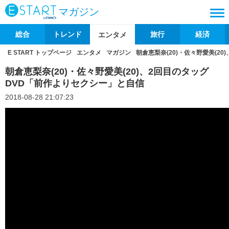
マガジン
総合
トレンド
旅行
経済
エンタメ
E START トップページ
エンタメ
マガジン
朝倉恵梨奈(20)・佐々野愛美(2
朝倉恵梨奈(20)・佐々野愛美(20)、2回目のタッグ
DVD「前作よりセクシー」と自信
2018-08-28 21:07:23