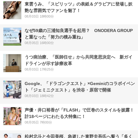
東雲うみ、「スピリッツ」の表紙＆グラビアに登場し妖
艶な雰囲気でファンを魅了！
08月03日 18時00分
なぜ59歳の三浦知良選手を起用？ ONODERA GROUP
と重なった「努力の積み重ね」
08月05日 16時00分
うつ病治療、「医師任せ」から共同意思決定へ 新ガイ
ドラインが示す診療改革
08月03日 17時25分
Google、「ドラゴンクエスト」×Geminiのコラボイベン
ト「ジェミニクエスト」を渋谷・原宿で開催
08月03日 18時42分
声優・井口裕香が「FLASH」で圧巻のスタイルを披露！
計18ページにわたる大特集に！
08月05日 7時00分
松村北斗と今田美桜、急逝した東野圭吾氏へ誓う「多く