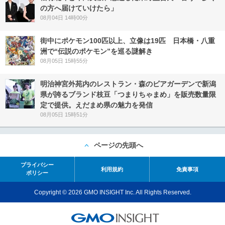
の方へ届けていけたら」
08月04日 14時00分
街中にポケモン100匹以上、立像は19匹 日本橋・八重
洲で“伝説のポケモン”を巡る謎解き
08月05日 15時55分
明治神宮外苑内のレストラン・森のビアガーデンで新潟
県が誇るブランド枝豆「つまりちゃまめ」を販売数量限
定で提供。えだまめ県の魅力を発信
08月05日 15時51分
ページの先頭へ
プライバシー
利用規約
免責事項
ポリシー
Copyright © 2026 GMO INSIGHT Inc. All Rights Reserved.