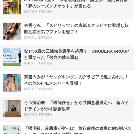
「夢のシーズンチケット」が当たる
08月05日 17時48分
東雲うみ、「スピリッツ」の表紙＆グラビアに登場し妖
艶な雰囲気でファンを魅了！
08月03日 18時00分
なぜ59歳の三浦知良選手を起用？ ONODERA GROUP
と重なった「努力の積み重ね」
08月05日 16時00分
東雲うみが「ヤングキング」のグラビアで泡まみれに！
その他のPPEメンバーも登場！
07月31日 19時00分
うつ病治療、「医師任せ」から共同意思決定へ 新ガイ
ドラインが示す診療改革
08月03日 17時25分
「帰宅後、冷蔵庫が空っぽ」旅行前後の食事に約5割がス