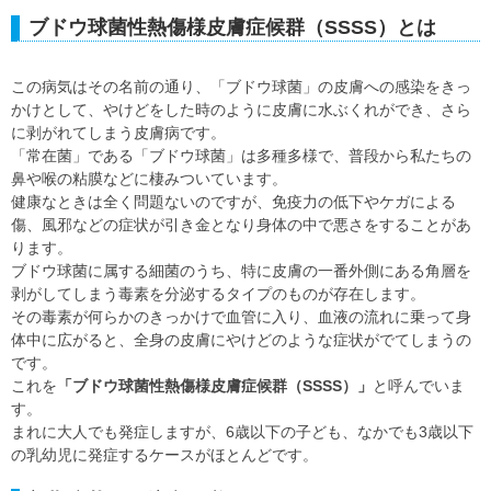
ブドウ球菌性熱傷様皮膚症候群（SSSS）とは
この病気はその名前の通り、「ブドウ球菌」の皮膚への感染をきっ
かけとして、やけどをした時のように皮膚に水ぶくれができ、さら
に剥がれてしまう皮膚病です。
「常在菌」である「ブドウ球菌」は多種多様で、普段から私たちの
鼻や喉の粘膜などに棲みついています。
健康なときは全く問題ないのですが、免疫力の低下やケガによる
傷、風邪などの症状が引き金となり身体の中で悪さをすることがあ
ります。
ブドウ球菌に属する細菌のうち、特に皮膚の一番外側にある角層を
剥がしてしまう毒素を分泌するタイプのものが存在します。
その毒素が何らかのきっかけで血管に入り、血液の流れに乗って身
体中に広がると、全身の皮膚にやけどのような症状がでてしまうの
です。
これを
「ブドウ球菌性熱傷様皮膚症候群（SSSS）」
と呼んでいま
す。
まれに大人でも発症しますが、6歳以下の子ども、なかでも3歳以下
の乳幼児に発症するケースがほとんどです。