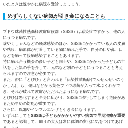
いたときは速やかに病院を受診しましょう。
めずらしくない病気が引き金になることも
ブドウ球菌性熱傷様皮膚症候群（SSSS）は感染症ですから、他の人
にうつる病気です。
咳やくしゃみなどの飛沫感染のほか、SSSSにかかっている人の皮膚
や粘膜、病原体が付着している物に触れた手で、自分の目や鼻、口
などを触って接触感染することもあります。
特に触れ合う機会の多い子ども同士や、SSSSにかかった子どもの世
話をした親の手を介して、兄弟など別の子どもにうつることも考え
られますので注意が必要です。
また、俗に「とびひ」と言われる「伝染性膿痂疹(でんせんせいのう
かしん)」も、傷口などから黄色ブドウ球菌が入って水ぶくれがで
き、それが破れて皮膚がただれたようになる病気です。
とびひは悪化すると全身に広がり、SSSSに移行してしまう危険があ
るため早めの対処が重要です。
さらに、風邪やインフルエンザも引き金になります。
いずれにしても
SSSSは子どもがかかりやすい病気で早期治療が重要
であると認識して、周りの大人は常に体調の変化に気をつけてあげ
ましょう。