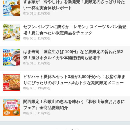
すき家が「冷やし汁」を新発売！夏限定のさっぱり冷た
い一杯を実食体験レポート
07月31日 11時30分
セブン‐イレブンに爽やか「レモン」スイーツ＆パン新登
場！夏に食べたい限定商品をチェック
08月03日 11時30分
はま寿司「国産生さば 100円」など夏限定の旨ねた第2
弾！漬けホタルイカや本鮪ほほ肉も登場中
07月31日 11時30分
ピザハット夏休みセット3種が3,000円から！お盆や集ま
りにぴったりのボリューム&おトクな期間限定メニュー
08月03日 13時00分
関西限定！和歌山の恵みを味わう『和歌山毎度おおきに
フェア』全商品徹底紹介
08月03日 11時30分