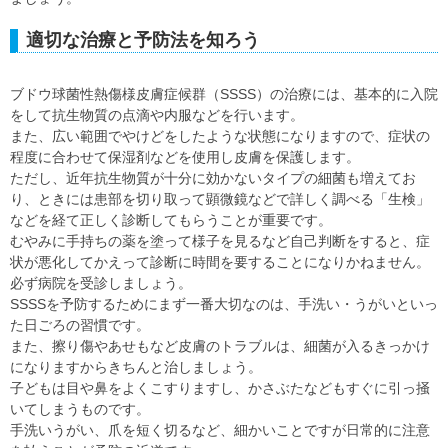
適切な治療と予防法を知ろう
ブドウ球菌性熱傷様皮膚症候群（SSSS）の治療には、基本的に入院
をして抗生物質の点滴や内服などを行います。
また、広い範囲でやけどをしたような状態になりますので、症状の
程度に合わせて保湿剤などを使用し皮膚を保護します。
ただし、近年抗生物質が十分に効かないタイプの細菌も増えてお
り、ときには患部を切り取って顕微鏡などで詳しく調べる「生検」
などを経て正しく診断してもらうことが重要です。
むやみに手持ちの薬を塗って様子を見るなど自己判断をすると、症
状が悪化してかえって診断に時間を要することになりかねません。
必ず病院を受診しましょう。
SSSSを予防するためにまず一番大切なのは、手洗い・うがいといっ
た日ごろの習慣です。
また、擦り傷やあせもなど皮膚のトラブルは、細菌が入るきっかけ
になりますからきちんと治しましょう。
子どもは目や鼻をよくこすりますし、かさぶたなどもすぐに引っ掻
いてしまうものです。
手洗いうがい、爪を短く切るなど、細かいことですが日常的に注意