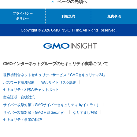
ページの先頭へ
プライバシー
利用規約
免責事項
ポリシー
Copyright © 2026 GMO INSIGHT Inc. All Rights Reserved.
GMOインターネットグループのセキュリティ事業について
世界初総合ネットセキュリティサービス「GMOセキュリティ24」
パスワード漏洩診断
Webサイトリスク診断
セキュリティ相談AIチャットボット
実在証明・盗聴対策
サイバー攻撃対策（GMOサイバーセキュリティ byイエラエ）
サイバー攻撃対策（GMO Flatt Security）
なりすまし対策
セキュリティ事業の軌跡