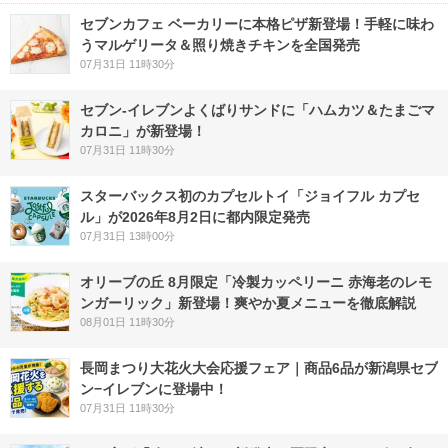
セブンカフェ ベーカリーに本格ピザ新登場！手軽に味わ
うマルゲリータ＆照り焼きチキンを全国発売
07月31日 11時30分
セブン‐イレブンよくばりサンドに「ハムカツ＆たまごマ
カロニ」が新登場！
07月31日 11時30分
スターバックス初のカプセルトイ「ジョイフル カプセ
ル」が2026年8月2日に都内限定発売
07月31日 13時00分
オリーブの丘 8月限定「冷製カッペリーニ 赤海老のレモ
ンガーリック」新登場！爽やか夏メニューを徹底解説
08月01日 11時30分
長岡まつり大花火大会応援フェア｜商品6品が新潟県セブ
ン−イレブンに登場中！
07月31日 11時30分