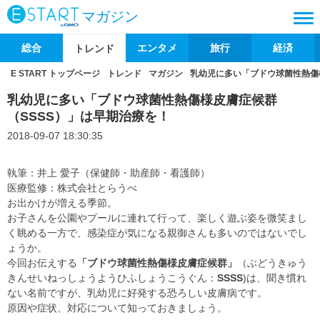
マガジン
総合
エンタメ
旅行
経済
トレンド
E START トップページ
トレンド
マガジン
乳幼児に多い「ブドウ球菌性熱傷
乳幼児に多い「ブドウ球菌性熱傷様皮膚症候群
（SSSS）」は早期治療を！
2018-09-07 18:30:35
執筆：井上 愛子（保健師・助産師・看護師）
医療監修：株式会社とらうべ
お出かけが増える季節。
お子さんを公園やプールに連れて行って、楽しく遊ぶ姿を微笑まし
く眺める一方で、感染症が気になる親御さんも多いのではないでし
ょうか。
今回お伝えする
「ブドウ球菌性熱傷様皮膚症候群」
（ぶどうきゅう
きんせいねっしょうようひふしょうこうぐん：
SSSS
)は、聞き慣れ
ない名前ですが、乳幼児に好発する恐ろしい皮膚病です。
原因や症状、対応について知っておきましょう。