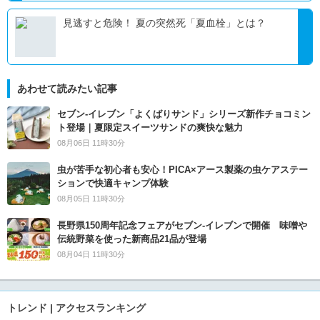
見逃すと危険！ 夏の突然死「夏血栓」とは？
あわせて読みたい記事
セブン‐イレブン「よくばりサンド」シリーズ新作チョコミン
ト登場｜夏限定スイーツサンドの爽快な魅力
08月06日 11時30分
虫が苦手な初心者も安心！PICA×アース製薬の虫ケアステー
ションで快適キャンプ体験
08月05日 11時30分
長野県150周年記念フェアがセブン-イレブンで開催 味噌や
伝統野菜を使った新商品21品が登場
08月04日 11時30分
トレンド | アクセスランキング