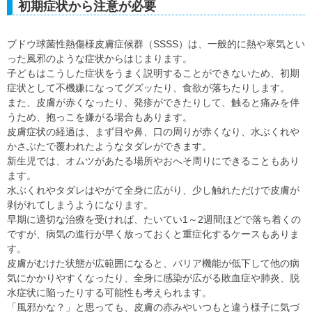
初期症状から注意が必要
ブドウ球菌性熱傷様皮膚症候群（SSSS）は、一般的に熱や寒気とい
った風邪のような症状からはじまります。
子どもはこうした症状をうまく説明することができないため、初期
症状として不機嫌になってグズッたり、食欲が落ちたりします。
また、皮膚が赤くなったり、発疹ができたりして、触ると痛みを伴
うため、抱っこを嫌がる場合もあります。
皮膚症状の経過は、まず目や鼻、口の周りが赤くなり、水ぶくれや
かさぶたで覆われたようなタダレができます。
新生児では、オムツがあたる場所やおへそ周りにできることもあり
ます。
水ぶくれやタダレはやがて全身に広がり、少し触れただけで皮膚が
剥がれてしまうようになります。
早期に適切な治療を受ければ、たいてい1～2週間ほどで落ち着くの
ですが、病気の進行が早く放っておくと重症化するケースもありま
す。
皮膚がむけた状態が広範囲になると、バリア機能が低下して他の病
気にかかりやすくなったり、全身に感染が広がる敗血症や肺炎、脱
水症状に陥ったりする可能性も考えられます。
「風邪かな？」と思っても、皮膚の赤みやいつもと違う様子に気づ