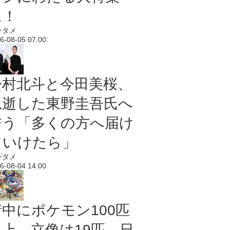
に！
ンタメ
6-08-05 07:00
松村北斗と今田美桜、
急逝した東野圭吾氏へ
誓う「多くの方へ届け
ていけたら」
ンタメ
6-08-04 14:00
街中にポケモン100匹
以上、立像は19匹 日