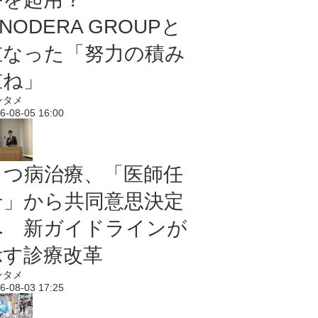
NODERA GROUPと
重なった「努力の積み
重ね」
ンタメ
6-08-05 16:00
うつ病治療、「医師任
せ」から共同意思決定
へ 新ガイドラインが
示す診療改革
ンタメ
6-08-03 17:25