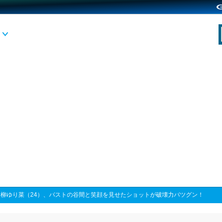
>
柳ゆり菜（24）、バストの谷間と笑顔を見せたショットが破壊力バツグン！