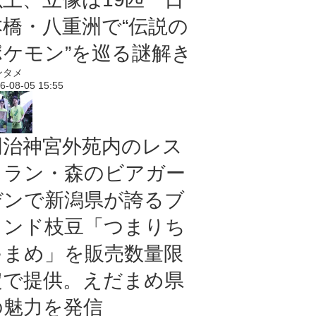
本橋・八重洲で“伝説の
ポケモン”を巡る謎解き
ンタメ
6-08-05 15:55
明治神宮外苑内のレス
トラン・森のビアガー
デンで新潟県が誇るブ
ランド枝豆「つまりち
ゃまめ」を販売数量限
定で提供。えだまめ県
の魅力を発信