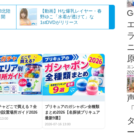
8北陸
【動画】Hな爆乳レイヤー・春
G
】開
野ゆこ「水着が透けて」な
1stDVDがリリース
エ
エ
202
チャどこで買える？全
プリキュアのガシャポン全種類
設置場所ガイド2026
まとめ2026【名探偵プリキュア
最新9選】
13:00
2026-07-16 13:00