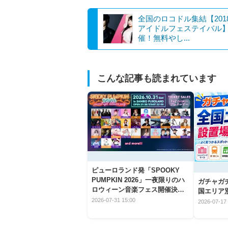
全国のロコドル集結【201
アイドルフェステイバル
催！無料やし...
こんな記事も読まれています
ピューロランド発「SPOOKY
PUMPKIN 2026」一夜限りのハ
ガチャガ
ロウィーン音楽フェス開催決
国エリア別
定！
2026-07-31 15:00
2026-07-17 