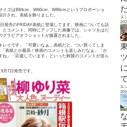
イズはB84cm、W60cm、W86cmというプロポーショ
紹介され、表紙を飾りました。
エ
202
「本日発売のFRIDAY表紙に登場してます。映画についても話
」とコメント。同時にアップした画像では、シャツをはだ
のグラビアオフショットが披露されました。
キレイです」「可愛いなぁ…表紙だと、つい買ってしま
だ」「表紙とか最高！映画のコメントも楽しみだなぁ」「か
すね」「応援しています」といった称賛のコメントが送ら
は9月7日発売です。
エ
202