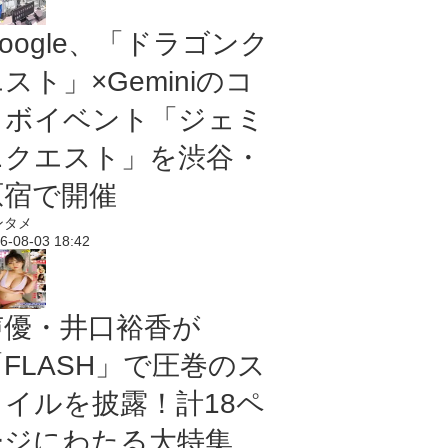
oogle、「ドラゴンク
スト」×Geminiのコ
ラボイベント「ジェミ
ニクエスト」を渋谷・
原宿で開催
ンタメ
6-08-03 18:42
声優・井口裕香が
「FLASH」で圧巻のス
タイルを披露！計18ペ
ージにわたる大特集