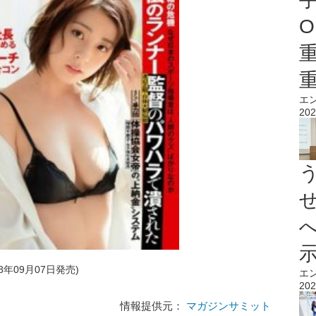
O
エ
202
18年09月07日発売)
エ
202
情報提供元：
マガジンサミット