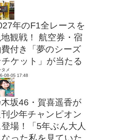
027年のF1全レースを
現地観戦！ 航空券・宿
泊費付き「夢のシーズ
ンチケット」が当たる
ンタメ
6-08-05 17:48
乃木坂46・賀喜遥香が
週刊少年チャンピオン
に登場！「5年ぶん大人
になった私を見ていた