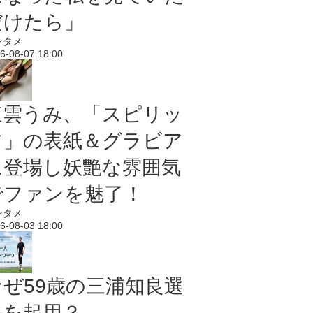
だけたら」
ンタメ
6-08-07 18:00
東雲うみ、「スピリッ
ツ」の表紙＆グラビア
に登場し妖艶な雰囲気
でファンを魅了！
ンタメ
6-08-03 18:00
なぜ59歳の三浦知良選
手を起用？