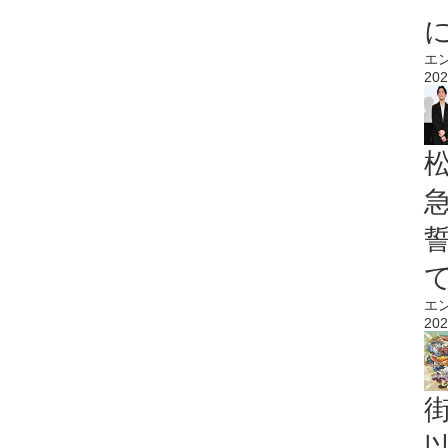
エ
202
エ
202