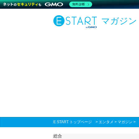
無料診断
マガジン
E START トップページ
>
エンタメ
>
マガジン
総合