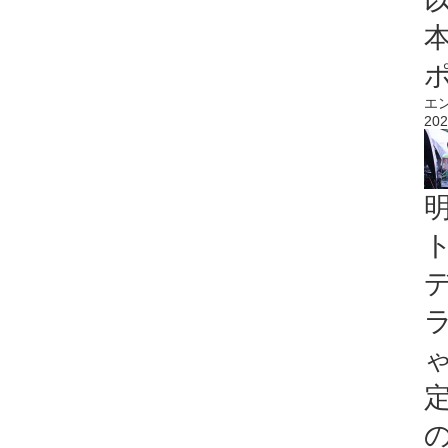
エ
202