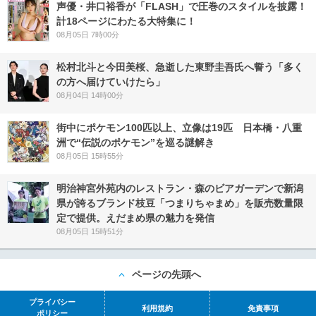
声優・井口裕香が「FLASH」で圧巻のスタイルを披露！
計18ページにわたる大特集に！
08月05日 7時00分
松村北斗と今田美桜、急逝した東野圭吾氏へ誓う「多く
の方へ届けていけたら」
08月04日 14時00分
街中にポケモン100匹以上、立像は19匹 日本橋・八重
洲で“伝説のポケモン”を巡る謎解き
08月05日 15時55分
明治神宮外苑内のレストラン・森のビアガーデンで新潟
県が誇るブランド枝豆「つまりちゃまめ」を販売数量限
定で提供。えだまめ県の魅力を発信
08月05日 15時51分
ページの先頭へ
プライバシー
利用規約
免責事項
ポリシー