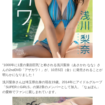
“1000年に1度の童顔巨乳”と称される浅川梨奈（あさかわ なな）さ
んの2ndDVD「アザカワ！」が、10月5日（金）に発売されることが
明らかになりました！
浅川梨奈さんは埼玉県出身の現在19歳。2014年にアイドルグループ
「SUPER☆GiRLS」の第2章のメンバーとして加入。「なぁぽん」
の愛称でファンに親しまれています。