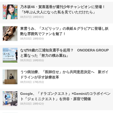
乃木坂46・賀喜遥香が週刊少年チャンピオンに登場！
「5年ぶん大人になった私を見ていただけたら」
08月07日 18時00分
東雲うみ、「スピリッツ」の表紙＆グラビアに登場し妖
艶な雰囲気でファンを魅了！
08月03日 18時00分
なぜ59歳の三浦知良選手を起用？ ONODERA GROUP
と重なった「努力の積み重ね」
08月05日 16時00分
うつ病治療、「医師任せ」から共同意思決定へ 新ガイ
ドラインが示す診療改革
08月03日 17時25分
Google、「ドラゴンクエスト」×Geminiのコラボイベン
ト「ジェミニクエスト」を渋谷・原宿で開催
08月03日 18時42分