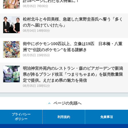
計18ページにわたる大特集に！
08月05日 7時00分
松村北斗と今田美桜、急逝した東野圭吾氏へ誓う「多く
の方へ届けていけたら」
08月04日 14時00分
街中にポケモン100匹以上、立像は19匹 日本橋・八重
洲で“伝説のポケモン”を巡る謎解き
08月05日 15時55分
明治神宮外苑内のレストラン・森のビアガーデンで新潟
県が誇るブランド枝豆「つまりちゃまめ」を販売数量限
定で提供。えだまめ県の魅力を発信
08月05日 15時51分
ページの先頭へ
プライバシー
利用規約
免責事項
ポリシー