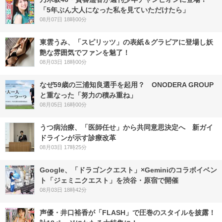
「5年ぶん大人になった私を見ていただけたら」
08月07日 18時00分
東雲うみ、「スピリッツ」の表紙＆グラビアに登場し妖
艶な雰囲気でファンを魅了！
08月03日 18時00分
なぜ59歳の三浦知良選手を起用？ ONODERA GROUP
と重なった「努力の積み重ね」
08月05日 16時00分
うつ病治療、「医師任せ」から共同意思決定へ 新ガイ
ドラインが示す診療改革
08月03日 17時25分
Google、「ドラゴンクエスト」×Geminiのコラボイベン
ト「ジェミニクエスト」を渋谷・原宿で開催
08月03日 18時42分
声優・井口裕香が「FLASH」で圧巻のスタイルを披露！