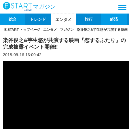
マガジン
総合
トレンド
旅行
経済
エンタメ
E START トップページ
エンタメ
マガジン
染谷俊之&芋生悠が共演する映画
染谷俊之&芋生悠が共演する映画『恋するふたり』の
完成披露イベント開催‼
2018-09-16 16:00:42