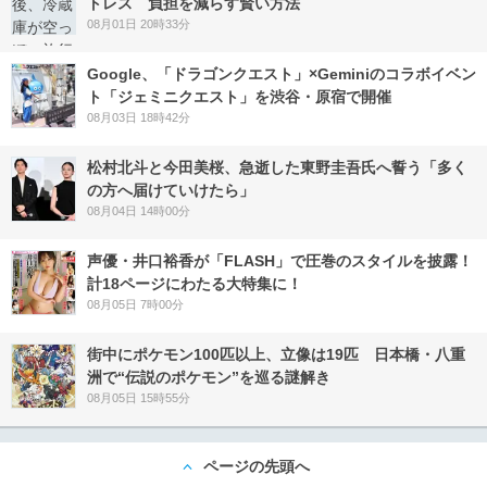
トレス 負担を減らす賢い方法
08月01日 20時33分
Google、「ドラゴンクエスト」×Geminiのコラボイベン
ト「ジェミニクエスト」を渋谷・原宿で開催
08月03日 18時42分
松村北斗と今田美桜、急逝した東野圭吾氏へ誓う「多く
の方へ届けていけたら」
08月04日 14時00分
声優・井口裕香が「FLASH」で圧巻のスタイルを披露！
計18ページにわたる大特集に！
08月05日 7時00分
街中にポケモン100匹以上、立像は19匹 日本橋・八重
洲で“伝説のポケモン”を巡る謎解き
08月05日 15時55分
ページの先頭へ