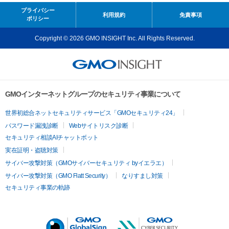
プライバシー
利用規約
免責事項
ポリシー
Copyright © 2026 GMO INSIGHT Inc. All Rights Reserved.
GMOインターネットグループのセキュリティ事業について
世界初総合ネットセキュリティサービス「GMOセキュリティ24」
パスワード漏洩診断
Webサイトリスク診断
セキュリティ相談AIチャットボット
実在証明・盗聴対策
サイバー攻撃対策（GMOサイバーセキュリティ byイエラエ）
サイバー攻撃対策（GMO Flatt Security）
なりすまし対策
セキュリティ事業の軌跡