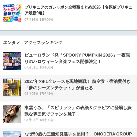
プリキュアのガシャポン全種類まとめ2026【名探偵プリキュ
ア最新9選】
07月16日 13時00分
エンタメ | アクセスランキング
ピューロランド発「SPOOKY PUMPKIN 2026」一夜限
りのハロウィーン音楽フェス開催決定！
07月31日 15時00分
2027年のF1全レースを現地観戦！ 航空券・宿泊費付き
「夢のシーズンチケット」が当たる
08月05日 17時48分
東雲うみ、「スピリッツ」の表紙＆グラビアに登場し妖
艶な雰囲気でファンを魅了！
08月03日 18時00分
なぜ59歳の三浦知良選手を起用？ ONODERA GROUP