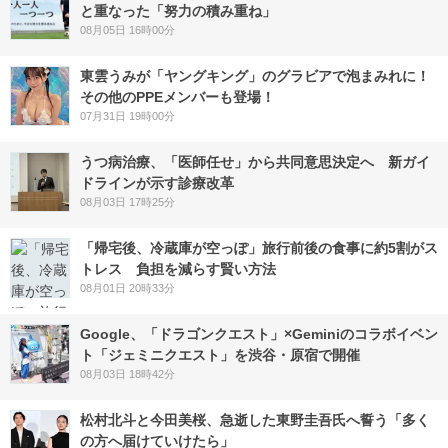
と重なった「努力の積み重ね」
08月05日 16時00分
東雲うみが「ヤングキング」のグラビアで泡まみれに！
その他のPPEメンバーも登場！
07月31日 19時00分
うつ病治療、「医師任せ」から共同意思決定へ 新ガイ
ドラインが示す診療改革
08月03日 17時25分
「帰宅後、冷蔵庫が空っぽ」旅行前後の食事に約5割がス
トレス 負担を減らす賢い方法
08月01日 20時33分
Google、「ドラゴンクエスト」×Geminiのコラボイベン
ト「ジェミニクエスト」を渋谷・原宿で開催
08月03日 18時42分
松村北斗と今田美桜、急逝した東野圭吾氏へ誓う「多く
の方へ届けていけたら」