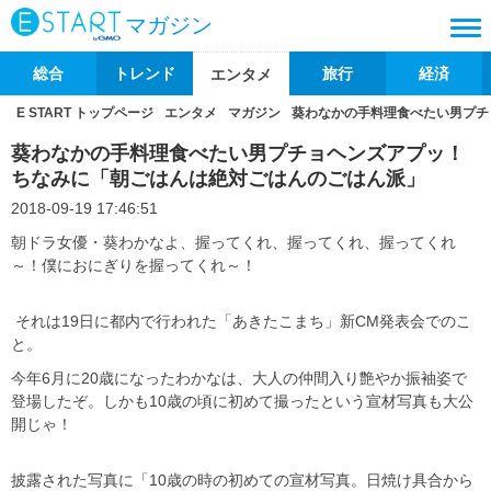
マガジン
総合
トレンド
旅行
経済
エンタメ
E START トップページ
エンタメ
マガジン
葵わなかの手料理食べたい男プチ
葵わなかの手料理食べたい男プチョヘンズアプッ！
ちなみに「朝ごはんは絶対ごはんのごはん派」
2018-09-19 17:46:51
朝ドラ女優・葵わかなよ、握ってくれ、握ってくれ、握ってくれ
～！僕におにぎりを握ってくれ～！
それは19日に都内で行われた「あきたこまち」新CM発表会でのこ
と。
今年6月に20歳になったわかなは、大人の仲間入り艶やか振袖姿で
登場したぞ。しかも10歳の頃に初めて撮ったという宣材写真も大公
開じゃ！
披露された写真に「10歳の時の初めての宣材写真。日焼け具合から