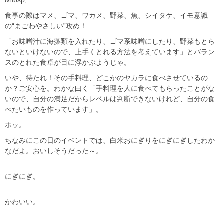
&nbsp;
食事の際はマメ、ゴマ、ワカメ、野菜、魚、シイタケ、イモ意識
の“まごわやさしい”攻め！
「お味噌汁に海藻類を入れたり、ゴマ系味噌にしたり、野菜もとら
ないといけないので、上手くとれる方法を考えています」とバラン
スのとれた食卓が目に浮かぶようじゃ。
いや、待たれ！その手料理、どこかのヤカラに食べさせているの…
か？ご安心を。わかな曰く「手料理を人に食べてもらったことがな
いので、自分の満足だからレベルは判断できないけれど、自分の食
べたいものを作っています」。
ホッ。
ちなみにこの日のイベントでは、白米おにぎりをにぎにぎしたわか
なだよ。おいしそうだった～。
にぎにぎ。
かわいい。