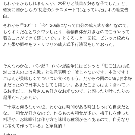
もわかるかもしれませんが、木登りと読書が好きな子でした」と、
確実に誰かしらの“初恋のクラスメート”になっていたはずの過去告
白。
それから早10年！「今年20歳になって自分の成人式が来年なので、
もうすぐだなとワクワクしたり、着物自体が好きなのでこうやって
着ることができて嬉しいです」とくるっと一回転。ビシッと絞めら
れた帯や振袖をフ～リフリの成人式予行演習をしておった。
そんなわかな、パン派？ゴハン派論争にはビシッと「朝ごはんは絶
対ごはんのごはん派」と決意表明で「嘘じゃないです、本当です！
ごはんが美味しくてついつい食べちゃう。だから今回のCMはお米好
きだったので日本人としても嬉しい。あきたこまちはよく食べてい
るお米だし、お母さんも好きなお米なので」と願ったり叶ったりの
起用だったみたい。
二十歳と侮るなかれ也。わかなは時間がある時はもっぱら自炊だと
な。「和食が好きなので、作るものも和食が多い。梅干しを使った
料理や、お味噌汁は作り方も味噌も種類が色々あるので、自分なり
に考えて作っている」と家庭的！