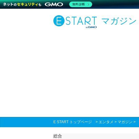
無料診断
マガジン
E START トップページ
>
エンタメ
>
マガジン
総合