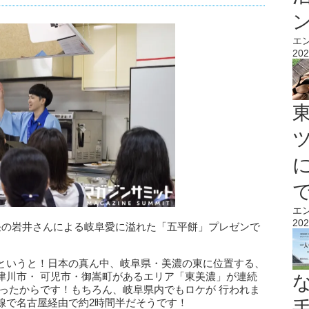
エ
202
エ
202
任の岩井さんによる岐阜愛に溢れた「五平餅」プレゼンで
というと！日本の真ん中、岐阜県・美濃の東に位置する、
津川市・ 可児市・御嵩町があるエリア「東美濃」が連続
ったからです！もちろん、岐阜県内でもロケが 行われま
線で名古屋経由で約2時間半だそうです！