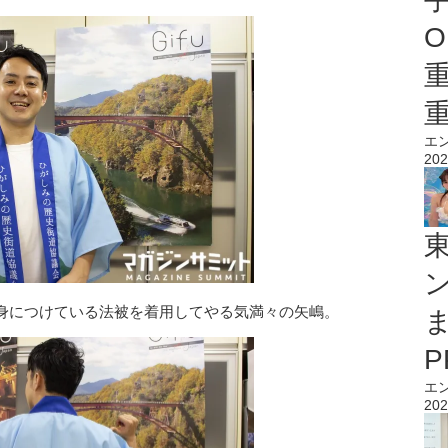
O
エ
202
身につけている法被を着用してやる気満々の矢嶋。
エ
202