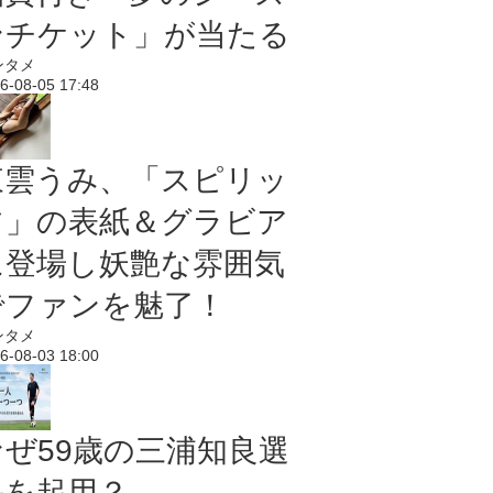
ンチケット」が当たる
ンタメ
6-08-05 17:48
東雲うみ、「スピリッ
ツ」の表紙＆グラビア
に登場し妖艶な雰囲気
でファンを魅了！
ンタメ
6-08-03 18:00
なぜ59歳の三浦知良選
手を起用？