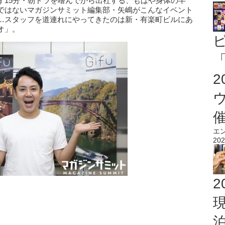
ず15分・朝ドラを嗜んでから出社する、もはや身体の半
ではないマガジンサミット編集部・矢嶋がこんなイベント
…スタッフを道連れにやってきたのは新・有楽町ビルにあ
オ」。
「
エ
202
2