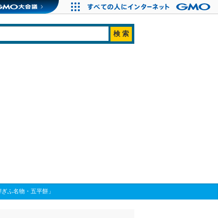
!ぎふ名物・五平餅」