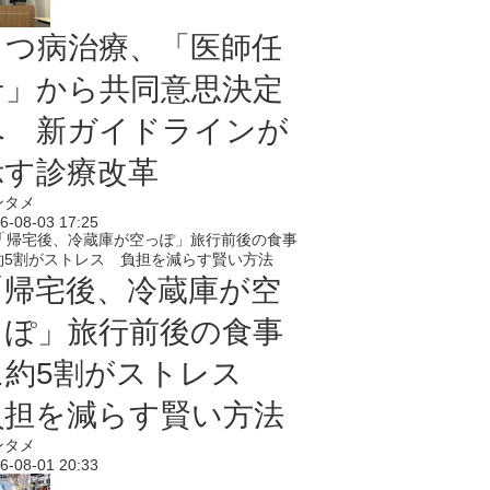
うつ病治療、「医師任
せ」から共同意思決定
へ 新ガイドラインが
示す診療改革
ンタメ
6-08-03 17:25
「帰宅後、冷蔵庫が空
っぽ」旅行前後の食事
に約5割がストレス
負担を減らす賢い方法
ンタメ
6-08-01 20:33