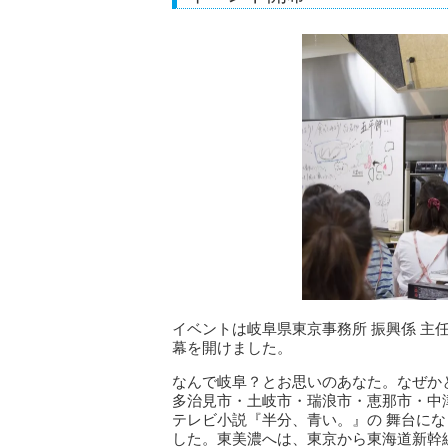
イベントは岐阜県東京事務所 振興係 主
幕を開けました。
なんで岐阜？とお思いのあなた。なぜか
多治見市・土岐市・瑞浪市・恵那市・中
テレビ小説『半分、青い。』の 舞台にな
した。東美濃へは、東京から東海道新幹