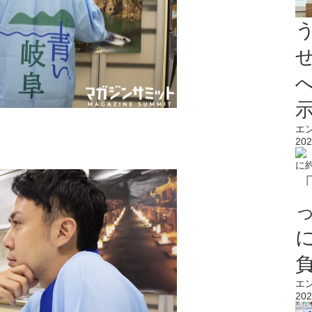
エ
202
エ
202