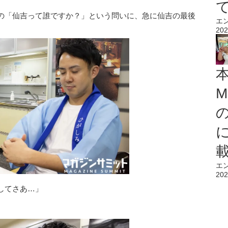
の「仙吉って誰ですか？」という問いに、急に仙吉の最後
エ
202
M
エ
202
してさあ…」