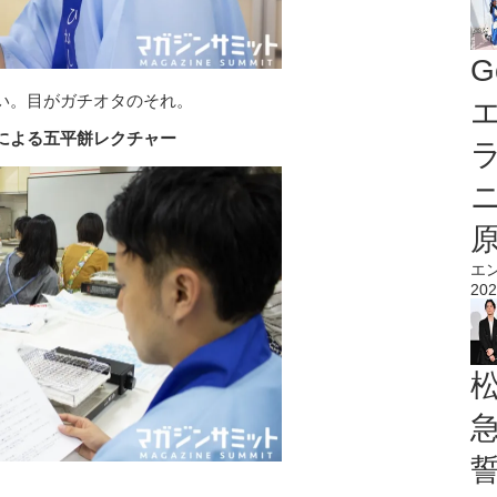
G
い。目がガチオタのそれ。
エ
による五平餅レクチャー
エ
202