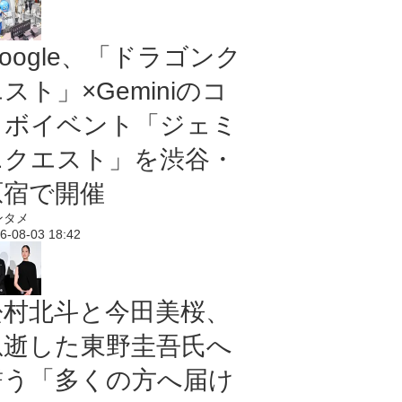
oogle、「ドラゴンク
スト」×Geminiのコ
ラボイベント「ジェミ
ニクエスト」を渋谷・
原宿で開催
ンタメ
6-08-03 18:42
松村北斗と今田美桜、
急逝した東野圭吾氏へ
誓う「多くの方へ届け