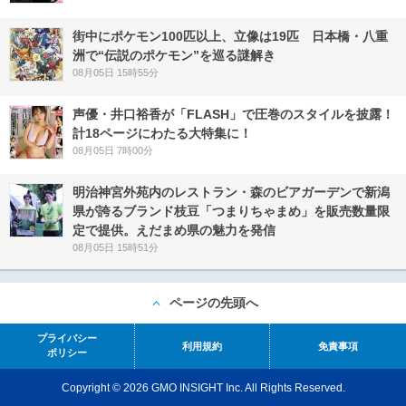
街中にポケモン100匹以上、立像は19匹 日本橋・八重
洲で“伝説のポケモン”を巡る謎解き
08月05日 15時55分
声優・井口裕香が「FLASH」で圧巻のスタイルを披露！
計18ページにわたる大特集に！
08月05日 7時00分
明治神宮外苑内のレストラン・森のビアガーデンで新潟
県が誇るブランド枝豆「つまりちゃまめ」を販売数量限
定で提供。えだまめ県の魅力を発信
08月05日 15時51分
ページの先頭へ
プライバシー
利用規約
免責事項
ポリシー
Copyright © 2026 GMO INSIGHT Inc. All Rights Reserved.