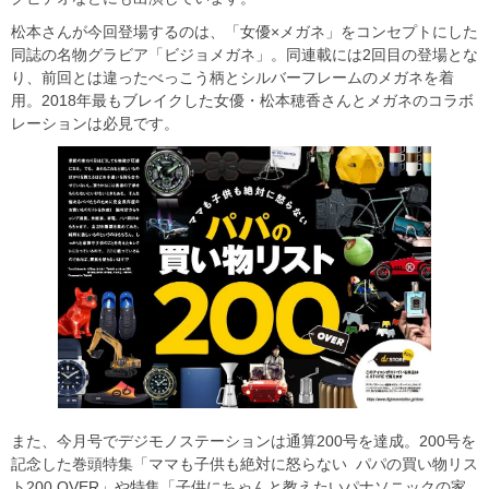
松本さんが今回登場するのは、「女優×メガネ」をコンセプトにした
同誌の名物グラビア「ビジョメガネ」。同連載には2回目の登場とな
り、前回とは違ったべっこう柄とシルバーフレームのメガネを着
用。2018年最もブレイクした女優・松本穂香さんとメガネのコラボ
レーションは必見です。
また、今月号でデジモノステーションは通算200号を達成。200号を
記念した巻頭特集「ママも子供も絶対に怒らない パパの買い物リス
ト200 OVER」や特集「子供にちゃんと教えたいパナソニックの家