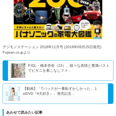
デジモノステーション 2018年11月号 (2018年09月25日発売)
Fujisan.co.jpより
P.IDL・橋本杏奈（23）、様々な表情と豊満バスト
でビキニを着こなしファ...
【動画】「Tバックが一番恥ずかしかった」１
stDVD『#大好き』。発売記念...
あわせて読みたい記事