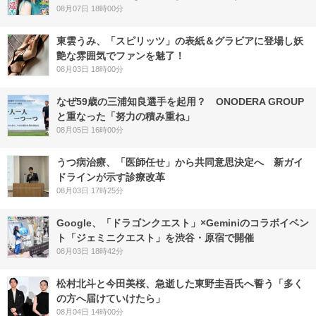
08月07日 18時00分
東雲うみ、「スピリッツ」の表紙＆グラビアに登場し妖
艶な雰囲気でファンを魅了！
08月03日 18時00分
なぜ59歳の三浦知良選手を起用？ ONODERA GROUP
と重なった「努力の積み重ね」
08月05日 16時00分
うつ病治療、「医師任せ」から共同意思決定へ 新ガイ
ドラインが示す診療改革
08月03日 17時25分
Google、「ドラゴンクエスト」×Geminiのコラボイベン
ト「ジェミニクエスト」を渋谷・原宿で開催
08月03日 18時42分
松村北斗と今田美桜、急逝した東野圭吾氏へ誓う「多く
の方へ届けていけたら」
08月04日 14時00分