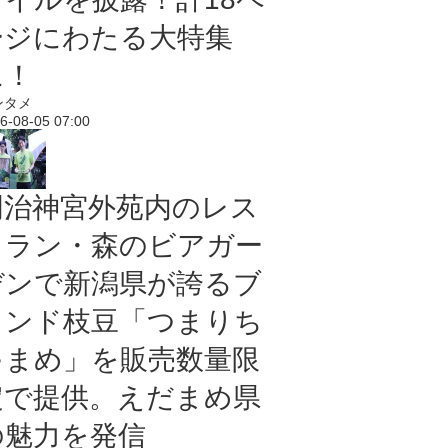
ージにわたる大特集
に！
ンタメ
6-08-05 07:00
明治神宮外苑内のレス
トラン・森のビアガー
デンで新潟県が誇るブ
ランド枝豆「つまりち
ゃまめ」を販売数量限
定で提供。えだまめ県
の魅力を発信