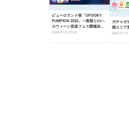
ピューロランド発「SPOOKY
PUMPKIN 2026」一夜限りのハ
ガチャガ
ロウィーン音楽フェス開催決
国エリア別
定！
2026-07-31 15:00
2026-07-17 