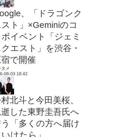
oogle、「ドラゴンク
スト」×Geminiのコ
ラボイベント「ジェミ
ニクエスト」を渋谷・
原宿で開催
ンタメ
6-08-03 18:42
松村北斗と今田美桜、
急逝した東野圭吾氏へ
誓う「多くの方へ届け
ていけたら」