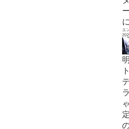
エ
202