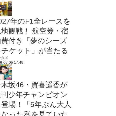
027年のF1全レースを
現地観戦！ 航空券・宿
泊費付き「夢のシーズ
ンチケット」が当たる
ンタメ
6-08-05 17:48
乃木坂46・賀喜遥香が
週刊少年チャンピオン
に登場！「5年ぶん大人
になった私を見ていた