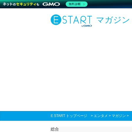
無料診断
マガジン
E START トップページ
>
エンタメ
>
マガジン
総合