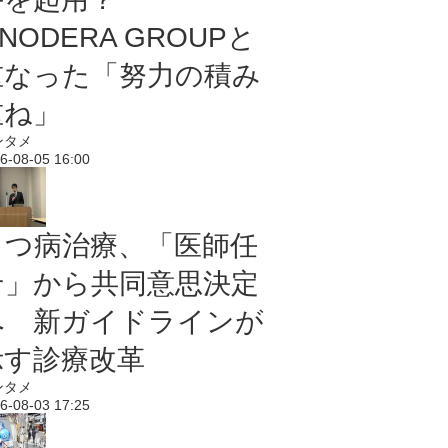
NODERA GROUPと
重なった「努力の積み
重ね」
ンタメ
6-08-05 16:00
うつ病治療、「医師任
せ」から共同意思決定
へ 新ガイドラインが
示す診療改革
ンタメ
6-08-03 17:25