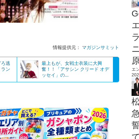
G
エ
情報提供元：
マガジンサミット
どろ逃
最上もが、女戦士衣装に大興
・ラン
奮！！「アサシン クリード オデ
エ
ッセイ」の...
202