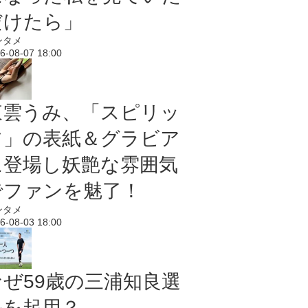
だけたら」
ンタメ
6-08-07 18:00
東雲うみ、「スピリッ
ツ」の表紙＆グラビア
に登場し妖艶な雰囲気
でファンを魅了！
ンタメ
6-08-03 18:00
なぜ59歳の三浦知良選
手を起用？