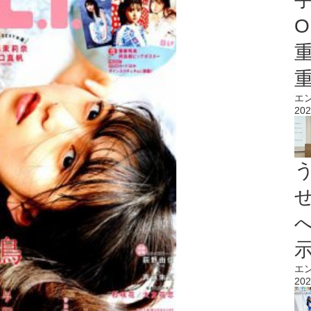
O
エ
202
エ
202