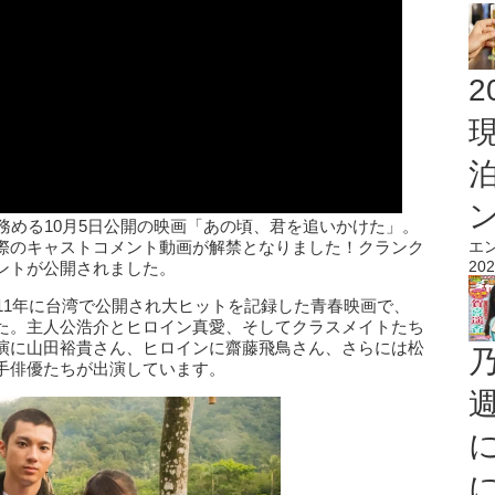
2
務める10月5日公開の映画「あの頃、君を追いかけた」。
際のキャストコメント動画が解禁となりました！クランク
エ
202
ントが公開されました。
11年に台湾で公開され大ヒットを記録した青春映画で、
た。主人公浩介とヒロイン真愛、そしてクラスメイトたち
演に山田裕貴さん、ヒロインに齋藤飛鳥さん、さらには松
手俳優たちが出演しています。