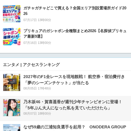
ガチャガチャどこで買える？全国エリア別設置場所ガイド20
26
07月17日 13時00分
プリキュアのガシャポン全種類まとめ2026【名探偵プリキュ
ア最新9選】
07月16日 13時00分
エンタメ | アクセスランキング
2027年のF1全レースを現地観戦！ 航空券・宿泊費付き
「夢のシーズンチケット」が当たる
08月05日 17時48分
乃木坂46・賀喜遥香が週刊少年チャンピオンに登場！
「5年ぶん大人になった私を見ていただけたら」
08月07日 18時00分
なぜ59歳の三浦知良選手を起用？ ONODERA GROUP