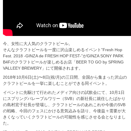
今、女性に大人気のクラフトビール。
そんなクラフトビールを一度に沢山楽しめるイベント”Fresh Hop
Fest. 2018 -GINZA de FRESH HOP FEST-”がGINZA SONY PARK
B4Fのクラフトビールが楽しめるお店「BEER TO GO by SPRING
VALLEEY BREWERY」にて開催されます。
2018年10月6日(土)〜8日(祝/月)の三日間、全国から集まった沢山の
クラフトビールを一挙に楽しむことができる同イベント。
イベントに先駆けて行われたメディア向けの試飲会にて、10月1日
にスプリングバレーブルワリー（SVB）の新社長に就任したばかり
の島村宏子社長が登場し、クラフトビールのあれこれや今後のSVB
の戦略、今回のフェスにかける意気込みを語り、今後益々需要が大
きくなっていくクラフトビールの可能性を感じさせる会となりまし
た。