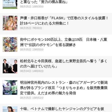
と重なった「努力の積み重ね」
08月05日 16時00分
声優・井口裕香が「FLASH」で圧巻のスタイルを披露！
計18ページにわたる大特集に！
08月05日 7時00分
街中にポケモン100匹以上、立像は19匹 日本橋・八重
洲で“伝説のポケモン”を巡る謎解き
08月05日 15時55分
松村北斗と今田美桜、急逝した東野圭吾氏へ誓う「多く
の方へ届けていけたら」
08月04日 14時00分
明治神宮外苑内のレストラン・森のビアガーデンで新潟
県が誇るブランド枝豆「つまりちゃまめ」を販売数量限
定で提供。えだまめ県の魅力を発信
08月05日 15時51分
十味、ベトナムで撮影したヤンジャンのグラビアを披