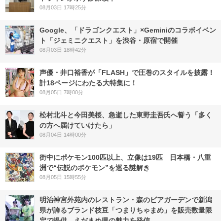
08月03日 17時25分
Google、「ドラゴンクエスト」×Geminiのコラボイベン
ト「ジェミニクエスト」を渋谷・原宿で開催
08月03日 18時42分
声優・井口裕香が「FLASH」で圧巻のスタイルを披露！
計18ページにわたる大特集に！
08月05日 7時00分
松村北斗と今田美桜、急逝した東野圭吾氏へ誓う「多く
の方へ届けていけたら」
08月04日 14時00分
街中にポケモン100匹以上、立像は19匹 日本橋・八重
洲で“伝説のポケモン”を巡る謎解き
08月05日 15時55分
明治神宮外苑内のレストラン・森のビアガーデンで新潟
県が誇るブランド枝豆「つまりちゃまめ」を販売数量限
定で提供。えだまめ県の魅力を発信