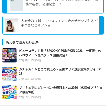
蝶の秘密』公開記念！！
大原優乃（19）、ハロウィンに合わせたツノ付きビ
キニ姿などオフショッ...
あわせて読みたい記事
ピューロランド発「SPOOKY PUMPKIN 2026」一夜限りの
ハロウィーン音楽フェス開催決定！
07月31日 15時00分
ガチャガチャどこで買える？全国エリア別設置場所ガイド20
26
07月17日 13時00分
プリキュアのガシャポン全種類まとめ2026【名探偵プリキュ
ア最新9選】
07月16日 13時00分