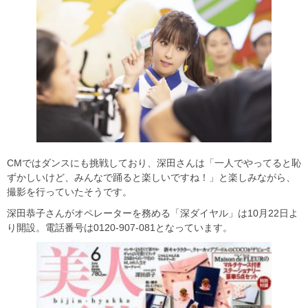
CMではダンスにも挑戦しており、深田さんは「一人でやってると恥
ずかしいけど、みんなで踊ると楽しいですね！」と楽しみながら、
撮影を行っていたそうです。
深田恭子さんがオペレーターを務める「深ダイヤル」は10月22日よ
り開設。電話番号は0120-907-081となっています。