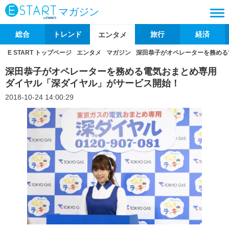
マガジン
総合
トレンド
旅行
経済
エンタメ
E START トップページ
エンタメ
マガジン
深田恭子がオペレーターを務める
深田恭子がオペレーターを務める電気おまとめ専用
ダイヤル「深ダイヤル」がサービス開始！
2018-10-24 14:00:29