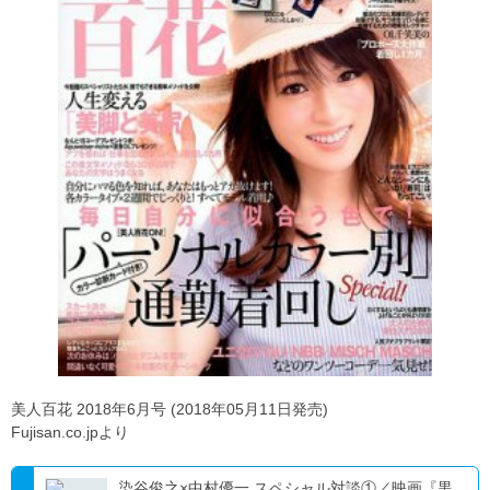
美人百花 2018年6月号 (2018年05月11日発売)
Fujisan.co.jpより
染谷俊之×中村優一 スペシャル対談①／映画『黒