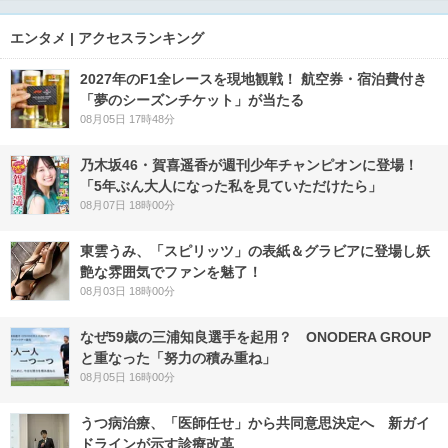
エンタメ | アクセスランキング
2027年のF1全レースを現地観戦！ 航空券・宿泊費付き
「夢のシーズンチケット」が当たる
08月05日 17時48分
乃木坂46・賀喜遥香が週刊少年チャンピオンに登場！
「5年ぶん大人になった私を見ていただけたら」
08月07日 18時00分
東雲うみ、「スピリッツ」の表紙＆グラビアに登場し妖
艶な雰囲気でファンを魅了！
08月03日 18時00分
なぜ59歳の三浦知良選手を起用？ ONODERA GROUP
と重なった「努力の積み重ね」
08月05日 16時00分
うつ病治療、「医師任せ」から共同意思決定へ 新ガイ
ドラインが示す診療改革