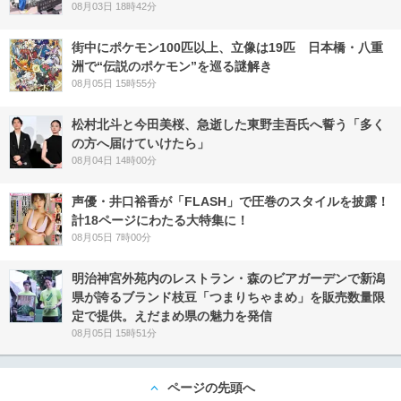
08月03日 18時42分
街中にポケモン100匹以上、立像は19匹 日本橋・八重
洲で“伝説のポケモン”を巡る謎解き
08月05日 15時55分
松村北斗と今田美桜、急逝した東野圭吾氏へ誓う「多く
の方へ届けていけたら」
08月04日 14時00分
声優・井口裕香が「FLASH」で圧巻のスタイルを披露！
計18ページにわたる大特集に！
08月05日 7時00分
明治神宮外苑内のレストラン・森のビアガーデンで新潟
県が誇るブランド枝豆「つまりちゃまめ」を販売数量限
定で提供。えだまめ県の魅力を発信
08月05日 15時51分
ページの先頭へ