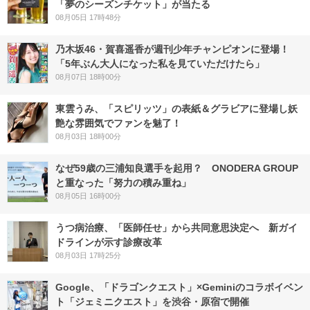
「夢のシーズンチケット」が当たる
08月05日 17時48分
乃木坂46・賀喜遥香が週刊少年チャンピオンに登場！
「5年ぶん大人になった私を見ていただけたら」
08月07日 18時00分
東雲うみ、「スピリッツ」の表紙＆グラビアに登場し妖
艶な雰囲気でファンを魅了！
08月03日 18時00分
なぜ59歳の三浦知良選手を起用？ ONODERA GROUP
と重なった「努力の積み重ね」
08月05日 16時00分
うつ病治療、「医師任せ」から共同意思決定へ 新ガイ
ドラインが示す診療改革
08月03日 17時25分
Google、「ドラゴンクエスト」×Geminiのコラボイベン
ト「ジェミニクエスト」を渋谷・原宿で開催