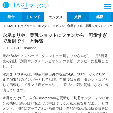
マガジン
総合
トレンド
旅行
経済
エンタメ
E START トップページ
エンタメ
マガジン
永尾まりや、美乳ショットにファ
永尾まりや、美乳ショットにファンから「可愛すぎ
で反則です」と称賛
2018-11-07 18:40:22
元AKB48のメンバーで、タレントの永尾まりやさんが、11月6日発
売の雑誌「別冊ヤングチャンピオン」の表紙、グラビアに登場しま
した！
永尾まりやさんは、神奈川県出身の現在24歳。2009年から2016年
までAKB48のメンバーとして活躍。卒業後は女優、タレントなどと
して活動し、ドラマ「声ガール!」、「咲-Saki-阿知賀編」などに出
演しています。
永尾さんは6日、自身のInstagramを更新し「別冊ヤングチャンピオ
ンの表紙は悪っぽい私だけど中は珍しく元気元気な私だよ。」とコ
メント。同時にアップされた画像では、自然が溢れる場所を背景に