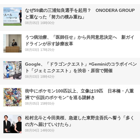
なぜ59歳の三浦知良選手を起用？ ONODERA GROUP
と重なった「努力の積み重ね」
08月05日 16時00分
うつ病治療、「医師任せ」から共同意思決定へ 新ガイ
ドラインが示す診療改革
08月03日 17時25分
Google、「ドラゴンクエスト」×Geminiのコラボイベン
ト「ジェミニクエスト」を渋谷・原宿で開催
08月03日 18時42分
街中にポケモン100匹以上、立像は19匹 日本橋・八重
洲で“伝説のポケモン”を巡る謎解き
08月05日 15時55分
松村北斗と今田美桜、急逝した東野圭吾氏へ誓う「多く
の方へ届けていけたら」
08月04日 14時00分