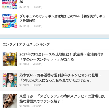
26
07月17日 13時00分
プリキュアのガシャポン全種類まとめ2026【名探偵プリキュ
ア最新9選】
07月16日 13時00分
エンタメ | アクセスランキング
2027年のF1全レースを現地観戦！ 航空券・宿泊費付き
「夢のシーズンチケット」が当たる
08月05日 17時48分
乃木坂46・賀喜遥香が週刊少年チャンピオンに登場！
「5年ぶん大人になった私を見ていただけたら」
08月07日 18時00分
東雲うみ、「スピリッツ」の表紙＆グラビアに登場し妖
艶な雰囲気でファンを魅了！
08月03日 18時00分