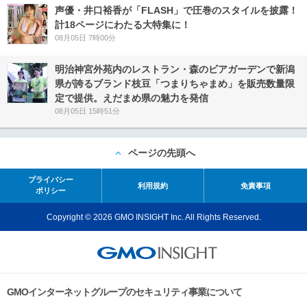
声優・井口裕香が「FLASH」で圧巻のスタイルを披露！
計18ページにわたる大特集に！
08月05日 7時00分
明治神宮外苑内のレストラン・森のビアガーデンで新潟
県が誇るブランド枝豆「つまりちゃまめ」を販売数量限
定で提供。えだまめ県の魅力を発信
08月05日 15時51分
ページの先頭へ
プライバシー
利用規約
免責事項
ポリシー
Copyright © 2026 GMO INSIGHT Inc. All Rights Reserved.
GMOインターネットグループのセキュリティ事業について