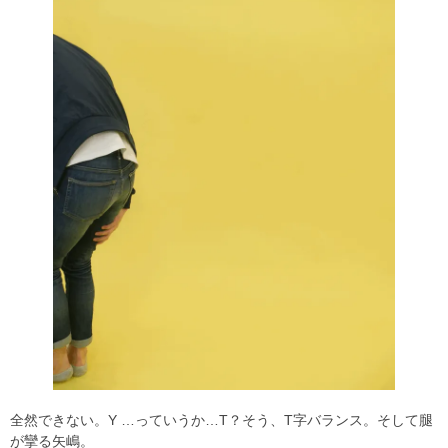
全然できない。Y …っていうか…T？そう、T字バランス。そして腿
が攣る矢嶋。