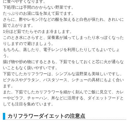
に食べやすくなります。
下処理には手間のかからない野菜です。
たっぷりのお湯に塩を加えて茹でます。
さらに、酢やレモン汁などの酸を加えると白色が保たれ、きれいに
茹で上がります。
1分ほど茹でたらそのまま冷まします。
このとき水にさらすと、栄養素が減ってしまったり水っぽくなった
りしますので避けましょう。
もちろん、蒸したり、電子レンジを利用したりしてもよいでしょ
う。
揚げ物や炒め物にするときも、下茹でをしておくと芯に火が通らな
いこともなく扱いやすいです。
下茹でしたカリフラワーは、シンプルな温野菜も美味しいですし、
ピクルスやグラタン、パスタソース、シチューの具材にもよく合い
ます。
また、下茹でしたカリフラワーを細かく刻んでご飯に見立て、カレ
ーやピラフ、チャーハン、丼などに活用する、ダイエットフードと
しても注目を集めています。
カリフラワーダイエットの注意点