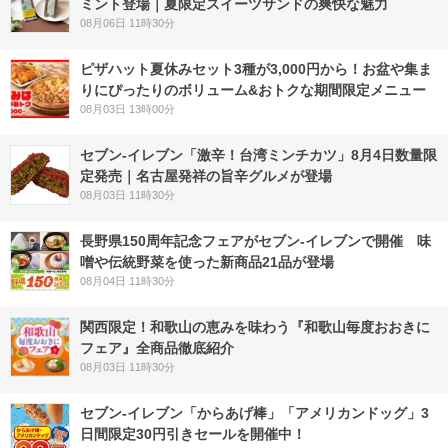
ミント登場｜夏限定スイーツサンドの爽快な魅力
08月06日 11時30分
ピザハット夏休みセット3種が3,000円から！お盆や集ま
りにぴったりのボリューム&おトクな期間限定メニュー
08月03日 13時00分
セブン-イレブン「激辛！台湾ミンチカツ」8月4日数量限
定発売｜名古屋発祥の旨辛グルメが登場
08月03日 11時30分
長野県150周年記念フェアがセブン-イレブンで開催 味
噌や伝統野菜を使った新商品21品が登場
08月04日 11時30分
関西限定！和歌山の恵みを味わう『和歌山毎度おおきに
フェア』全商品徹底紹介
08月03日 11時30分
セブン‐イレブン「からあげ棒」「アメリカンドッグ」3
日間限定30円引きセールを開催中！