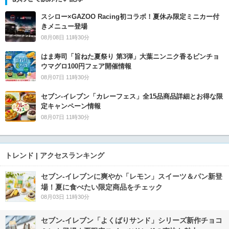
スシロー×GAZOO Racing初コラボ！夏休み限定ミニカー付
きメニュー登場
08月08日 11時30分
はま寿司「旨ねた夏祭り 第3弾」大葉ニンニク香るビンチョ
ウマグロ100円フェア開催情報
08月07日 11時30分
セブン‐イレブン「カレーフェス」全15品商品詳細とお得な限
定キャンペーン情報
08月07日 11時30分
トレンド | アクセスランキング
セブン‐イレブンに爽やか「レモン」スイーツ＆パン新登
場！夏に食べたい限定商品をチェック
08月03日 11時30分
セブン‐イレブン「よくばりサンド」シリーズ新作チョコ