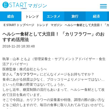
マガジン
総合
エンタメ
旅行
経済
トレンド
E START トップページ
トレンド
マガジン
ヘルシー食材として大注目！ 「
ヘルシー食材として大注目！ 「カリフラワー」のお
すすめ活用法
2018-11-20 18:30:48
執筆：山本 ともよ（管理栄養士・サプリメントアドバイザー・食生
活アドバイザー）
医療監修：株式会社とらうべ
皆さん
「カリフラワー」
にどんなイメージをお持ちですか？
食卓にあがる頻度は少なく、ブロッコリーよりメジャーではない…
といった印象の野菜ではないでしょうか。
しかし近年、糖質制限の流行もあいまって、ヘルシー食材として改
めて注目を集めています。
そこで今回は、カリフラワーの栄養素や特徴、調理の際の扱い方な
どをご紹介しますので、毎日の食事に取り入れてみてはいかがでし