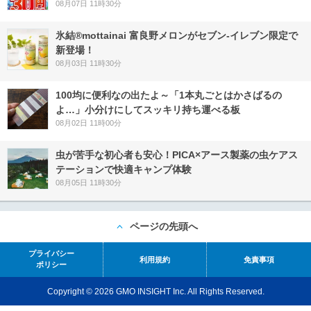
08月07日 11時30分
氷結®mottainai 富良野メロンがセブン‐イレブン限定で
新登場！
08月03日 11時30分
100均に便利なの出たよ～「1本丸ごとはかさばるの
よ…」小分けにしてスッキリ持ち運べる板
08月02日 11時00分
虫が苦手な初心者も安心！PICA×アース製薬の虫ケアス
テーションで快適キャンプ体験
08月05日 11時30分
ページの先頭へ
プライバシー
利用規約
免責事項
ポリシー
Copyright © 2026 GMO INSIGHT Inc. All Rights Reserved.