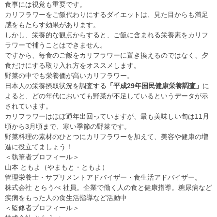
食事には視覚も重要です。
カリフラワーをご飯代わりにするダイエットは、見た目からも満足
感をもたらす効果があります。
しかし、栄養的な観点からすると、ご飯に含まれる栄養素をカリフ
ラワーで補うことはできません。
ですから、毎食のご飯をカリフラワーに置き換えるのではなく、夕
食だけにする取り入れ方をオススメします。
野菜の中でも栄養価が高いカリフラワー。
日本人の栄養摂取状況を調査する
「平成29年国民健康栄養調査」
に
よると、どの年代においても野菜が不足しているというデータが示
されています。
カリフラワーはほぼ通年出回っていますが、最も美味しい旬は11月
頃から3月頃まで、寒い季節の野菜です。
野菜料理の素材のひとつにカリフラワーを加えて、美容や健康の増
進に役立てましょう！
＜執筆者プロフィール＞
山本 ともよ（やまもと・ともよ）
管理栄養士・サプリメントアドバイザー・食生活アドバイザー。
株式会社 とらうべ 社員。企業で働く人の食と健康指導。糖尿病など
疾病をもった人の食生活指導など活動中
＜監修者プロフィール＞