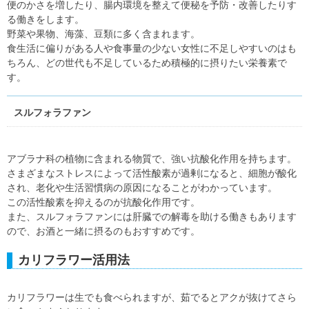
便のかさを増したり、腸内環境を整えて便秘を予防・改善したりす
る働きをします。
野菜や果物、海藻、豆類に多く含まれます。
食生活に偏りがある人や食事量の少ない女性に不足しやすいのはも
ちろん、どの世代も不足しているため積極的に摂りたい栄養素で
す。
スルフォラファン
アブラナ科の植物に含まれる物質で、強い抗酸化作用を持ちます。
さまざまなストレスによって活性酸素が過剰になると、細胞が酸化
され、老化や生活習慣病の原因になることがわかっています。
この活性酸素を抑えるのが抗酸化作用です。
また、スルフォラファンには肝臓での解毒を助ける働きもあります
ので、お酒と一緒に摂るのもおすすめです。
カリフラワー活用法
カリフラワーは生でも食べられますが、茹でるとアクが抜けてさら