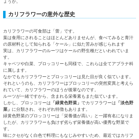
ょうか。
カリフラワーの意外な歴史
カリフラワーの可食部は「蕾」です。
葉は食用にされることはほとんどありませんが、食べてみると青汁
の原材料として知られる「ケール」に似た苦みが感じられます
実は、カリフラワーのルーツはケールの野生種だといわれていま
す。
キャベツや白菜、ブロッコリーも同様で、これらは全てアブラナ科
に属します。
なかでもカリフラワーとブロッコリーは見た目が良く似ています。
それというのも、カリフラワーはブロッコリーの突然変異と考えら
れていて、カリフラワーのほうが後輩なのです。
ルーツが一緒ですから、含まれる栄養素もまた似ています。
しかし、ブロッコリーは
「緑黄色野菜」
でカリフラワーは
「淡色野
菜」
に分類され、それぞれ特徴もあります。
緑黄色野菜のブロッコリーは「栄養価が高い」と一躍有名になりま
したが、カリフラワーも負けず劣らず栄養価が高い優秀な野菜で
す。
味にクセがなく白色で料理にもなじみやすいため、最近ではカリフ