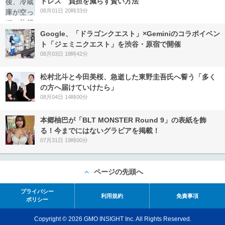
トレス 負担を減らす賢い方法
08月01日 20時33分
Google、「ドラゴンクエスト」×Geminiのコラボイベン
ト「ジェミニクエスト」を渋谷・原宿で開催
08月03日 18時42分
松村北斗と今田美桜、急逝した東野圭吾氏へ誓う「多く
の方へ届けていけたら」
08月04日 14時00分
本郷柚巴が「BLT MONSTER Round 9」の表紙を飾
る！今までにはないグラビアを掲載！
07月31日 19時00分
ページの先頭へ
プライバシー
利用規約
免責事項
ポリシー
Copyright © 2026 GMO INSIGHT Inc. All Rights Reserved.