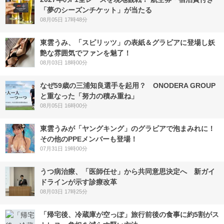
「夢のシーズンチケット」が当たる
08月05日 17時48分
東雲うみ、「スピリッツ」の表紙＆グラビアに登場し妖
艶な雰囲気でファンを魅了！
08月03日 18時00分
なぜ59歳の三浦知良選手を起用？ ONODERA GROUP
と重なった「努力の積み重ね」
08月05日 16時00分
東雲うみが「ヤングキング」のグラビアで泡まみれに！
その他のPPEメンバーも登場！
07月31日 19時00分
うつ病治療、「医師任せ」から共同意思決定へ 新ガイ
ドラインが示す診療改革
08月03日 17時25分
「帰宅後、冷蔵庫が空っぽ」旅行前後の食事に約5割がス