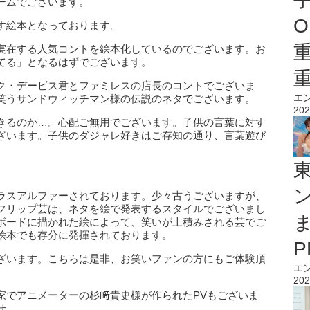
ームでございます。
O
す絵本となっております。
実在する人気コントを絵本化しているのでございます。お
てる」となるはずでございます。
ク・デービス君とファミレスの店長のコントでございま
エ
笑うサンドウィッチマン様の伝説のネタでございます。
202
きるのか…。心配ご無用でございます。子供の言葉に対す
ざいます。子供のダジャレ好きはご存知の通り、言葉遊び
ラスアルファーされております。少々古うございますが、
フリップ芸は、ネタを絵で発表するスタイルでございまし
ボードに描かれた絵によって、笑いが上積みされる芸でご
絵本でも存分に発揮されております。
ざいます。こちらは是非、お笑いファンの方にもご体験頂
エ
202
家でアニメーターの杉﨑貴史様が作られたPVもございま
せ。