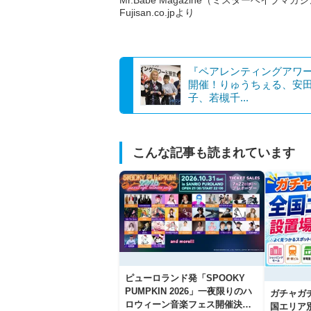
Fujisan.co.jpより
『ペアレンティングアワ
開催！りゅうちぇる、安
子、若槻千...
こんな記事も読まれています
ピューロランド発「SPOOKY
PUMPKIN 2026」一夜限りのハ
ガチャガ
ロウィーン音楽フェス開催決
国エリア別