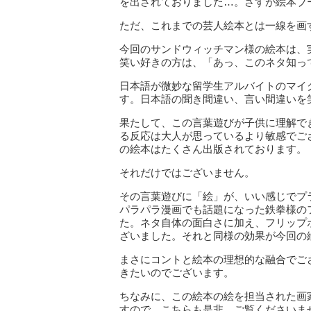
を出されておりました…。さすが絵本ブ
ただ、これまでの芸人絵本とは一線を画
今回のサンドウィッチマン様の絵本は、
笑い好きの方は、「あっ、このネタ知っ
日本語が微妙な留学生アルバイトのマイ
す。日本語の聞き間違い、言い間違いを
果たして、この言葉遊びが子供に理解で
る反応は大人が思っているより敏感でご
の絵本はたくさん出版されております。
それだけではございません。
その言葉遊びに「絵」が、いい感じでプ
パラパラ漫画でも話題になった鉄拳様の
た。ネタ自体の面白さに加え、フリップ
ざいました。それと同様の効果が今回の
まさにコントと絵本の理想的な融合でご
きたいのでございます。
ちなみに、この絵本の絵を担当された画
すので、こちらも是非、ご覧くださいま