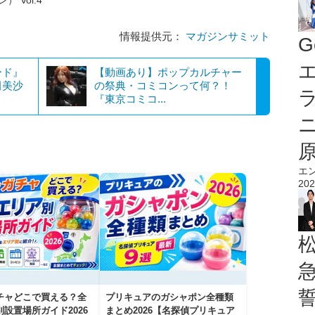
情報提供元：
マガジンサミット
G
エ
ード』
【動画あり】ポップカルチャー
田美沙
の祭典・コミコンって何？！
『東京コミコ...
エ
202
チャどこで買える？全
プリキュアのガシャポン全種類
設置場所ガイド2026
まとめ2026【名探偵プリキュア