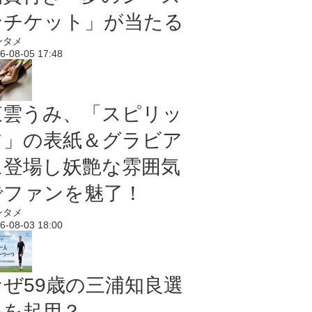
ンチケット」が当たる
ンタメ
6-08-05 17:48
東雲うみ、「スピリッ
ツ」の表紙＆グラビア
に登場し妖艶な雰囲気
でファンを魅了！
ンタメ
6-08-03 18:00
なぜ59歳の三浦知良選
手を起用？