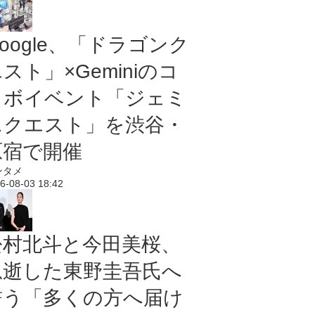
oogle、「ドラゴンク
スト」×Geminiのコ
ラボイベント「ジェミ
ニクエスト」を渋谷・
原宿で開催
ンタメ
6-08-03 18:42
松村北斗と今田美桜、
急逝した東野圭吾氏へ
誓う「多くの方へ届け