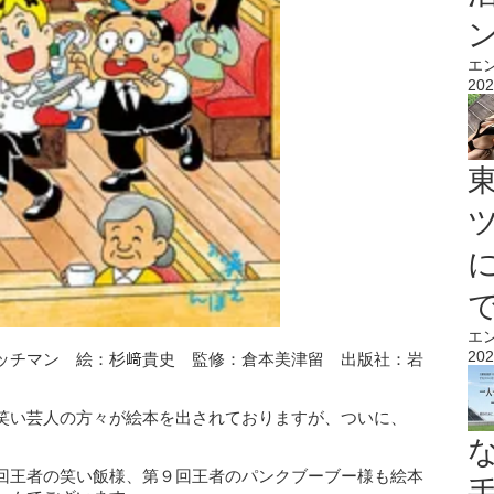
エ
202
エ
202
ッチマン 絵：杉﨑貴史 監修：倉本美津留 出版社：岩
笑い芸人の方々が絵本を出されておりますが、ついに、
回王者の笑い飯様、第９回王者のパンクブーブー様も絵本