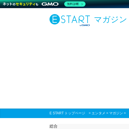
無料診断
マガジン
E START トップページ
>
エンタメ
>
マガジン
総合