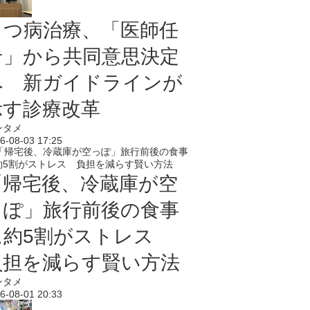
うつ病治療、「医師任
せ」から共同意思決定
へ 新ガイドラインが
示す診療改革
ンタメ
6-08-03 17:25
「帰宅後、冷蔵庫が空
っぽ」旅行前後の食事
に約5割がストレス
負担を減らす賢い方法
ンタメ
6-08-01 20:33