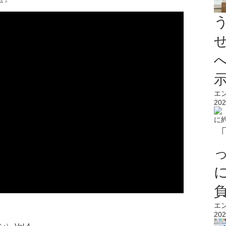
エ
202
）
エ
202
） Vol.4