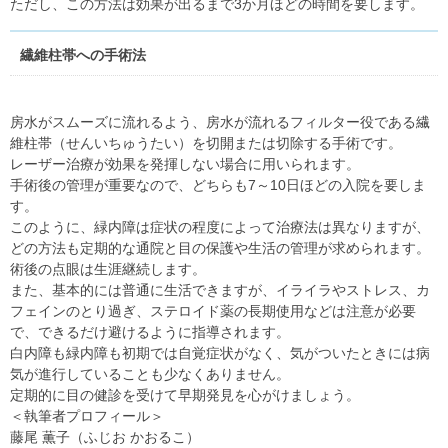
ただし、この方法は効果が出るまで3か月ほどの時間を要します。
繊維柱帯への手術法
房水がスムーズに流れるよう、房水が流れるフィルター役である繊
維柱帯（せんいちゅうたい）を切開または切除する手術です。
レーザー治療が効果を発揮しない場合に用いられます。
手術後の管理が重要なので、どちらも7～10日ほどの入院を要しま
す。
このように、緑内障は症状の程度によって治療法は異なりますが、
どの方法も定期的な通院と目の保護や生活の管理が求められます。
術後の点眼は生涯継続します。
また、基本的には普通に生活できますが、イライラやストレス、カ
フェインのとり過ぎ、ステロイド薬の長期使用などは注意が必要
で、できるだけ避けるように指導されます。
白内障も緑内障も初期では自覚症状がなく、気がついたときには病
気が進行していることも少なくありません。
定期的に目の健診を受けて早期発見を心がけましょう。
＜執筆者プロフィール＞
藤尾 薫子（ふじお かおるこ）