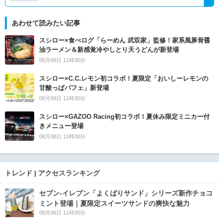
あわせて読みたい記事
スシロー×食べログ「らーめん 武双家」監修！家系風豚骨醤
油ラーメン＆新感覚冷やしとり天うどんが新登場
08月09日 11時30分
スシロー×C.C.レモン初コラボ！夏限定「おいしーレモンの
甘酸っぱパフェ」新登場
08月09日 11時30分
スシロー×GAZOO Racing初コラボ！夏休み限定ミニカー付
きメニュー登場
08月08日 11時30分
トレンド | アクセスランキング
セブン‐イレブン「よくばりサンド」シリーズ新作チョコ
ミント登場｜夏限定スイーツサンドの爽快な魅力
08月06日 11時30分