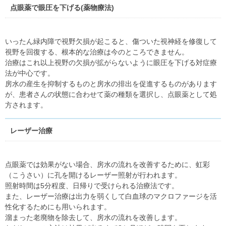
点眼薬で眼圧を下げる(薬物療法)
いったん緑内障で視野欠損が起こると、傷ついた視神経を修復して
視野を回復する、根本的な治療は今のところできません。
治療はこれ以上視野の欠損が拡がらないように眼圧を下げる対症療
法が中心です。
房水の産生を抑制するものと房水の排出を促進するものがあります
が、患者さんの状態に合わせて薬の種類を選択し、点眼薬として処
方されます。
レーザー治療
点眼薬では効果がない場合、房水の流れを改善するために、虹彩
（こうさい）に孔を開けるレーザー照射が行われます。
照射時間は5分程度、日帰りで受けられる治療法です。
また、レーザー治療は出力を弱くして白血球のマクロファージを活
性化するためにも用いられます。
溜まった老廃物を除去して、房水の流れを改善します。