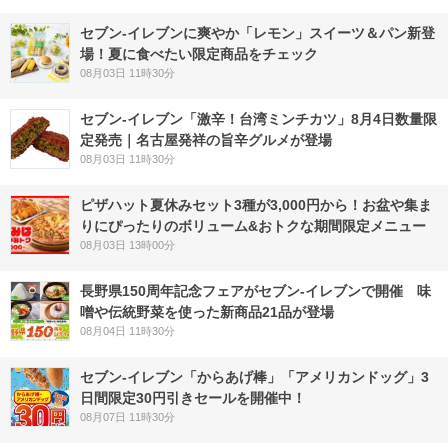
セブン‐イレブンに爽やか「レモン」スイーツ＆パン新登
場！夏に食べたい限定商品をチェック
08月03日 11時30分
セブン-イレブン「激辛！台湾ミンチカツ」8月4日数量限
定発売｜名古屋発祥の旨辛グルメが登場
08月03日 11時30分
ピザハット夏休みセット3種が3,000円から！お盆や集ま
りにぴったりのボリューム&おトクな期間限定メニュー
08月03日 13時00分
長野県150周年記念フェアがセブン-イレブンで開催 味
噌や伝統野菜を使った新商品21品が登場
08月04日 11時30分
セブン‐イレブン「からあげ棒」「アメリカンドッグ」3
日間限定30円引きセールを開催中！
08月07日 11時30分