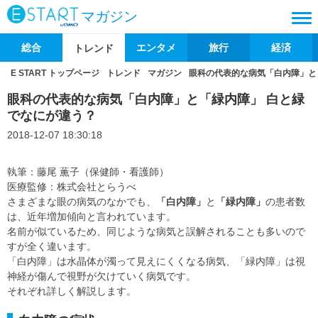
マガジン
総合
エンタメ
旅行
経済
トレンド
E START トップページ
トレンド
マガジン
眼科の代表的な病気「白内障」と
眼科の代表的な病気「白内障」と「緑内障」 白と緑
でなにが違う？
2018-12-07 18:30:18
執筆：藤尾 薫子（保健師・看護師）
医療監修：株式会社とらうべ
さまざまな眼の病気のなかでも、
「白内障」
と
「緑内障」
の患者数
は、近年増加傾向と言われています。
名前が似ているため、同じような病気と誤解されることも多いので
すが全く違います。
「白内障」は水晶体が濁って見えにくくなる病気、「緑内障」は視
神経が傷んで視野が欠けていく病気です。
それぞれ詳しく解説します。