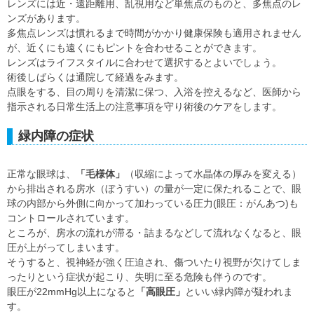
レンズには近・遠距離用、乱視用など単焦点のものと、多焦点のレ
ンズがあります。
多焦点レンズは慣れるまで時間がかかり健康保険も適用されません
が、近くにも遠くにもピントを合わせることができます。
レンズはライフスタイルに合わせて選択するとよいでしょう。
術後しばらくは通院して経過をみます。
点眼をする、目の周りを清潔に保つ、入浴を控えるなど、医師から
指示される日常生活上の注意事項を守り術後のケアをします。
緑内障の症状
正常な眼球は、
「毛様体」
（収縮によって水晶体の厚みを変える）
から排出される房水（ぼうすい）の量が一定に保たれることで、眼
球の内部から外側に向かって加わっている圧力(眼圧：がんあつ)も
コントロールされています。
ところが、房水の流れが滞る・詰まるなどして流れなくなると、眼
圧が上がってしまいます。
そうすると、視神経が強く圧迫され、傷ついたり視野が欠けてしま
ったりという症状が起こり、失明に至る危険も伴うのです。
眼圧が22mmHg以上になると
「高眼圧」
といい緑内障が疑われま
す。