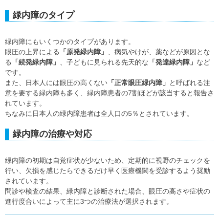
緑内障のタイプ
緑内障にもいくつかのタイプがあります。
眼圧の上昇による
「原発緑内障」
、病気やけが、薬などが原因とな
る
「続発緑内障」
、子どもに見られる先天的な
「発達緑内障」
など
です。
また、日本人には眼圧の高くない
「正常眼圧緑内障」
と呼ばれる注
意を要する緑内障も多く、緑内障患者の7割ほどが該当すると報告さ
れています。
ちなみに日本人の緑内障患者は全人口の5％とされています。
緑内障の治療や対応
緑内障の初期は自覚症状が少ないため、定期的に視野のチェックを
行い、欠損を感じたらできるだけ早く医療機関を受診するよう奨励
されています。
問診や検査の結果、緑内障と診断された場合、眼圧の高さや症状の
進行度合いによって主に3つの治療法が選択されます。