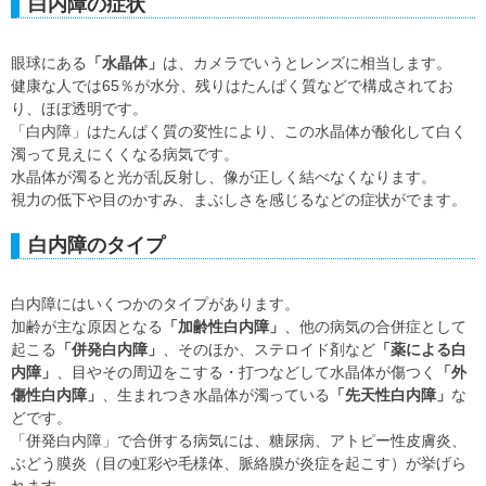
白内障の症状
眼球にある
「水晶体」
は、カメラでいうとレンズに相当します。
健康な人では65％が水分、残りはたんぱく質などで構成されてお
り、ほぼ透明です。
「白内障」はたんぱく質の変性により、この水晶体が酸化して白く
濁って見えにくくなる病気です。
水晶体が濁ると光が乱反射し、像が正しく結べなくなります。
視力の低下や目のかすみ、まぶしさを感じるなどの症状がでます。
白内障のタイプ
白内障にはいくつかのタイプがあります。
加齢が主な原因となる
「加齢性白内障」
、他の病気の合併症として
起こる
「併発白内障」
、そのほか、ステロイド剤など
「薬による白
内障」
、目やその周辺をこする・打つなどして水晶体が傷つく
「外
傷性白内障」
、生まれつき水晶体が濁っている
「先天性白内障」
な
どです。
「併発白内障」で合併する病気には、糖尿病、アトピー性皮膚炎、
ぶどう膜炎（目の虹彩や毛様体、脈絡膜が炎症を起こす）が挙げら