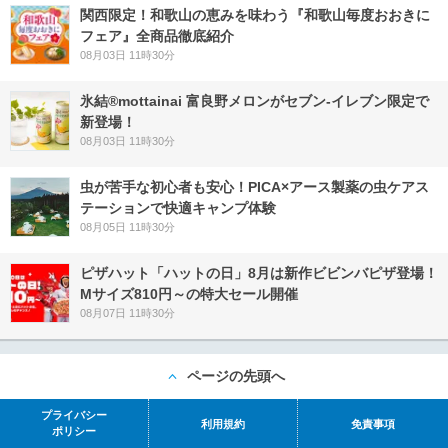
関西限定！和歌山の恵みを味わう『和歌山毎度おおきに
フェア』全商品徹底紹介
08月03日 11時30分
氷結®mottainai 富良野メロンがセブン‐イレブン限定で
新登場！
08月03日 11時30分
虫が苦手な初心者も安心！PICA×アース製薬の虫ケアス
テーションで快適キャンプ体験
08月05日 11時30分
ピザハット「ハットの日」8月は新作ビビンバピザ登場！
Mサイズ810円～の特大セール開催
08月07日 11時30分
ページの先頭へ
プライバシー
利用規約
免責事項
ポリシー