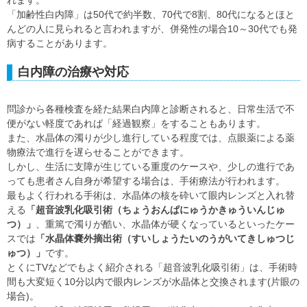
れます。
「加齢性白内障」は50代で約半数、70代で8割、80代になるとほと
んどの人に見られると言われますが、併発性の場合10～30代でも発
病することがあります。
白内障の治療や対応
問診から各種検査を経た結果白内障と診断されると、日常生活で不
便がない軽度であれば「経過観察」をすることもあります。
また、水晶体の濁りが少し進行している程度では、点眼薬による薬
物療法で進行を遅らせることができます。
しかし、生活に支障が生じている重度のケースや、少しの進行であ
っても患者さん自身が希望する場合は、手術療法が行われます。
最もよく行われる手術は、水晶体の核を砕いて眼内レンズと入れ替
える
「超音波乳化吸引術（ちょうおんぱにゅうかきゅういんじゅ
つ）」
、重篤で濁りが酷い、水晶体が硬くなっているといったケー
スでは
「水晶体嚢外摘出術（すいしょうたいのうがいてきしゅつじ
ゅつ）」
です。
とくにTVなどでもよく紹介される「超音波乳化吸引術」は、手術時
間も大変短く10分以内で眼内レンズが水晶体と交換されます(片眼の
場合)。