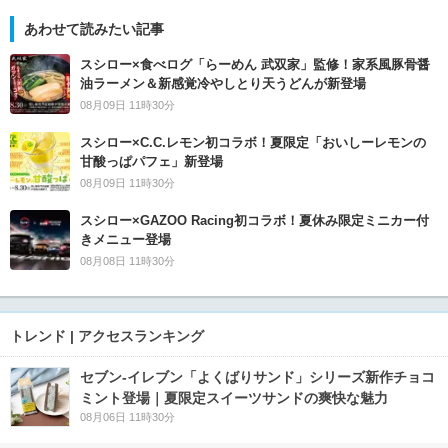
あわせて読みたい記事
スシロー×食べログ「らーめん 武双家」監修！家系風豚骨醤
油ラーメン＆新感覚冷やしとり天うどんが新登場
08月09日 11時30分
スシロー×C.C.レモン初コラボ！夏限定「おいしーレモンの
甘酸っぱパフェ」新登場
08月09日 11時30分
スシロー×GAZOO Racing初コラボ！夏休み限定ミニカー付
きメニュー登場
08月08日 11時30分
トレンド | アクセスランキング
セブン‐イレブン「よくばりサンド」シリーズ新作チョコ
ミント登場｜夏限定スイーツサンドの爽快な魅力
08月06日 11時30分