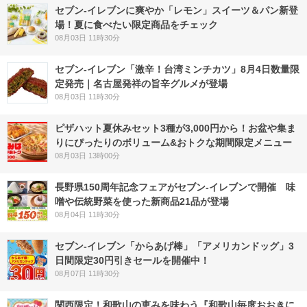
セブン‐イレブンに爽やか「レモン」スイーツ＆パン新登
場！夏に食べたい限定商品をチェック
08月03日 11時30分
セブン-イレブン「激辛！台湾ミンチカツ」8月4日数量限
定発売｜名古屋発祥の旨辛グルメが登場
08月03日 11時30分
ピザハット夏休みセット3種が3,000円から！お盆や集ま
りにぴったりのボリューム&おトクな期間限定メニュー
08月03日 13時00分
長野県150周年記念フェアがセブン-イレブンで開催 味
噌や伝統野菜を使った新商品21品が登場
08月04日 11時30分
セブン‐イレブン「からあげ棒」「アメリカンドッグ」3
日間限定30円引きセールを開催中！
08月07日 11時30分
関西限定！和歌山の恵みを味わう『和歌山毎度おおきに