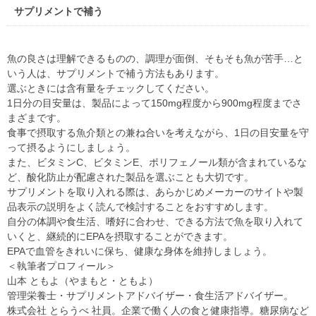
サプリメントで補う
魚の良さは理解できるものの、調理が面倒、そもそも魚が苦手…と
いう人は、サプリメントで補う方法もあります。
選ぶときには含有量をチェックしてください。
1日分の目安量は、製品によって150mg程度から900mg程度までさ
まざまです。
食事で摂取する魚介類との兼ね合いを考えながら、1日の目安量を守
って摂るようにしましょう。
また、ビタミンC、ビタミンE、ポリフェノール類が含まれているな
ど、酸化防止が配慮された製品を選ぶことも大切です。
サプリメントを取り入れる際は、あらかじめメーカーのサイトや製
品表示の説明をよく読んで検討することをおすすめします。
自分の体調や食生活、嗜好に合わせ、できる方法で魚を取り入れて
いくと、継続的にEPAを摂取することができます。
EPAで血管をきれいに保ち、健康な身体を維持しましょう。
＜執筆者プロフィール＞
山本 ともよ（やまもと・ともよ）
管理栄養士・サプリメントアドバイザー・食生活アドバイザー。
株式会社 とらうべ 社員。企業で働く人の食と健康指導。糖尿病など