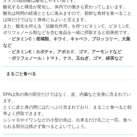
オメガ3脂肪酸は酸化しやすい油です。
酸化すると構造が変化し、体内での働きも変わってしまいます。
酸化は時間の経過とともに進みますので、新鮮な食材を食べること
は味だけではなく身体にもよいと言えます。
また、酸化を抑える「抗酸化作用」を持つビタミンC、ビタミンE、
ポリフェノール類などを含む食品を一緒に摂取すると効果的です。
・ビタミンC：柑橘類、キウイ、キャベツ、ブロッコリー、大葉
など
・ビタミンE：カボチャ、アボカド、ゴマ、アーモンドなど
・ポリフェノール：トマト、ナス、玉ねぎ、ゴマ、緑茶など
まるごと食べる
EPAは魚の身の部分だけではなく、皮、内臓など全身に含まれてい
ます。
とくに皮と身の間にはたっぷり含まれており、まるごと食べると効
率よく摂取できます。
シシャモやイワシなどの小型の魚は、出来るだけ丸ごと一匹、食べ
られる部分は残さず食べるとよいでしょう。