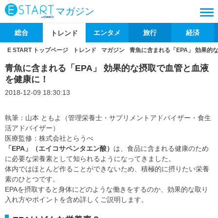
マガジン
総合
エンタメ
旅行
経済
トレンド
E START トップページ
トレンド
マガジン
青魚に含まれる「EPA」 効果的
青魚に含まれる「EPA」 効果的な摂取で血管と血液
を健康に！
2018-12-09 18:30:13
執筆：山本 ともよ（管理栄養士・サプリメントアドバイザー・食生
活アドバイザー）
医療監修：株式会社とらうべ
「EPA」（エイコサペンタエン酸）
は、食品に含まれる健康のため
に必要な栄養素として知られるようになってきました。
体内ではほとんど作ることができないため、積極的に摂りたい栄養
素のひとつです。
EPAを摂取すると身体にどのような働きをするのか、効果的な取り
入れ方やポイントを含め詳しくご説明します。