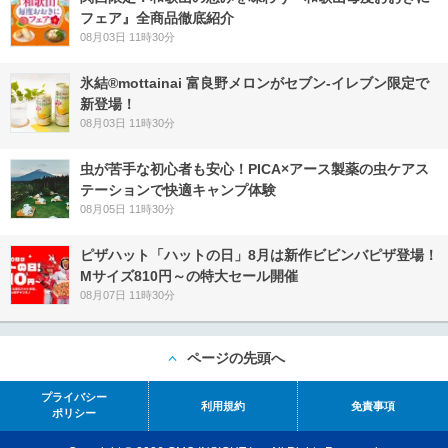
フェア』全商品徹底紹介
08月03日 11時30分
氷結®mottainai 富良野メロンがセブン‐イレブン限定で
新登場！
08月03日 11時30分
虫が苦手な初心者も安心！PICA×アース製薬の虫ケアス
テーションで快適キャンプ体験
08月05日 11時30分
ピザハット「ハットの日」8月は新作ビビンバピザ登場！
Mサイズ810円～の特大セール開催
08月07日 11時30分
ページの先頭へ
プライバシー
利用規約
免責事項
ポリシー