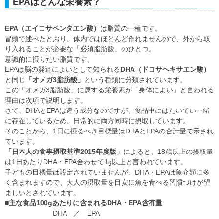
EPAはどんな栄養素？
EPA（エイコサペンタエン酸）
は脂質の一種です。
冒頭で述べたとおり、体内ではほとんど作れませんので、外から取
り入れることが必要な「必須脂肪酸」のひとつ。
意識的に摂りたい脂質です。
EPAは脳の発達によいとして知られる
DHA（ドコサヘキサエン酸）
と同じ
「オメガ3脂肪酸」
という種類に分類されています。
この「オメガ3脂肪酸」に属する栄養素が「身体によい」と言われる
理由は次項で説明します。
さて、DHAとEPAは違う成分なのですが、食品中にはたいてい一緒
に存在しているため、日常的に両方同時に摂取しています。
そのことから、1日に摂るべき目標量はDHAとEPAの合計量で示され
ています。
「日本人の食事摂取基準2015年度版」
によると、18歳以上の摂取量
は1日あたりDHA・EPA合わせて1g以上と言われています。
子どもの目標量は設定されていませんが、DHA・EPAは魚介類に多
く含まれますので、大人の摂取量を目安に魚を食べる習慣づけが望
ましいとされています。
■主な食品100gあたりに含まれるDHA・EPA含有量
DHA ／ EPA