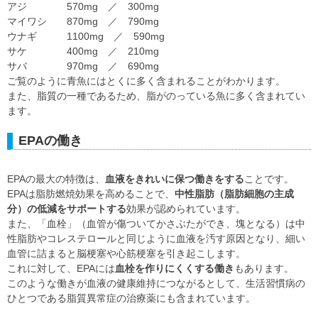
アジ 570mg ／ 300mg
マイワシ 870mg ／ 790mg
ウナギ 1100mg ／ 590mg
サケ 400mg ／ 210mg
サバ 970mg ／ 690mg
ご覧のように青魚にはとくに多く含まれることがわかります。
また、脂質の一種であるため、脂がのっている魚に多く含まれてい
ます。
EPAの働き
EPAの最大の特徴は、
血液をきれいに保つ働きをする
ことです。
EPAは脂肪燃焼効果を高めることで、
中性脂肪（脂肪細胞の主成
分）の低減をサポートする
効果が認められています。
また、「血栓」（血管が傷ついてかさぶたができ、塊となる）は中
性脂肪やコレステロールと同じように血液を汚す原因となり、細い
血管に詰まると脳梗塞や心筋梗塞を引き起こします。
これに対して、EPAには
血栓を作りにくくする働き
もあります。
このような働きが血液の健康維持につながるとして、生活習慣病の
ひとつである脂質異常症の治療薬にも含まれています。