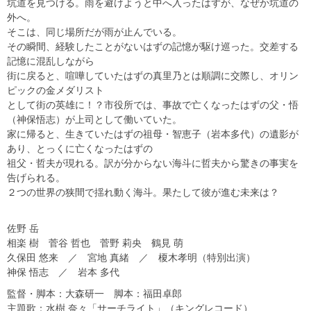
坑道を見つける。雨を避けようと中へ入ったはずが、なぜか坑道の
外へ。
そこは、同じ場所だが雨が止んでいる。
その瞬間、経験したことがないはずの記憶が駆け巡った。交差する
記憶に混乱しながら
街に戻ると、喧嘩していたはずの真里乃とは順調に交際し、オリン
ピックの金メダリスト
として街の英雄に！？市役所では、事故で亡くなったはずの父・悟
（神保悟志）が上司として働いていた。
家に帰ると、生きていたはずの祖母・智恵子（岩本多代）の遺影が
あり、とっくに亡くなったはずの
祖父・哲夫が現れる。訳が分からない海斗に哲夫から驚きの事実を
告げられる。
２つの世界の狭間で揺れ動く海斗。果たして彼が進む未来は？
佐野 岳
相楽 樹 菅谷 哲也 菅野 莉央 鶴見 萌
久保田 悠来 ／ 宮地 真緒 ／ 榎木孝明（特別出演）
神保 悟志 ／ 岩本 多代
監督・脚本：大森研一 脚本：福田卓郎
主題歌：水樹 奈々「サーチライト」（キングレコード）