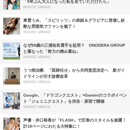
「5年ぶん大人になった私を見ていただけたら」
08月07日 18時00分
東雲うみ、「スピリッツ」の表紙＆グラビアに登場し妖
艶な雰囲気でファンを魅了！
08月03日 18時00分
なぜ59歳の三浦知良選手を起用？ ONODERA GROUP
と重なった「努力の積み重ね」
08月05日 16時00分
うつ病治療、「医師任せ」から共同意思決定へ 新ガイ
ドラインが示す診療改革
08月03日 17時25分
Google、「ドラゴンクエスト」×Geminiのコラボイベン
ト「ジェミニクエスト」を渋谷・原宿で開催
08月03日 18時42分
声優・井口裕香が「FLASH」で圧巻のスタイルを披露！
計18ページにわたる大特集に！