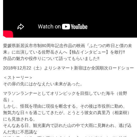
愛媛県新居浜市市制80周年記念作品の映画『ふたつの昨日と僕の未
来』に出演している佐野岳さんへ【独占インタビュー】を敢行‼
作品の魅力や役作りについて語ってもらいました‼
2018年12月22（土）よりシネマート新宿ほか全国順次ロードショー
＜ストーリー＞
その扉の先にはかなえたい未来があった。
マラソンランナーとしてオリンピックを目指していた海斗（佐野
岳）。
しかし、怪我を理由に現役を断念する。その後は市役所に勤め、
無気力な日々を過ごしてきたが、とうとう彼女の真里乃（相楽樹）
にも見放される。
そんなある日、観光案内で訪れた山の中で大雨に見舞われ、逃げ込
んだ先に不思議な