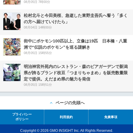
08月05日 7時00分
松村北斗と今田美桜、急逝した東野圭吾氏へ誓う「多く
の方へ届けていけたら」
08月04日 14時00分
街中にポケモン100匹以上、立像は19匹 日本橋・八重
洲で“伝説のポケモン”を巡る謎解き
08月05日 15時55分
明治神宮外苑内のレストラン・森のビアガーデンで新潟
県が誇るブランド枝豆「つまりちゃまめ」を販売数量限
定で提供。えだまめ県の魅力を発信
08月05日 15時51分
ページの先頭へ
プライバシー
利用規約
免責事項
ポリシー
Copyright © 2026 GMO INSIGHT Inc. All Rights Reserved.