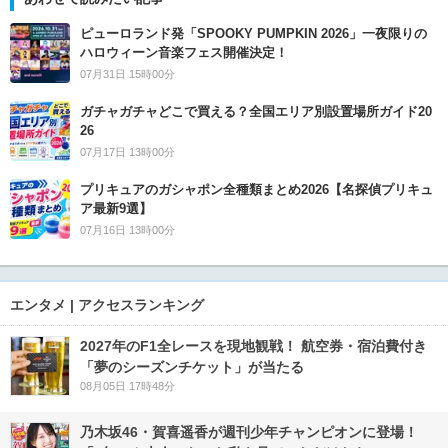
ピューロランド発「SPOOKY PUMPKIN 2026」一夜限りの
ハロウィーン音楽フェス開催決定！
07月31日 15時00分
ガチャガチャどこで買える？全国エリア別設置場所ガイド20
26
07月17日 13時00分
プリキュアのガシャポン全種類まとめ2026【名探偵プリキュ
ア最新9選】
07月16日 13時00分
エンタメ | アクセスランキング
2027年のF1全レースを現地観戦！ 航空券・宿泊費付き
「夢のシーズンチケット」が当たる
08月05日 17時48分
乃木坂46・賀喜遥香が週刊少年チャンピオンに登場！