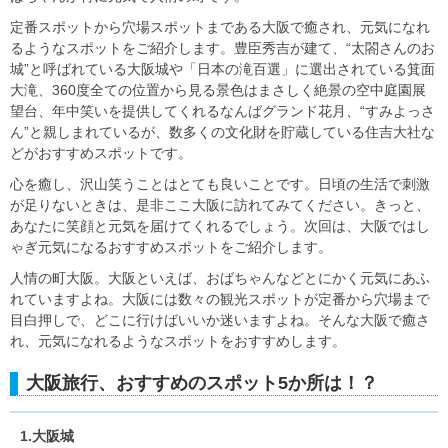
定番スポットから穴場スポットまである大阪で癒され、元気になれ
るようなスポットをご紹介します。豊臣秀吉が建て、“太閤さんのお
城”と呼ばれている大阪城や「日本の滝百選」に選出されている箕面
大滝、360度全ての位置から見る景色はまさしく絶景の空中庭園展
望台、年中笑いを提供してくれるなんばグランド花月、“すみよっさ
ん”と親しまれているが、数多くの文化財を貯蔵している住吉大社な
どがおすすめスポットです。
心を癒し、沢山笑うことはとても良いことです。日頃の生活で刺激
が足りないときは、是非ここ大阪に訪れてみてください。きっと、
あなたに笑顔と元気を届けてくれるでしょう。次回は、大阪ではし
ゃぎ元気になるおすすめスポットをご紹介します。
人情の町大阪。大阪といえば、おばちゃんなどとにかく元気にあふ
れていますよね。大阪には数々の観光スポットが定番から穴場まで
目白押しで、どこに行けばいいか迷いますよね。そんな大阪で癒さ
れ、元気になれるようなスポットをおすすめします。
大阪旅行、おすすめのスポット5か所は！？
1.大阪城