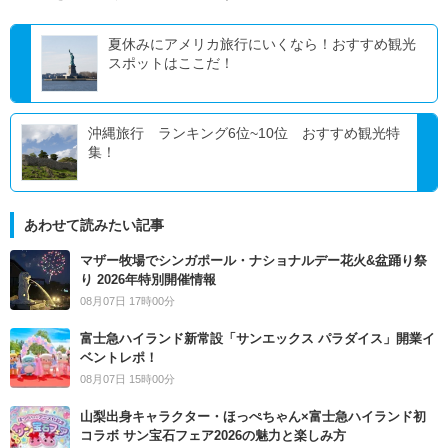
夏休みにアメリカ旅行にいくなら！おすすめ観光
スポットはここだ！
沖縄旅行 ランキング6位~10位 おすすめ観光特
集！
あわせて読みたい記事
マザー牧場でシンガポール・ナショナルデー花火&盆踊り祭
り 2026年特別開催情報
08月07日 17時00分
富士急ハイランド新常設「サンエックス パラダイス」開業イ
ベントレポ！
08月07日 15時00分
山梨出身キャラクター・ほっぺちゃん×富士急ハイランド初
コラボ サン宝石フェア2026の魅力と楽しみ方