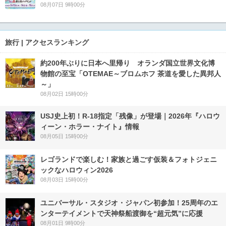
08月07日 9時00分
旅行 | アクセスランキング
約200年ぶりに日本へ里帰り オランダ国立世界文化博
物館の至宝「OTEMAE～ブロムホフ 茶道を愛した異邦人
～」
08月02日 15時00分
USJ史上初！R-18指定「残像」が登場｜2026年『ハロウ
ィーン・ホラー・ナイト』情報
08月05日 15時00分
レゴランドで楽しむ！家族と過ごす仮装＆フォトジェニ
ックなハロウィン2026
08月03日 15時00分
ユニバーサル・スタジオ・ジャパン初参加！25周年のエ
ンターテイメントで天神祭船渡御を“超元気”に応援
08月01日 9時00分