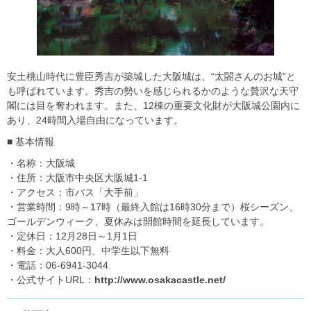
安土桃山時代に豊臣秀吉が築城した大阪城は、“太閤さんのお城”と
も呼ばれています。秀吉の勢いを感じられるかのような贅沢な天守
閣には目を奪われます。また、12棟の重要文化財が大阪城公園内に
あり、24時間入場自由になっています。
■ 基本情報
・名称：大阪城
・住所：大阪市中央区大阪城1-1
・アクセス：市バス「大手前」
・営業時間：9時～17時（最終入館は16時30分まで）桜シーズン、
ゴールデンウィーク、夏休みは開館時間を延長しています。
・定休日：12月28日～1月1日
・料金：大人600円、中学生以下無料
・電話：06-6941-3044
・公式サイトURL：
http://www.osakacastle.net/