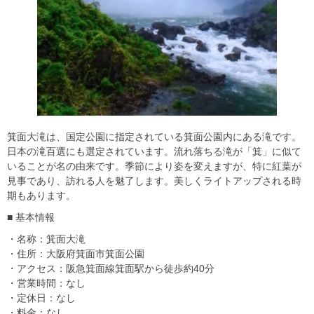
箕面大滝は、国定公園に指定されている箕面公園内にある滝です。
日本の滝百選にも選定されています。流れ落ちる滝が「箕」に似て
いることが名の由来です。季節により姿を変えますが、特に紅葉が
見事であり、訪れる人を魅了します。美しくライトアップされる時
期もあります。
■ 基本情報
・名称：箕面大滝
・住所：大阪府箕面市箕面公園
・アクセス：阪急箕面線箕面駅から徒歩約40分
・営業時間：なし
・定休日：なし
・料金：なし