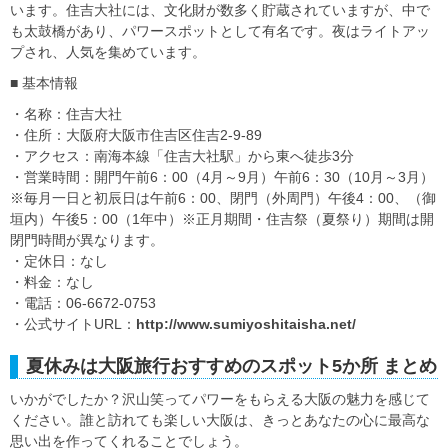
います。住吉大社には、文化財が数多く貯蔵されていますが、中で
も太鼓橋があり、パワースポットとして有名です。夜はライトアッ
プされ、人気を集めています。
■ 基本情報
・名称：住吉大社
・住所：大阪府大阪市住吉区住吉2-9-89
・アクセス：南海本線「住吉大社駅」から東へ徒歩3分
・営業時間：開門午前6：00（4月～9月）午前6：30（10月～3月）
※毎月一日と初辰日は午前6：00、閉門（外周門）午後4：00、（御
垣内）午後5：00（1年中）※正月期間・住吉祭（夏祭り）期間は開
閉門時間が異なります。
・定休日：なし
・料金：なし
・電話：06-6672-0753
・公式サイトURL：
http://www.sumiyoshitaisha.net/
夏休みは大阪旅行おすすめのスポット5か所 まとめ
いかがでしたか？沢山笑ってパワーをもらえる大阪の魅力を感じて
ください。誰と訪れても楽しい大阪は、きっとあなたの心に最高な
思い出を作ってくれることでしょう。