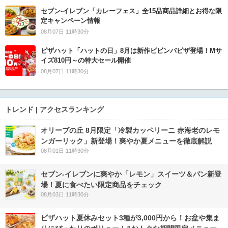
セブン‐イレブン「カレーフェス」全15品商品詳細とお得な限
定キャンペーン情報
08月07日 11時30分
ピザハット「ハットの日」8月は新作ビビンバピザ登場！Mサ
イズ810円～の特大セール開催
08月07日 11時30分
トレンド | アクセスランキング
オリーブの丘 8月限定「冷製カッペリーニ 赤海老のレモ
ンガーリック」新登場！爽やか夏メニューを徹底解説
08月01日 11時30分
セブン‐イレブンに爽やか「レモン」スイーツ＆パン新登
場！夏に食べたい限定商品をチェック
08月03日 11時30分
ピザハット夏休みセット3種が3,000円から！お盆や集ま