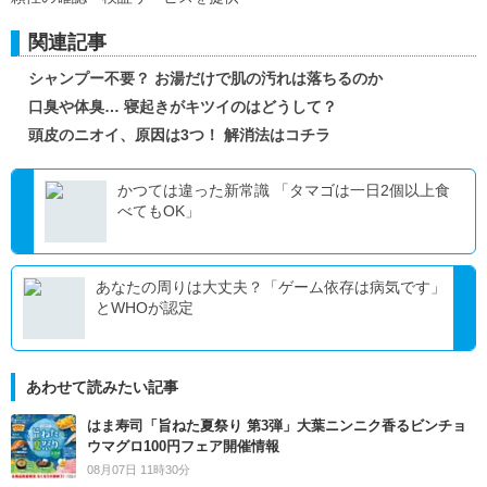
関連記事
シャンプー不要？ お湯だけで肌の汚れは落ちるのか
口臭や体臭… 寝起きがキツイのはどうして？
頭皮のニオイ、原因は3つ！ 解消法はコチラ
かつては違った新常識 「タマゴは一日2個以上食
べてもOK」
あなたの周りは大丈夫？「ゲーム依存は病気です」
とWHOが認定
あわせて読みたい記事
はま寿司「旨ねた夏祭り 第3弾」大葉ニンニク香るビンチョ
ウマグロ100円フェア開催情報
08月07日 11時30分