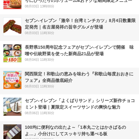
りにぴったりのボリューム&おトクな期間限定メニュー
08月03日 13時00分
セブン-イレブン「激辛！台湾ミンチカツ」8月4日数量限
定発売｜名古屋発祥の旨辛グルメが登場
08月03日 11時30分
長野県150周年記念フェアがセブン-イレブンで開催 味
噌や伝統野菜を使った新商品21品が登場
08月04日 11時30分
関西限定！和歌山の恵みを味わう『和歌山毎度おおきに
フェア』全商品徹底紹介
08月03日 11時30分
セブン‐イレブン「よくばりサンド」シリーズ新作チョコ
ミント登場｜夏限定スイーツサンドの爽快な魅力
08月06日 11時30分
100均に便利なの出たよ～「1本丸ごとはかさばるの
よ…」小分けにしてスッキリ持ち運べる板