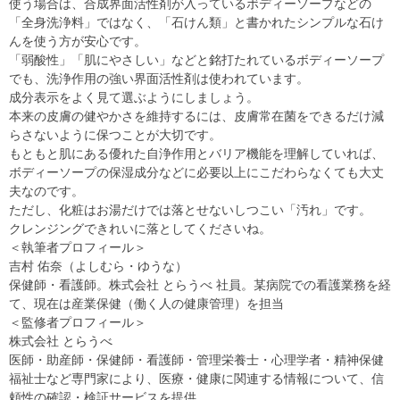
使う場合は、合成界面活性剤が入っているボディーソープなどの
「全身洗浄料」ではなく、「石けん類」と書かれたシンプルな石け
んを使う方が安心です。
「弱酸性」「肌にやさしい」などと銘打たれているボディーソープ
でも、洗浄作用の強い界面活性剤は使われています。
成分表示をよく見て選ぶようにしましょう。
本来の皮膚の健やかさを維持するには、皮膚常在菌をできるだけ減
らさないように保つことが大切です。
もともと肌にある優れた自浄作用とバリア機能を理解していれば、
ボディーソープの保湿成分などに必要以上にこだわらなくても大丈
夫なのです。
ただし、化粧はお湯だけでは落とせないしつこい「汚れ」です。
クレンジングできれいに落としてくださいね。
＜執筆者プロフィール＞
吉村 佑奈（よしむら・ゆうな）
保健師・看護師。株式会社 とらうべ 社員。某病院での看護業務を経
て、現在は産業保健（働く人の健康管理）を担当
＜監修者プロフィール＞
株式会社 とらうべ
医師・助産師・保健師・看護師・管理栄養士・心理学者・精神保健
福祉士など専門家により、医療・健康に関連する情報について、信
頼性の確認・検証サービスを提供