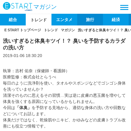
マガジン
総合
エンタメ
旅行
経済
トレンド
E START トップページ
トレンド
マガジン
洗いすぎると体臭キツイ！？ 臭
洗いすぎると体臭キツイ！？ 臭いを予防するカラダ
の洗い方
2019-01-06 18:30:20
執筆：吉村 佑奈（保健師・看護師）
医療監修：株式会社とらうべ
毎日のように洗浄剤を使い、タオルやスポンジなどでゴシゴシ身体
を洗っていませんか？
清潔そのものに思えるその習慣…実は逆に皮膚の悪玉菌を増やして
体臭を強くする原因になっているかもしれません。
今回は
「体臭」
を予防する見地から、適切な身体の洗い方や回数な
どについてお話します。
体臭だけではなく、乾燥肌やニキビ、かゆみなどの皮膚トラブル改
善にも役立つ情報です。