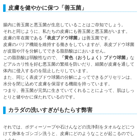
皮膚を健やかに保つ「善玉菌」
腸内に善玉菌と悪玉菌が生息していることはご存知でしょう。
それと同じように、私たちの皮膚にも善玉菌と悪玉菌がいます。
皮膚の常在菌である
「表皮ブドウ球菌」
は善玉菌です。
皮膚のバリア機能を維持する働きをしていますが、表皮ブドウ球菌
が皮脂や汗を分解してできる脂肪酸はにおいません。
この脂肪酸は弱酸性なので、
「黄色（おうしょく）ブドウ球菌」
な
どアルカリ性を好む悪玉菌の繁殖を防いだり、細菌が皮膚を通して
体内に侵入するのを阻止したりしています。
また、同じく表皮ブドウ球菌の分解によってできるグリセリンは、
水分を閉じ込めて皮膚を保湿する機能を持っています。
つまり、善玉菌が元気に生きていてくれることによって、肌はしっ
とりと健やかに保たれているのです。
カラダの洗いすぎがもたらす弊害
それでは、ボディーソープや石けんなどの洗浄剤をタオルなどにつ
けて身体をゴシゴシ洗うと、皮膚にどのようなことが起こるのでし