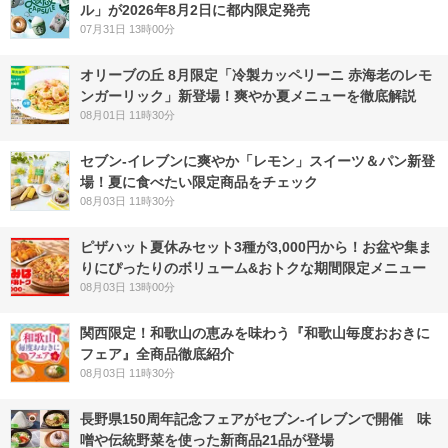
ル」が2026年8月2日に都内限定発売
07月31日 13時00分
オリーブの丘 8月限定「冷製カッペリーニ 赤海老のレモ
ンガーリック」新登場！爽やか夏メニューを徹底解説
08月01日 11時30分
セブン‐イレブンに爽やか「レモン」スイーツ＆パン新登
場！夏に食べたい限定商品をチェック
08月03日 11時30分
ピザハット夏休みセット3種が3,000円から！お盆や集ま
りにぴったりのボリューム&おトクな期間限定メニュー
08月03日 13時00分
関西限定！和歌山の恵みを味わう『和歌山毎度おおきに
フェア』全商品徹底紹介
08月03日 11時30分
長野県150周年記念フェアがセブン-イレブンで開催 味
噌や伝統野菜を使った新商品21品が登場