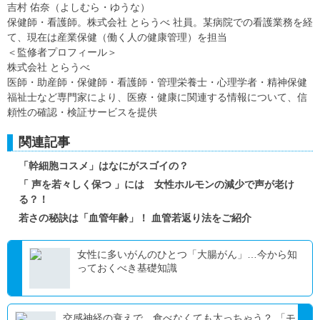
吉村 佑奈（よしむら・ゆうな）
保健師・看護師。株式会社 とらうべ 社員。某病院での看護業務を経
て、現在は産業保健（働く人の健康管理）を担当
＜監修者プロフィール＞
株式会社 とらうべ
医師・助産師・保健師・看護師・管理栄養士・心理学者・精神保健
福祉士など専門家により、医療・健康に関連する情報について、信
頼性の確認・検証サービスを提供
関連記事
「幹細胞コスメ」はなにがスゴイの？
「 声を若々しく保つ 」には 女性ホルモンの減少で声が老け
る？！
若さの秘訣は「血管年齢」！ 血管若返り法をご紹介
女性に多いがんのひとつ「大腸がん」…今から知
っておくべき基礎知識
交感神経の衰えで、食べなくても太っちゃう？ 「モ