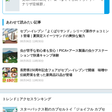
ナリザ症候群」
あわせて読みたい記事
セブン‐イレブン「よくばりサンド」シリーズ新作チョコミン
ト登場｜夏限定スイーツサンドの爽快な魅力
08月06日 11時30分
虫が苦手な初心者も安心！PICA×アース製薬の虫ケアステー
ションで快適キャンプ体験
08月05日 11時30分
長野県150周年記念フェアがセブン-イレブンで開催 味噌や
伝統野菜を使った新商品21品が登場
08月04日 11時30分
トレンド | アクセスランキング
スターバックス初のカプセルトイ「ジョイフル カプセ