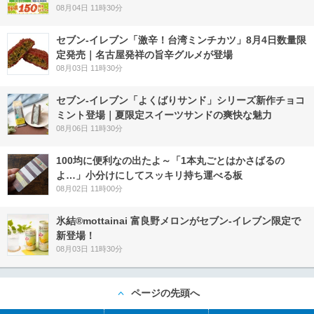
08月04日 11時30分
セブン-イレブン「激辛！台湾ミンチカツ」8月4日数量限
定発売｜名古屋発祥の旨辛グルメが登場
08月03日 11時30分
セブン‐イレブン「よくばりサンド」シリーズ新作チョコ
ミント登場｜夏限定スイーツサンドの爽快な魅力
08月06日 11時30分
100均に便利なの出たよ～「1本丸ごとはかさばるの
よ…」小分けにしてスッキリ持ち運べる板
08月02日 11時00分
氷結®mottainai 富良野メロンがセブン‐イレブン限定で
新登場！
08月03日 11時30分
ページの先頭へ