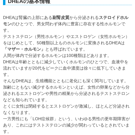
DHEAの基本情報
DHEAは腎臓の上部にある
副腎皮質
から分泌される
ステロイドホル
モン
のひとつで、男女問わず体内に豊富に存在する性ホルモンで
す。
テストステロン（男性ホルモン）やエストロゲン（女性ホルモン）
をはじめとして、50種類以上ものホルモンに変換されるDHEAは
「マザー・ホルモン」
とも呼ばれています。
人間が体内で分泌するホルモンは100種類ほどあります。
DHEAは年齢とともに減少していくホルモンのひとつで、血液中を
流れていますが20代をピークに血中濃度は徐々に低下していきま
す。
そんなDHEAは、生殖機能とともに老化にも深く関与しています。
加齢にともない減少するホルモンといえば、女性の卵巣などから分
泌されるエストロゲンや男性の精巣から分泌されるテストステロン
なども知られています。
とくに女性は閉経するとエストロゲンが激減し、ほとんど分泌され
なくなります。
一方男性にも「LOH症候群」という、いわゆる男性の更年期障害が
あり、これにはテストステロンの減少が関わっているとされていま
す。