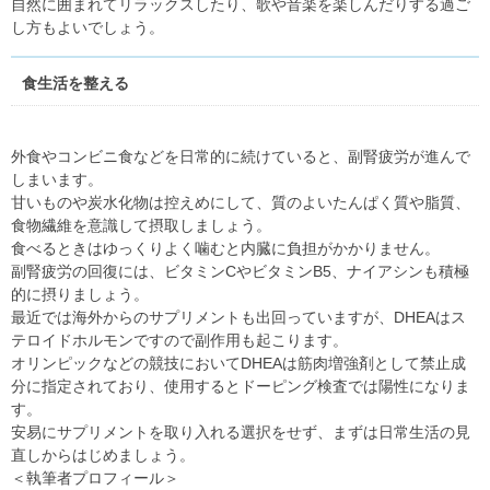
自然に囲まれてリラックスしたり、歌や音楽を楽しんだりする過ご
し方もよいでしょう。
食生活を整える
外食やコンビニ食などを日常的に続けていると、副腎疲労が進んで
しまいます。
甘いものや炭水化物は控えめにして、質のよいたんぱく質や脂質、
食物繊維を意識して摂取しましょう。
食べるときはゆっくりよく噛むと内臓に負担がかかりません。
副腎疲労の回復には、ビタミンCやビタミンB5、ナイアシンも積極
的に摂りましょう。
最近では海外からのサプリメントも出回っていますが、DHEAはス
テロイドホルモンですので副作用も起こります。
オリンピックなどの競技においてDHEAは筋肉増強剤として禁止成
分に指定されており、使用するとドーピング検査では陽性になりま
す。
安易にサプリメントを取り入れる選択をせず、まずは日常生活の見
直しからはじめましょう。
＜執筆者プロフィール＞