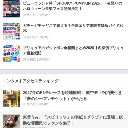
ピューロランド発「SPOOKY PUMPKIN 2026」一夜限りの
ハロウィーン音楽フェス開催決定！
07月31日 15時00分
ガチャガチャどこで買える？全国エリア別設置場所ガイド20
26
07月17日 13時00分
プリキュアのガシャポン全種類まとめ2026【名探偵プリキュ
ア最新9選】
07月16日 13時00分
エンタメ | アクセスランキング
2027年のF1全レースを現地観戦！ 航空券・宿泊費付き
「夢のシーズンチケット」が当たる
08月05日 17時48分
東雲うみ、「スピリッツ」の表紙＆グラビアに登場し妖
艶な雰囲気でファンを魅了！