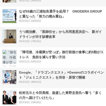
08月03日 18時00分
なぜ59歳の三浦知良選手を起用？ ONODERA GROUP
と重なった「努力の積み重ね」
08月05日 16時00分
うつ病治療、「医師任せ」から共同意思決定へ 新ガイ
ドラインが示す診療改革
08月03日 17時25分
「帰宅後、冷蔵庫が空っぽ」旅行前後の食事に約5割がス
トレス 負担を減らす賢い方法
08月01日 20時33分
Google、「ドラゴンクエスト」×Geminiのコラボイベン
ト「ジェミニクエスト」を渋谷・原宿で開催
08月03日 18時42分
松村北斗と今田美桜、急逝した東野圭吾氏へ誓う「多く
の方へ届けていけたら」
08月04日 14時00分