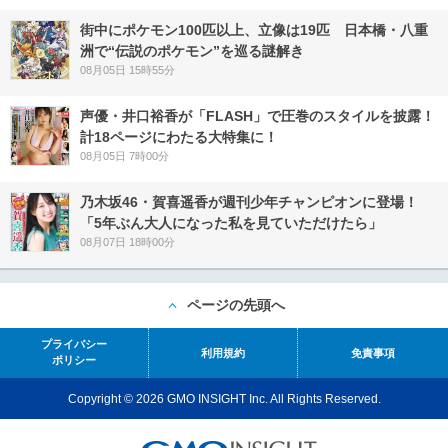
街中にポケモン100匹以上、立像は19匹 日本橋・八重
洲で“伝説のポケモン”を巡る謎解き
08月05日 15時55分
声優・井口裕香が「FLASH」で圧巻のスタイルを披露！
計18ページにわたる大特集に！
08月05日 7時00分
乃木坂46・賀喜遥香が週刊少年チャンピオンに登場！
「5年ぶん大人になった私を見ていただけたら」
08月07日 18時00分
ページの先頭へ
プライバシー
利用規約
免責事項
ポリシー
Copyright © 2026 GMO INSIGHT Inc. All Rights Reserved.