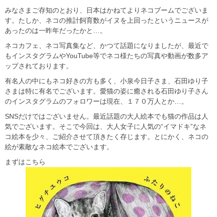
みなさまご存知のとおり、日本はかねてよりネコブームでございま
す。たしか、ネコの推計飼育数がイヌを上回ったというニュースが
あったのは一昨年だったかと…。
ネコカフェ、ネコ写真集など、かつて話題になりましたが、最近で
もインスタグラムやYouTube等でネコ様たちの写真や動画が数多ア
ップされております。
有名人の中にもネコ好きの方も多く、小泉今日子さま、石田ゆり子
さまは特に有名でございます。愛猫の姿に癒される石田ゆり子さん
のインスタグラムのフォロワーは現在、１７０万人とか…。
SNSだけではございません。最近話題の大人絵本でも猫の作品は人
気でございます。そこで今回は、大人女子に人気の“イマドキ”なネ
コ絵本を少々、ご紹介させて頂きたく存じます。とにかく、ネコの
絵が素敵なネコ絵本でございます。
まずはこちら