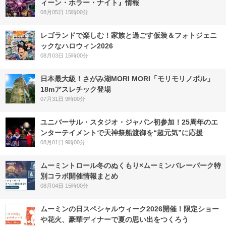
ィーン・ホラー・ナイト』情報
08月05日 15時00分
レゴランドで楽しむ！家族と過ごす仮装＆フォトジェニ
ックなハロウィン2026
08月03日 15時00分
日本最大級！さがみ湖MORI MORI「モリモリノボル」
18mアスレチック登場
07月31日 9時00分
ユニバーサル・スタジオ・ジャパン初参加！25周年のエ
ンターテイメントで天神祭船渡御を“超元気”に応援
08月01日 9時00分
ムーミントロール冬のぬくもり×ムーミンバレーパーク特
別コラボ開催情報まとめ
08月04日 15時00分
ムーミンの日スペシャルウィーク2026開催！限定ショー
や花火、豪華ディナーで夏の思い出をつくろう