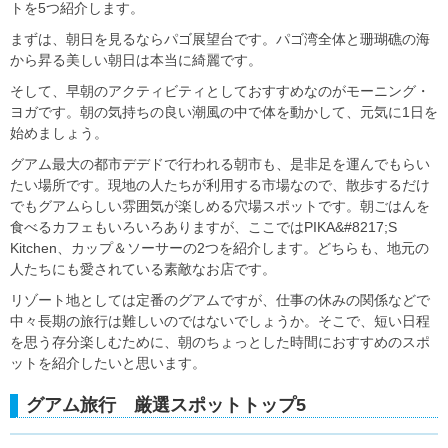
トを5つ紹介します。
まずは、朝日を見るならパゴ展望台です。パゴ湾全体と珊瑚礁の海
から昇る美しい朝日は本当に綺麗です。
そして、早朝のアクティビティとしておすすめなのがモーニング・
ヨガです。朝の気持ちの良い潮風の中で体を動かして、元気に1日を
始めましょう。
グアム最大の都市デデドで行われる朝市も、是非足を運んでもらい
たい場所です。現地の人たちが利用する市場なので、散歩するだけ
でもグアムらしい雰囲気が楽しめる穴場スポットです。朝ごはんを
食べるカフェもいろいろありますが、ここではPIKA&#8217;S
Kitchen、カップ＆ソーサーの2つを紹介します。どちらも、地元の
人たちにも愛されている素敵なお店です。
リゾート地としては定番のグアムですが、仕事の休みの関係などで
中々長期の旅行は難しいのではないでしょうか。そこで、短い日程
を思う存分楽しむために、朝のちょっとした時間におすすめのスポ
ットを紹介したいと思います。
グアム旅行 厳選スポットトップ5