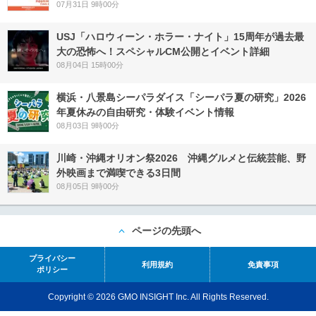
07月31日 9時00分
USJ「ハロウィーン・ホラー・ナイト」15周年が過去最
大の恐怖へ！スペシャルCM公開とイベント詳細
08月04日 15時00分
横浜・八景島シーパラダイス「シーパラ夏の研究」2026
年夏休みの自由研究・体験イベント情報
08月03日 9時00分
川崎・沖縄オリオン祭2026 沖縄グルメと伝統芸能、野
外映画まで満喫できる3日間
08月05日 9時00分
ページの先頭へ
プライバシー
利用規約
免責事項
ポリシー
Copyright © 2026 GMO INSIGHT Inc. All Rights Reserved.