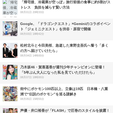
「帰宅後、冷蔵庫が空っぽ」旅行前後の食事に約5割がス
トレス 負担を減らす賢い方法
08月01日 20時33分
Google、「ドラゴンクエスト」×Geminiのコラボイベン
ト「ジェミニクエスト」を渋谷・原宿で開催
08月03日 18時42分
松村北斗と今田美桜、急逝した東野圭吾氏へ誓う「多く
の方へ届けていけたら」
08月04日 14時00分
乃木坂46・賀喜遥香が週刊少年チャンピオンに登場！
「5年ぶん大人になった私を見ていただけたら」
08月07日 18時00分
街中にポケモン100匹以上、立像は19匹 日本橋・八重
洲で“伝説のポケモン”を巡る謎解き
08月05日 15時55分
声優・井口裕香が「FLASH」で圧巻のスタイルを披露！