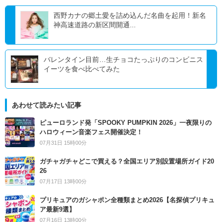
西野カナの郷土愛を詰め込んだ名曲を起用！新名
神高速道路の新区間開通...
バレンタイン目前…生チョコたっぷりのコンビニス
イーツを食べ比べてみた
あわせて読みたい記事
ピューロランド発「SPOOKY PUMPKIN 2026」一夜限りの
ハロウィーン音楽フェス開催決定！
07月31日 15時00分
ガチャガチャどこで買える？全国エリア別設置場所ガイド20
26
07月17日 13時00分
プリキュアのガシャポン全種類まとめ2026【名探偵プリキュ
ア最新9選】
07月16日 13時00分