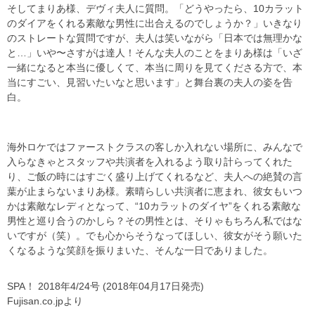
そしてまりあ様、デヴィ夫人に質問。「どうやったら、10カラット
のダイアをくれる素敵な男性に出合えるのでしょうか？」いきなり
のストレートな質問ですが、夫人は笑いながら「日本では無理かな
と…」いや〜さすがは達人！そんな夫人のことをまりあ様は「いざ
一緒になると本当に優しくて、本当に周りを見てくださる方で、本
当にすごい、見習いたいなと思います」と舞台裏の夫人の姿を告
白。
海外ロケではファーストクラスの客しか入れない場所に、みんなで
入らなきゃとスタッフや共演者を入れるよう取り計らってくれた
り、ご飯の時にはすごく盛り上げてくれるなど、夫人への絶賛の言
葉が止まらないまりあ様。素晴らしい共演者に恵まれ、彼女もいつ
かは素敵なレディとなって、“10カラットのダイヤ”をくれる素敵な
男性と巡り合うのかしら？その男性とは、そりゃもちろん私ではな
いですが（笑）。でも心からそうなってほしい、彼女がそう願いた
くなるような笑顔を振りまいた、そんな一日でありました。
SPA！ 2018年4/24号 (2018年04月17日発売)
Fujisan.co.jpより