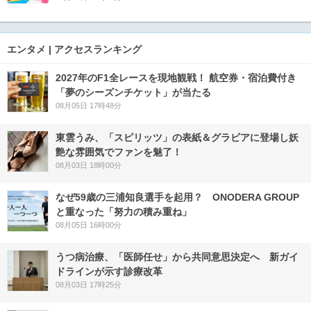
エンタメ | アクセスランキング
2027年のF1全レースを現地観戦！ 航空券・宿泊費付き
「夢のシーズンチケット」が当たる
08月05日 17時48分
東雲うみ、「スピリッツ」の表紙＆グラビアに登場し妖
艶な雰囲気でファンを魅了！
08月03日 18時00分
なぜ59歳の三浦知良選手を起用？ ONODERA GROUP
と重なった「努力の積み重ね」
08月05日 16時00分
うつ病治療、「医師任せ」から共同意思決定へ 新ガイ
ドラインが示す診療改革
08月03日 17時25分