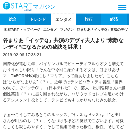
マガジン
総合
トレンド
旅行
経済
エンタメ
E START トップページ
エンタメ
マガジン
谷まりあ「イッテQ」共演のデヴ
谷まりあ「イッテQ」共演のデヴィ夫人より“素敵な
レディ”になるための秘訣を継承！
2019-02-06 17:38:21
国際化が進む近年、バイリンガルでビューティフルな才女も増えて
おりうれしい限り！そんな中今回ご紹介する才女は、谷まりあサ
マ！T=BORANの歌にも「マリア」って曲ありましたが、こちら
は“ひらがなまりあ”（？）。近年ではテレビバラエティ番組『世界
の果てまでイッテQ! 』（日本テレビ）で、芸人・出川哲郎さんの超
個性英語（？）に振り回されながら、ハリウッドセレブを追いかけ
るアシスタント役として、テレビでもすっかりおなじみの彼女。
まぁ〜こうしてみるとこのルックス、“ヤバいよヤバいよ！”と出川
さんが叫ぶのも（？）、うなづけるほどの笑顔でございます。可愛
らしくも親しみやすく、そして番組で培った根性、根性、そしてど