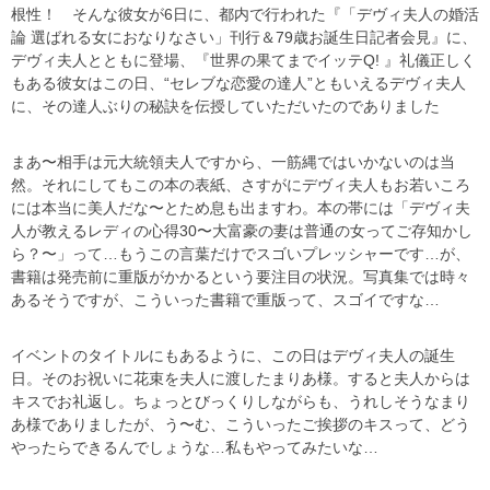
根性！ そんな彼女が6日に、都内で行われた『「デヴィ夫人の婚活
論 選ばれる女におなりなさい」刊行＆79歳お誕生日記者会見』に、
デヴィ夫人とともに登場、『世界の果てまでイッテQ! 』礼儀正しく
もある彼女はこの日、“セレブな恋愛の達人”ともいえるデヴィ夫人
に、その達人ぶりの秘訣を伝授していただいたのでありました
まあ〜相手は元大統領夫人ですから、一筋縄ではいかないのは当
然。それにしてもこの本の表紙、さすがにデヴィ夫人もお若いころ
には本当に美人だな〜とため息も出ますわ。本の帯には「デヴィ夫
人が教えるレディの心得30〜大富豪の妻は普通の女ってご存知かし
ら？〜」って…もうこの言葉だけでスゴいプレッシャーです…が、
書籍は発売前に重版がかかるという要注目の状況。写真集では時々
あるそうですが、こういった書籍で重版って、スゴイですな…
イベントのタイトルにもあるように、この日はデヴィ夫人の誕生
日。そのお祝いに花束を夫人に渡したまりあ様。すると夫人からは
キスでお礼返し。ちょっとびっくりしながらも、うれしそうなまり
あ様でありましたが、う〜む、こういったご挨拶のキスって、どう
やったらできるんでしょうな…私もやってみたいな…