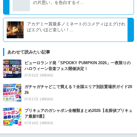
の片思い」を告白するイ...
アカデミー賞最多ノミネートのコメディはエグけれ
ばエグいほど楽しい！...
あわせて読みたい記事
ピューロランド発「SPOOKY PUMPKIN 2026」一夜限りの
ハロウィーン音楽フェス開催決定！
07月31日 15時00分
ガチャガチャどこで買える？全国エリア別設置場所ガイド20
26
07月17日 13時00分
プリキュアのガシャポン全種類まとめ2026【名探偵プリキュ
ア最新9選】
07月16日 13時00分