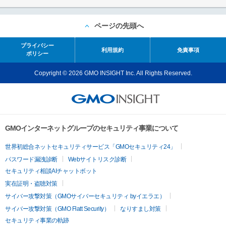
ページの先頭へ
プライバシー
利用規約
免責事項
ポリシー
Copyright © 2026 GMO INSIGHT Inc. All Rights Reserved.
GMOインターネットグループのセキュリティ事業について
世界初総合ネットセキュリティサービス「GMOセキュリティ24」
パスワード漏洩診断
Webサイトリスク診断
セキュリティ相談AIチャットボット
実在証明・盗聴対策
サイバー攻撃対策（GMOサイバーセキュリティ byイエラエ）
サイバー攻撃対策（GMO Flatt Security）
なりすまし対策
セキュリティ事業の軌跡