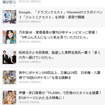
08月01日 20時33分
Google、「ドラゴンクエスト」×Geminiのコラボイベン
ト「ジェミニクエスト」を渋谷・原宿で開催
08月03日 18時42分
乃木坂46・賀喜遥香が週刊少年チャンピオンに登場！
「5年ぶん大人になった私を見ていただけたら」
08月07日 18時00分
松村北斗と今田美桜、急逝した東野圭吾氏へ誓う「多く
の方へ届けていけたら」
08月04日 14時00分
街中にポケモン100匹以上、立像は19匹 日本橋・八重
洲で“伝説のポケモン”を巡る謎解き
08月05日 15時55分
声優・井口裕香が「FLASH」で圧巻のスタイルを披露！
計18ページにわたる大特集に！
08月05日 7時00分