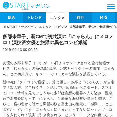
マガジン
総合
トレンド
旅行
経済
エンタメ
E START トップページ
エンタメ
マガジン
多部未華子、新CMで初共演の「
多部未華子、新CMで初共演の「にゃらん」にメロメ
ロ！演技派女優と旅猫の異色コンビ爆誕
2019-02-13 00:00:22
女優の多部未華子（30）が、15日よりオンエアされる旅行情報サー
ビス「じゃらん」の新CMに出演。公式キャラクターの旅猫「にゃら
ん」との初共演で、キュートでコミカルな演技を披露している。
新CMは『クチコミで宿探し』篇と題し、多部と「にゃらん」が自宅
で「次の旅、どこ行く？」と話している場面からスタート。スマホ
で口コミ情報を見ているうちに多部は妄想の世界へ入り込み、温泉
宿で浴衣姿になって「にゃらん」と豪華な海鮮丼や温泉を満喫。さ
らに、宿の窓から眺める満開の桜と富士山の絶景に「感動…」とこ
ぼすが、すかさず「にゃらん」に「まだ行ってないにゃ」とツッコ
ミを入れられて現実に引き戻される…というユニークな内容になっ