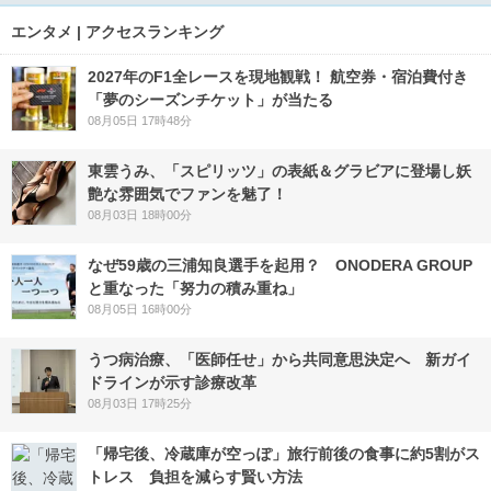
エンタメ | アクセスランキング
2027年のF1全レースを現地観戦！ 航空券・宿泊費付き
「夢のシーズンチケット」が当たる
08月05日 17時48分
東雲うみ、「スピリッツ」の表紙＆グラビアに登場し妖
艶な雰囲気でファンを魅了！
08月03日 18時00分
なぜ59歳の三浦知良選手を起用？ ONODERA GROUP
と重なった「努力の積み重ね」
08月05日 16時00分
うつ病治療、「医師任せ」から共同意思決定へ 新ガイ
ドラインが示す診療改革
08月03日 17時25分
「帰宅後、冷蔵庫が空っぽ」旅行前後の食事に約5割がス
トレス 負担を減らす賢い方法