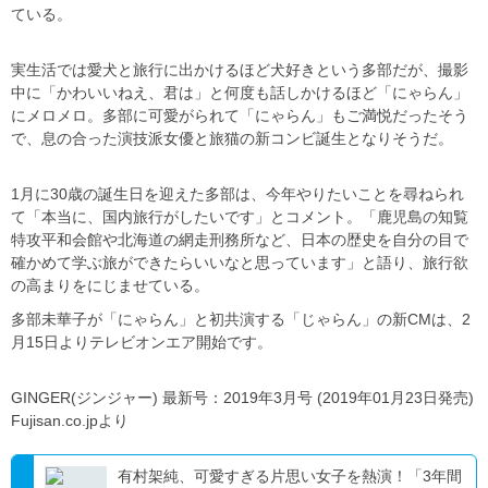
ている。
実生活では愛犬と旅行に出かけるほど犬好きという多部だが、撮影
中に「かわいいねえ、君は」と何度も話しかけるほど「にゃらん」
にメロメロ。多部に可愛がられて「にゃらん」もご満悦だったそう
で、息の合った演技派女優と旅猫の新コンビ誕生となりそうだ。
1月に30歳の誕生日を迎えた多部は、今年やりたいことを尋ねられ
て「本当に、国内旅行がしたいです」とコメント。「鹿児島の知覧
特攻平和会館や北海道の網走刑務所など、日本の歴史を自分の目で
確かめて学ぶ旅ができたらいいなと思っています」と語り、旅行欲
の高まりをにじませている。
多部未華子が「にゃらん」と初共演する「じゃらん」の新CMは、2
月15日よりテレビオンエア開始です。
GINGER(ジンジャー) 最新号：2019年3月号 (2019年01月23日発売)
Fujisan.co.jpより
有村架純、可愛すぎる片思い女子を熱演！「3年間