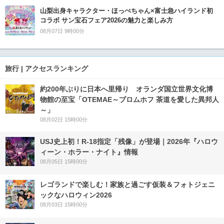
山梨出身キャラクター・ほっぺちゃん×富士急ハイランド初
コラボ サン宝石フェア2026の魅力と楽しみ方
08月07日 9時00分
旅行 | アクセスランキング
約200年ぶりに日本へ里帰り オランダ国立世界文化博
物館の至宝「OTEMAE～ブロムホフ 茶道を愛した異邦人
～」
08月02日 15時00分
USJ史上初！R-18指定「残像」が登場｜2026年『ハロウ
ィーン・ホラー・ナイト』情報
08月05日 15時00分
レゴランドで楽しむ！家族と過ごす仮装＆フォトジェニ
ックなハロウィン2026
08月03日 15時00分