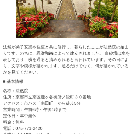
法然が弟子安楽や住蓮と共に修行し、暮らしたここが法然院の始ま
りです。のちに、忍澂和尚によって建立されました。 白砂壇は水を
表しており、横を通ると清められると言われています。その日によ
り、文字や模様が描かれます。通るだけでなく、何が描かれている
かを見てください。
■ 基本情報
名称：法然院
住所：京都市左京区鹿ヶ谷御所ノ段町３０番地
アクセス：市バス「南田町」から徒歩5分
営業時間：午前6時～午後4時まで
定休日：年中無休
料金：無料
電話：075-771-2420