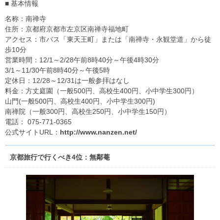
■ 基本情報
名称：南禅寺
住所：京都府京都市左京区南禅寺福地町
アクセス：市バス「東天王町」または「南禅寺・永観堂道」から徒
歩10分
営業時間：12/1～2/28午前8時40分～午後4時30分
3/1～11/30午前8時40分～午後5時
定休日：12/28～12/31は一般参拝はなし
料金：方丈庭園（一般500円、高校生400円、小中学生300円）
山門(一般500円、高校生400円、小中学生300円)
南禅院（一般300円、高校生250円、小中学生150円）
電話： 075-771-0365
公式サイトURL：
http://www.nanzen.net/
京都旅行で行くべき4位：無鄰菴