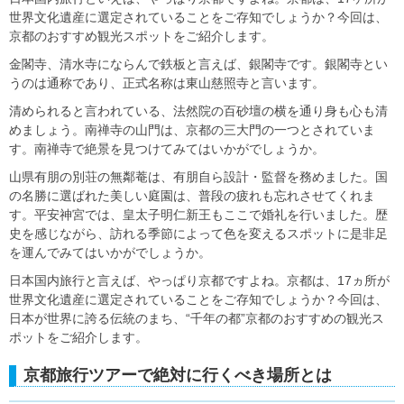
世界文化遺産に選定されていることをご存知でしょうか？今回は、
京都のおすすめ観光スポットをご紹介します。
金閣寺、清水寺にならんで鉄板と言えば、銀閣寺です。銀閣寺とい
うのは通称であり、正式名称は東山慈照寺と言います。
清められると言われている、法然院の百砂壇の横を通り身も心も清
めましょう。南禅寺の山門は、京都の三大門の一つとされていま
す。南禅寺で絶景を見つけてみてはいかがでしょうか。
山県有朋の別荘の無鄰菴は、有朋自ら設計・監督を務めました。国
の名勝に選ばれた美しい庭園は、普段の疲れも忘れさせてくれま
す。平安神宮では、皇太子明仁新王もここで婚礼を行いました。歴
史を感じながら、訪れる季節によって色を変えるスポットに是非足
を運んでみてはいかがでしょうか。
日本国内旅行と言えば、やっぱり京都ですよね。京都は、17ヵ所が
世界文化遺産に選定されていることをご存知でしょうか？今回は、
日本が世界に誇る伝統のまち、“千年の都”京都のおすすめの観光ス
ポットをご紹介します。
京都旅行ツアーで絶対に行くべき場所とは