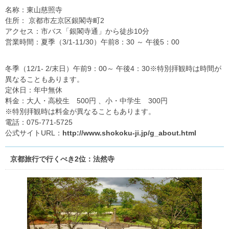
名称：東山慈照寺
住所： 京都市左京区銀閣寺町2
アクセス：市バス「銀閣寺通」から徒歩10分
営業時間：夏季（3/1-11/30）午前8：30 ～ 午後5：00
冬季（12/1- 2/末日）午前9：00～ 午後4：30※特別拝観時は時間が
異なることもあります。
定休日：年中無休
料金：大人・高校生 500円 、小・中学生 300円
※特別拝観時は料金が異なることもあります。
電話：075-771-5725
公式サイトURL：
http://www.shokoku-ji.jp/g_about.html
京都旅行で行くべき2位：法然寺