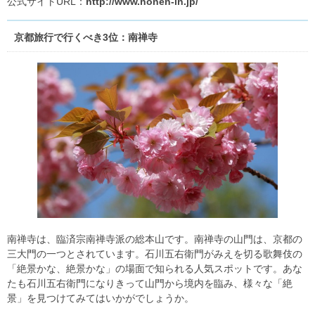
公式サイトURL：
http://www.honen-in.jp/
京都旅行で行くべき3位：南禅寺
南禅寺は、臨済宗南禅寺派の総本山です。南禅寺の山門は、京都の
三大門の一つとされています。石川五右衛門がみえを切る歌舞伎の
「絶景かな、絶景かな」の場面で知られる人気スポットです。あな
たも石川五右衛門になりきって山門から境内を臨み、様々な「絶
景」を見つけてみてはいかがでしょうか。