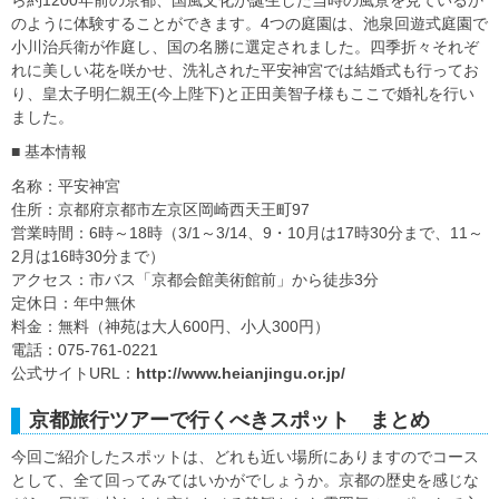
のように体験することができます。4つの庭園は、池泉回遊式庭園で
小川治兵衛が作庭し、国の名勝に選定されました。四季折々それぞ
れに美しい花を咲かせ、洗礼された平安神宮では結婚式も行ってお
り、皇太子明仁親王(今上陛下)と正田美智子様もここで婚礼を行い
ました。
■ 基本情報
名称：平安神宮
住所：京都府京都市左京区岡崎西天王町97
営業時間：6時～18時（3/1～3/14、9・10月は17時30分まで、11～
2月は16時30分まで）
アクセス：市バス「京都会館美術館前」から徒歩3分
定休日：年中無休
料金：無料（神苑は大人600円、小人300円）
電話：075-761-0221
公式サイトURL：
http://www.heianjingu.or.jp/
京都旅行ツアーで行くべきスポット まとめ
今回ご紹介したスポットは、どれも近い場所にありますのでコース
として、全て回ってみてはいかがでしょうか。京都の歴史を感じな