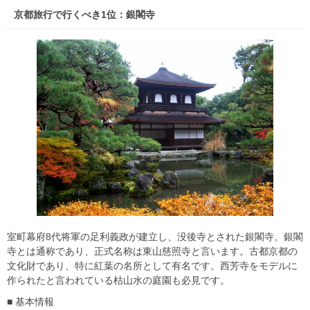
京都旅行で行くべき1位：銀閣寺
室町幕府8代将軍の足利義政が建立し、没後寺とされた銀閣寺。銀閣
寺とは通称であり、正式名称は東山慈照寺と言います。古都京都の
文化財であり、特に紅葉の名所として有名です。西芳寺をモデルに
作られたと言われている枯山水の庭園も必見です。
■ 基本情報