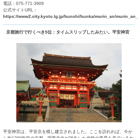
電話：075-771-3909
公式サイトURL：
https://www2.city.kyoto.lg.jp/bunshi/bunka/murin_an/murin_an_
京都旅行で行くべき5位：タイムスリップしたみたい。平安神宮
平安神宮は、平安京を模し建立されました。ここを訪れれば、今か
ら約1200年前の京都、国風文化が誕生した当時の風景を見ているか