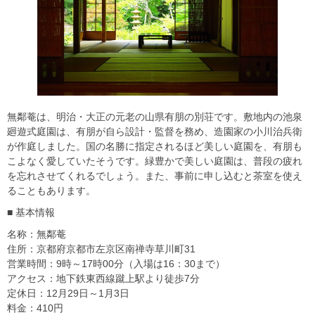
無鄰菴は、明治・大正の元老の山県有朋の別荘です。敷地内の池泉
廻遊式庭園は、有朋が自ら設計・監督を務め、造園家の小川治兵衛
が作庭しました。国の名勝に指定されるほど美しい庭園を、有朋も
こよなく愛していたそうです。緑豊かで美しい庭園は、普段の疲れ
を忘れさせてくれるでしょう。また、事前に申し込むと茶室を使え
ることもあります。
■ 基本情報
名称：無鄰菴
住所：京都府京都市左京区南禅寺草川町31
営業時間：9時～17時00分（入場は16：30まで）
アクセス：地下鉄東西線蹴上駅より徒歩7分
定休日：12月29日～1月3日
料金：410円