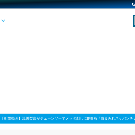
>
【衝撃動画】浅川梨奈がチェーンソーでメッタ刺しに‼/映画『血まみれスケバンチ