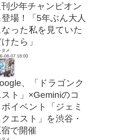
週刊少年チャンピオン
に登場！「5年ぶん大人
になった私を見ていた
だけたら」
ンタメ
6-08-07 18:00
oogle、「ドラゴンク
スト」×Geminiのコ
ラボイベント「ジェミ
ニクエスト」を渋谷・
原宿で開催
ンタメ