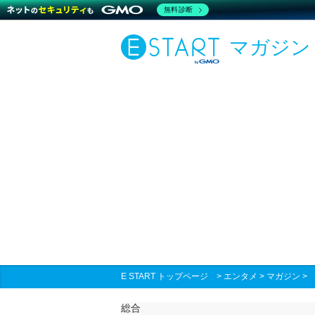
無料診断
マガジン
E START トップページ
>
エンタメ
>
マガジン
総合