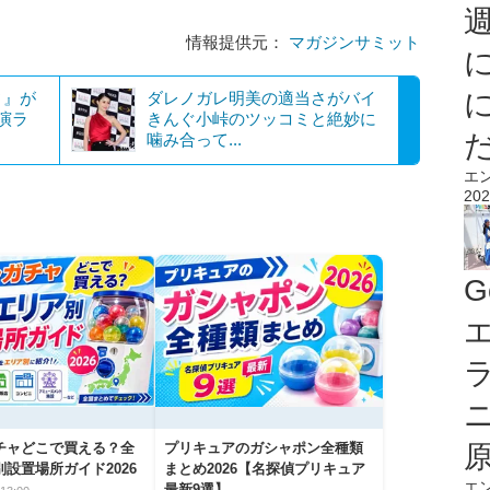
情報提供元：
マガジンサミット
ィ』が
ダレノガレ明美の適当さがバイ
演ラ
きんぐ小峠のツッコミと絶妙に
噛み合って...
エ
202
G
エ
チャどこで買える？全
プリキュアのガシャポン全種類
設置場所ガイド2026
まとめ2026【名探偵プリキュア
エ
最新9選】