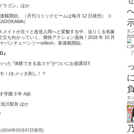
ドラゴン」ほか
て連載開始。（月刊コミックビームは毎月 12 日発売） コ
DOKAWA）
エ
スメイトが次々と改造人間へと変貌する中、迫りくる有象
202
ち向かっていく、痛快アクション漫画！2018 年 10 月
ケバンチェーンソーreflesh」新連載開始。
D』
わった ”体験できる血スケ”がついにお披露目‼
モ！)をメッタ刺し！？
す学園 3 年 A組
エ
202
浅川梨奈 ほか
/
2016年03月07日発売)