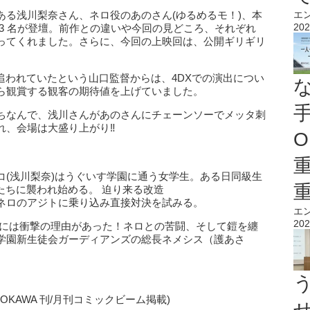
ある浅川梨奈さん、ネロ役のあのさん(ゆるめるモ！)、本
エ
202
3 名が登壇。前作との違いや今回の見どころ、それぞれ
ってくれました。さらに、今回の上映回は、公開ギリギリ
追われていたという山口監督からは、4DXでの演出につい
ら観賞する観客の期待値を上げていました。
ちなんで、浅川さんがあのさんにチェーンソーでメッタ刺
れ、会場は大盛り上がり‼
O
コ(浅川梨奈)はうぐいす学園に通う女学生。ある日同級生
体たちに襲われ始める。 迫り来る改造
ネロのアジトに乗り込み直接対決を試みる。
エ
202
れには衝撃の理由があった！ネロとの苦闘、そして鎧を纏
学園新生徒会ガーディアンズの総長ネメシス（護あさ
KAWA 刊/月刊コミックビーム掲載)