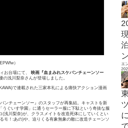
2
9MEPWfw）
エ
202
ティお台場にて、
映画『血まみれスケバンチェーンソー
優の浅川梨奈さんが登場しました。
OKAWA)で連載された三家本礼による痛快アクション漫画
スケバンチェーンソー』のスタッフが再集結。キャストを新
「うぐいす学園」に通うセーラー服に下駄という奇抜な服
コ(浅川梨奈)が、クラスメイトを改造死体にしていくとい
るモ！:あの)や、迫りくる有象無象の敵に改造チェーンソ
。