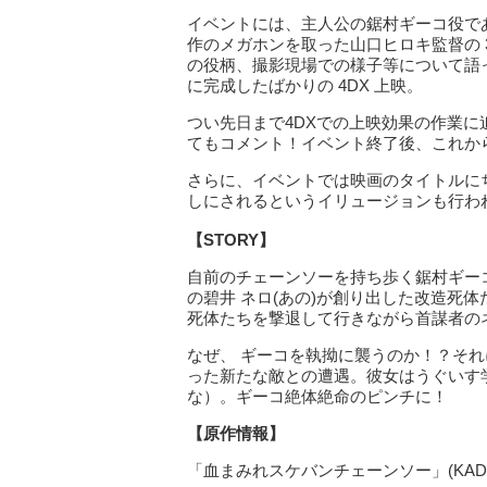
イベントには、主人公の鋸村ギーコ役で
作のメガホンを取った山口ヒロキ監督の 
の役柄、撮影現場での様子等について語
に完成したばかりの 4DX 上映。
つい先日まで4DXでの上映効果の作業に
てもコメント！イベント終了後、これか
さらに、イベントでは映画のタイトルに
しにされるというイリュージョンも行わ
【STORY】
自前のチェーンソーを持ち歩く鋸村ギー
の碧井 ネロ(あの)が創り出した改造死
死体たちを撃退して行きながら首謀者の
なぜ、 ギーコを執拗に襲うのか！？そ
った新たな敵との遭遇。彼女はうぐいす
な）。ギーコ絶体絶命のピンチに！
【原作情報】
「血まみれスケバンチェーンソー」(KADO