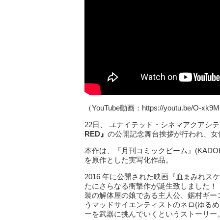
（YouTube動画：https://youtu.be/O-xk
22日、 ユナイテッド・シネマアクアシ
RED』
の公開記念舞台挨拶が行われ、女
本作は、『月刊コミックビーム』(KAD
を原作とした実写化作品。
2016 年に公開された映画『血まみれ
たにさらなる衝撃作が誕生致しました！
装の解体屋の娘である主人公、鋸村ギー
うマッドサイエンティストのネロ(ゆるめ
ーを武器に挑んでいくというストーリー