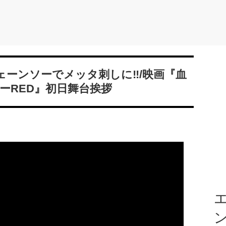
ェーンソーでメッタ刺しに‼/映画『血
ーRED』初日舞台挨拶
エ