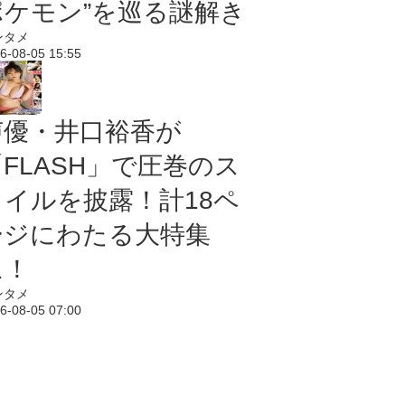
ポケモン”を巡る謎解き
ンタメ
6-08-05 15:55
声優・井口裕香が
「FLASH」で圧巻のス
タイルを披露！計18ペ
ージにわたる大特集
に！
ンタメ
6-08-05 07:00