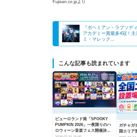
Fujisan.co.jpより
『ボヘミアン・ラプソデ
アカデミー賞最多4冠！主
ミ・マレック...
こんな記事も読まれています
ピューロランド発「SPOOKY
PUMPKIN 2026」一夜限りのハ
ガチャガ
ロウィーン音楽フェス開催決
国エリア別
定！
2026-07-31 15:00