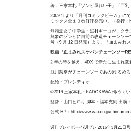
著：三家本札「ゾンビ屋れい子」「巨乳
2009 年より「月刊コミックビーム」に
ミックス全１３巻好評発売中。（発行：KA
無頼派女子中学生・鋸村ギーコが、クラ
無象のゾンビに自前の改造チェーンソーで立
号（9 月 12 日発売）より、「血まみれス
映画『血まみれスケバンチェーンソーRE
2 年の時を越え、4DX で新たに生まれ変
浅川梨奈がチェーンソーであの(ゆるめる
配給：プレシディオ
©2019 三家本礼・KADOKAWA 刊/うぐい
監督：山口ヒロキ 脚本：福本充則 出演：
公式 HP：http://www.vap.co.jp/chimamire
週刊プレイボーイ/週プレ 2016年3月21日号 (