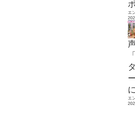
エ
202
エ
202