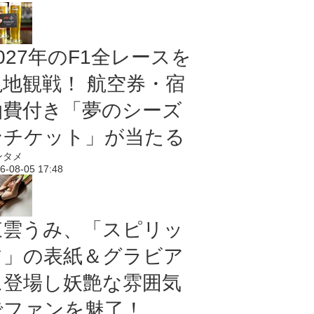
027年のF1全レースを
現地観戦！ 航空券・宿
泊費付き「夢のシーズ
ンチケット」が当たる
ンタメ
6-08-05 17:48
東雲うみ、「スピリッ
ツ」の表紙＆グラビア
に登場し妖艶な雰囲気
でファンを魅了！