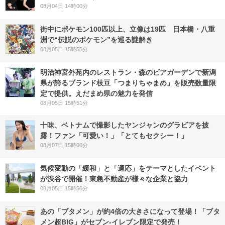
08月04日 14時00分
街中にポケモン100匹以上、立像は19匹 日本橋・八重
洲で“伝説のポケモン”を巡る謎解き
08月05日 15時55分
明治神宮外苑内のレストラン・森のビアガーデンで新潟
県が誇るブランド枝豆「つまりちゃまめ」を販売数量限
定で提供。えだまめ県の魅力を発信
08月05日 15時51分
十味、ベトナムで撮影したヤンジャンのグラビアを披
露！ファン「可愛い！」「とてもセクシー！」
08月07日 15時00分
気候変動の「緩和」と「適応」をテーマとしたイベント
が渋谷で開催！東急不動産が様々な企業と協力
08月05日 15時56分
あの「ブタメン」が約4倍の大きさになって登場！「ブタ
メン超BIG」がセブン‐イレブン限定で発売！