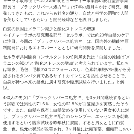
ャーラボ取締役でヘルス&amp;ビューティー事業部の菱谷圭吾事業
部長は「ブラックリバース処方™ 」は7年の歳月をかけて研究、開
発してきたもの。これからも社名の通り、自然と科学の調和で人間
を美しくしていきたい」と開発経緯などを説明しました。
白髪の原因はメラニン減少と酸化ストレスの増加
ネイチャーラボの研究開発部門「セルラボ」では約20年白髪のケア
に注目。今回の「ブラックリバース処方™」は、国内外の機能性原
料開発におけるエキスパートとともに研究開発を展開しました。
セルラボ共同開発コンサルタントの竹岡篤史氏は「白髪の原因は“メ
ラニンの減少”と“酸化ストレスの増加”と考えられています。私たち
は頭皮、毛包、毛根の3つにフォーカスし、色素幹細胞や細胞から分
泌されるタンパク質であるサイトカインなどを活性させることで、
自身が持つ本来の髪色に戻す研究や臨床試験を行いました」と解
説。
480人の男女に「ブラックリバース処方™」を3ヶ月間継続するとい
う試験では男性の71.6％、女性の62.8％が白髪減少を実感したそう
です。また、白髪を保有し白髪染めを使用していない男女40人に対
し、ブラックリバース処方™配合のシャンプー、エッセンスを朝晩
使用するという臨床試験を昨年秋に展開。すると男女ともに白髪
量、色、根元の状態が改善され、3ヶ月後には頭頂部、側頭部におい