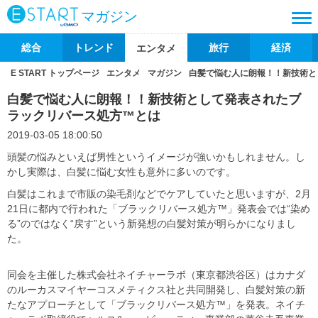
マガジン
総合
トレンド
旅行
経済
エンタメ
E START トップページ
エンタメ
マガジン
白髪で悩む人に朗報！！新技術と
白髪で悩む人に朗報！！新技術として発表されたブ
ラックリバース処方™とは
2019-03-05 18:00:50
頭髪の悩みといえば男性というイメージが強いかもしれません。し
かし実際は、白髪に悩む女性も意外に多いのです。
白髪はこれまで市販の染毛剤などでケアしていたと思いますが、2月
21日に都内で行われた「ブラックリバース処方™」発表会では“染め
る”のではなく“戻す”という新発想の白髪対策が明らかになりまし
た。
同会を主催した株式会社ネイチャーラボ（東京都渋谷区）はカナダ
のルーカスマイヤーコスメティクス社と共同開発し、白髪対策の新
たなアプローチとして「ブラックリバース処方™」を発表。ネイチ