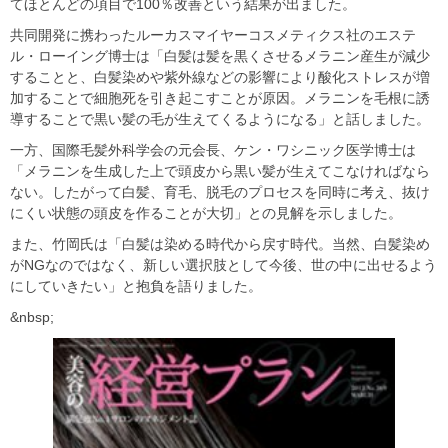
てほとんどの項目で100％改善という結果が出ました。
共同開発に携わったルーカスマイヤーコスメティクス社のエステ
ル・ローイング博士は「白髪は髪を黒くさせるメラニン産生が減少
することと、白髪染めや紫外線などの影響により酸化ストレスが増
加することで細胞死を引き起こすことが原因。メラニンを毛根に誘
導することで黒い髪の毛が生えてくるようになる」と話しました。
一方、国際毛髪外科学会の元会長、ケン・ワシニック医学博士は
「メラニンを生成した上で頭皮から黒い髪が生えてこなければなら
ない。したがって白髪、育毛、脱毛のプロセスを同時に考え、抜け
にくい状態の頭皮を作ることが大切」との見解を示しました。
また、竹岡氏は「白髪は染める時代から戻す時代。当然、白髪染め
がNGなのではなく、新しい選択肢として今後、世の中に出せるよう
にしていきたい」と抱負を語りました。
&nbsp;