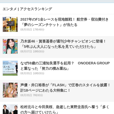
エンタメ | アクセスランキング
2027年のF1全レースを現地観戦！ 航空券・宿泊費付き
「夢のシーズンチケット」が当たる
08月05日 17時48分
乃木坂46・賀喜遥香が週刊少年チャンピオンに登場！
「5年ぶん大人になった私を見ていただけたら」
08月07日 18時00分
なぜ59歳の三浦知良選手を起用？ ONODERA GROUP
と重なった「努力の積み重ね」
08月05日 16時00分
声優・井口裕香が「FLASH」で圧巻のスタイルを披露！
計18ページにわたる大特集に！
08月05日 7時00分
松村北斗と今田美桜、急逝した東野圭吾氏へ誓う「多く
の方へ届けていけたら」