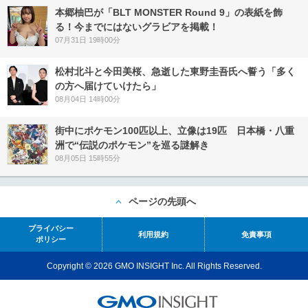
本郷柚巴が「BLT MONSTER Round 9」の表紙を飾
る！今までにはないグラビアを掲載！
07月31日 19時00分
松村北斗と今田美桜、急逝した東野圭吾氏へ誓う「多く
の方へ届けていけたら」
08月04日 14時00分
街中にポケモン100匹以上、立像は19匹 日本橋・八重
洲で“伝説のポケモン”を巡る謎解き
08月05日 15時55分
ページの先頭へ
プライバシー
利用規約
免責事項
ポリシー
Copyright © 2026 GMO INSIGHT Inc. All Rights Reserved.