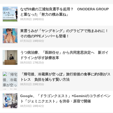
なぜ59歳の三浦知良選手を起用？ ONODERA GROUP
と重なった「努力の積み重ね」
08月05日 16時00分
東雲うみが「ヤングキング」のグラビアで泡まみれに！
その他のPPEメンバーも登場！
07月31日 19時00分
うつ病治療、「医師任せ」から共同意思決定へ 新ガイ
ドラインが示す診療改革
08月03日 17時25分
「帰宅後、冷蔵庫が空っぽ」旅行前後の食事に約5割がス
トレス 負担を減らす賢い方法
08月01日 20時33分
Google、「ドラゴンクエスト」×Geminiのコラボイベン
ト「ジェミニクエスト」を渋谷・原宿で開催
08月03日 18時42分