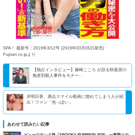
SPA！ 最新号：2019年3/12号 (2019年03月05日発売)
Fujisan.co.jpより
【独占インタビュー】篠崎こころ が語る秋葉原の
無差別殺人事件をモチー...
岸明日香、満点スマイル動画に惚れてしまう人が続
出！ファン「色っぽい」
あわせて読みたい記事
ピューロランド発「SPOOKY PUMPKIN 2026」一夜限りの