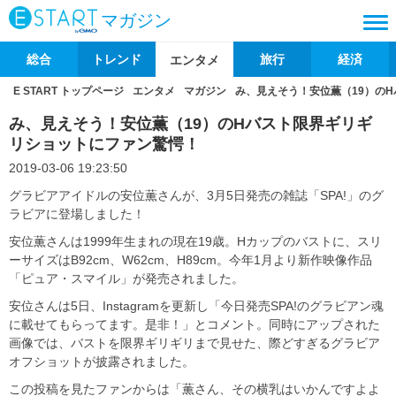
マガジン
総合
トレンド
旅行
経済
エンタメ
E START トップページ
エンタメ
マガジン
み、見えそう！安位薫（19）の
み、見えそう！安位薫（19）のHバスト限界ギリギ
リショットにファン驚愕！
2019-03-06 19:23:50
グラビアアイドルの安位薫さんが、3月5日発売の雑誌「SPA!」のグ
ラビアに登場しました！
安位薫さんは1999年生まれの現在19歳。Hカップのバストに、スリ
ーサイズはB92cm、W62cm、H89cm。今年1月より新作映像作品
「ピュア・スマイル」が発売されました。
安位さんは5日、Instagramを更新し「今日発売SPA!のグラビアン魂
に載せてもらってます。是非！」とコメント。同時にアップされた
画像では、バストを限界ギリギリまで見せた、際どすぎるグラビア
オフショットが披露されました。
この投稿を見たファンからは「薫さん、その横乳はいかんですよよ