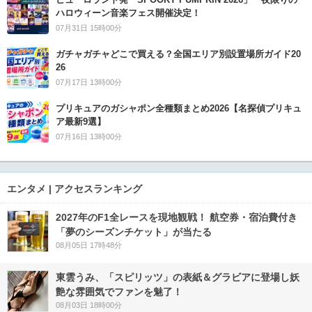
ハロウィーン音楽フェス開催決定！
07月31日 15時00分
ガチャガチャどこで買える？全国エリア別設置場所ガイド20
26
07月17日 13時00分
プリキュアのガシャポン全種類まとめ2026【名探偵プリキュ
ア最新9選】
07月16日 13時00分
エンタメ | アクセスランキング
2027年のF1全レースを現地観戦！ 航空券・宿泊費付き
「夢のシーズンチケット」が当たる
08月05日 17時48分
東雲うみ、「スピリッツ」の表紙＆グラビアに登場し妖
艶な雰囲気でファンを魅了！
08月03日 18時00分