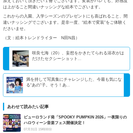
加えておいて頂きたい１冊でございます。変装がバレても、好感度
は上がること間違いナッシングな絵本でございます。
これからの入園、入学シーズンのプレゼントにも喜ばれること、間
違いナッシングでございます。是非一度、“絵本で変装”をご体験く
ださいませ。
（文：絵本トレンドライター N田N昌）
咲良七海（20）、妄想をかきたてられる浴衣がは
だけたセクシーショット...
満を持して写真集にチャレンジした、今最も気にな
る“あの”子。そう！あ...
あわせて読みたい記事
ピューロランド発「SPOOKY PUMPKIN 2026」一夜限りの
ハロウィーン音楽フェス開催決定！
07月31日 15時00分