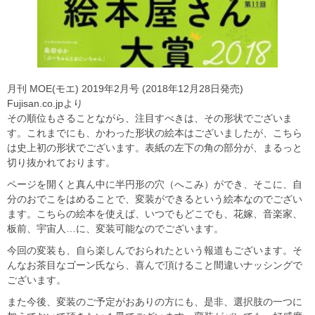
月刊 MOE(モエ) 2019年2月号 (2018年12月28日発売)
Fujisan.co.jpより
その順位もさることながら、注目すべきは、その形状でございま
す。これまでにも、かわった形状の絵本はございましたが、こちら
は史上初の形状でございます。表紙の左下の角の部分が、まるっと
切り抜かれております。
ページを開くと真ん中に半円形の穴（へこみ）ができ、そこに、自
分のおでこをはめることで、変装ができるという絵本なのでござい
ます。こちらの絵本を使えば、いつでもどこでも、花嫁、音楽家、
板前、宇宙人…に、変装可能なのでございます。
今回の変装も、自ら楽しんでおられたという報道もございます。そ
んなお茶目なゴーン氏なら、喜んで頂けること間違いナッシングで
ございます。
また今後、変装のご予定がおありの方にも、是非、選択肢の一つに