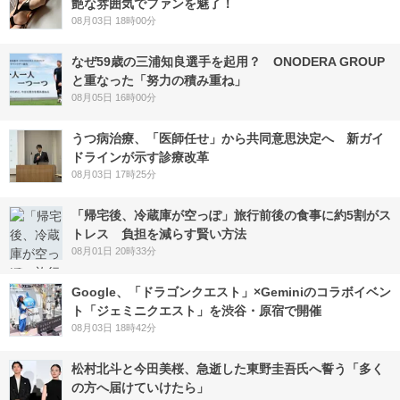
艶な雰囲気でファンを魅了！
08月03日 18時00分
なぜ59歳の三浦知良選手を起用？ ONODERA GROUP
と重なった「努力の積み重ね」
08月05日 16時00分
うつ病治療、「医師任せ」から共同意思決定へ 新ガイ
ドラインが示す診療改革
08月03日 17時25分
「帰宅後、冷蔵庫が空っぽ」旅行前後の食事に約5割がス
トレス 負担を減らす賢い方法
08月01日 20時33分
Google、「ドラゴンクエスト」×Geminiのコラボイベン
ト「ジェミニクエスト」を渋谷・原宿で開催
08月03日 18時42分
松村北斗と今田美桜、急逝した東野圭吾氏へ誓う「多く
の方へ届けていけたら」