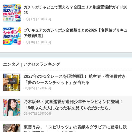
ガチャガチャどこで買える？全国エリア別設置場所ガイド20
26
07月17日 13時00分
プリキュアのガシャポン全種類まとめ2026【名探偵プリキュ
ア最新9選】
07月16日 13時00分
エンタメ | アクセスランキング
2027年のF1全レースを現地観戦！ 航空券・宿泊費付き
「夢のシーズンチケット」が当たる
08月05日 17時48分
乃木坂46・賀喜遥香が週刊少年チャンピオンに登場！
「5年ぶん大人になった私を見ていただけたら」
08月07日 18時00分
東雲うみ、「スピリッツ」の表紙＆グラビアに登場し妖