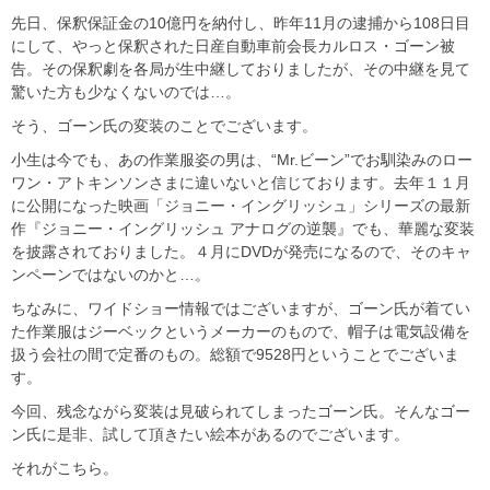
先日、保釈保証金の10億円を納付し、昨年11月の逮捕から108日目
にして、やっと保釈された日産自動車前会長カルロス・ゴーン被
告。その保釈劇を各局が生中継しておりましたが、その中継を見て
驚いた方も少なくないのでは…。
そう、ゴーン氏の変装のことでございます。
小生は今でも、あの作業服姿の男は、“Mr.ビーン”でお馴染みのロー
ワン・アトキンソンさまに違いないと信じております。去年１１月
に公開になった映画「ジョニー・イングリッシュ」シリーズの最新
作『ジョニー・イングリッシュ アナログの逆襲』でも、華麗な変装
を披露されておりました。４月にDVDが発売になるので、そのキャ
ンペーンではないのかと…。
ちなみに、ワイドショー情報ではございますが、ゴーン氏が着てい
た作業服はジーベックというメーカーのもので、帽子は電気設備を
扱う会社の間で定番のもの。総額で9528円ということでございま
す。
今回、残念ながら変装は見破られてしまったゴーン氏。そんなゴー
ン氏に是非、試して頂きたい絵本があるのでございます。
それがこちら。