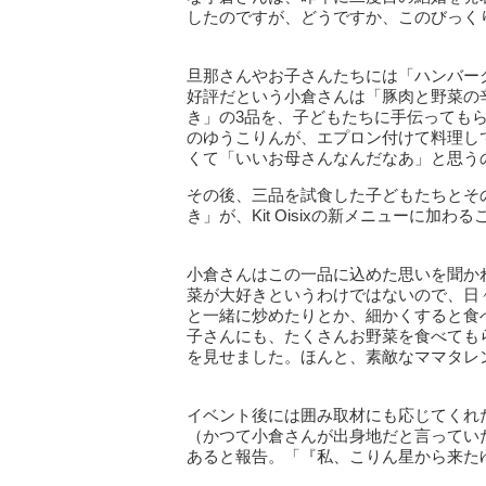
したのですが、どうですか、このびっく
旦那さんやお子さんたちには「ハンバー
好評だという小倉さんは「豚肉と野菜の
き」の3品を、子どもたちに手伝っても
のゆうこりんが、エプロン付けて料理し
くて「いいお母さんなんだなあ」と思う
その後、三品を試食した子どもたちとそ
き」が、Kit Oisixの新メニューに加
小倉さんはこの一品に込めた思いを聞か
菜が大好きというわけではないので、日
と一緒に炒めたりとか、細かくすると食
子さんにも、たくさんお野菜を食べても
を見せました。ほんと、素敵なママタレ
イベント後には囲み取材にも応じてくれ
（かつて小倉さんが出身地だと言ってい
あると報告。「『私、こりん星から来た