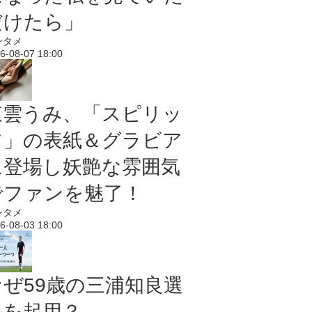
だけたら」
ンタメ
6-08-07 18:00
東雲うみ、「スピリッ
ツ」の表紙＆グラビア
に登場し妖艶な雰囲気
でファンを魅了！
ンタメ
6-08-03 18:00
なぜ59歳の三浦知良選
手を起用？