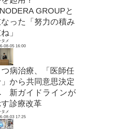
NODERA GROUPと
重なった「努力の積み
重ね」
ンタメ
6-08-05 16:00
うつ病治療、「医師任
せ」から共同意思決定
へ 新ガイドラインが
示す診療改革
ンタメ
6-08-03 17:25