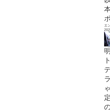
エ
202