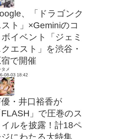
oogle、「ドラゴンク
スト」×Geminiのコ
ラボイベント「ジェミ
ニクエスト」を渋谷・
原宿で開催
ンタメ
6-08-03 18:42
声優・井口裕香が
「FLASH」で圧巻のス
タイルを披露！計18ペ
ージにわたる大特集