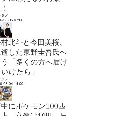
に！
ンタメ
6-08-05 07:00
松村北斗と今田美桜、
急逝した東野圭吾氏へ
誓う「多くの方へ届け
ていけたら」
ンタメ
6-08-04 14:00
街中にポケモン100匹
以上、立像は19匹 日