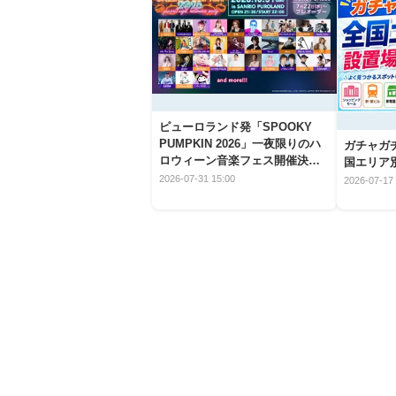
ピューロランド発「SPOOKY
PUMPKIN 2026」一夜限りのハ
ガチャガ
ロウィーン音楽フェス開催決
国エリア別
定！
2026-07-31 15:00
2026-07-17 