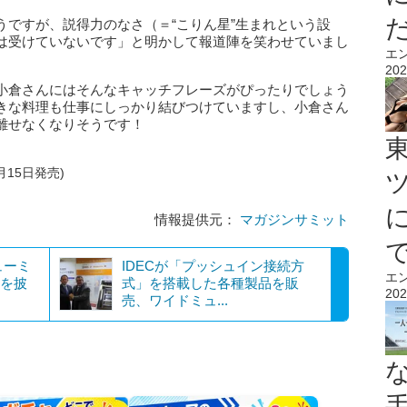
うですが、説得力のなさ（＝“こりん星”生まれという設
は受けていないです」と明かして報道陣を笑わせていまし
エ
202
小倉さんにはそんなキャッチフレーズがぴったりでしょう
きな料理も仕事にしっかり結びつけていますし、小倉さん
離せなくなりそうです！
3月15日発売)
情報提供元：
マガジンサミット
ューミ
IDECが「プッシュイン接続方
エ
間を披
式」を搭載した各種製品を販
202
売、ワイドミュ...