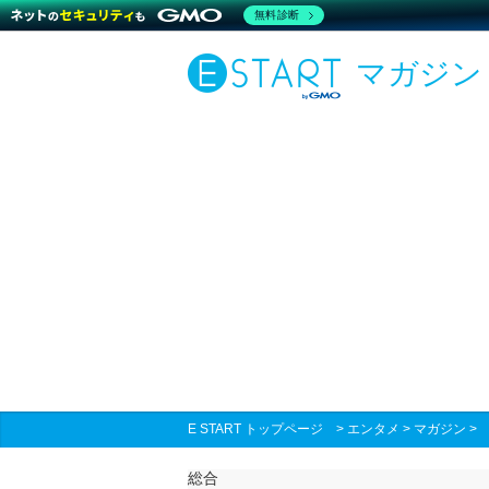
無料診断
マガジン
E START トップページ
>
エンタメ
>
マガジン
総合