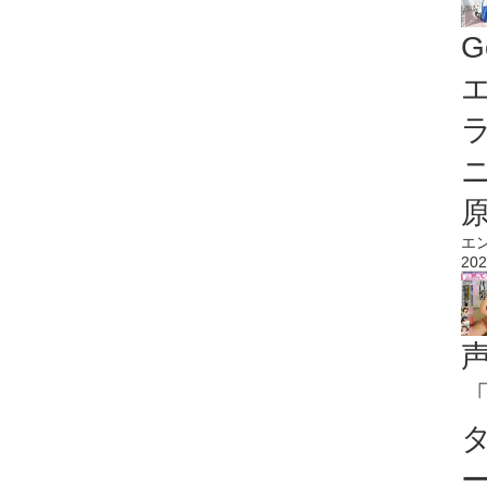
G
エ
エ
202