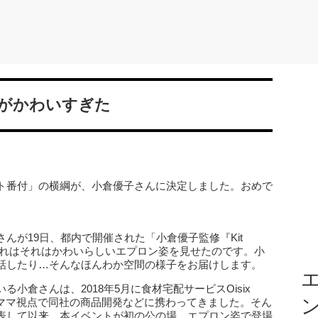
がかわいすぎた
ト番付」の横綱が、小倉優子さんに決定しました。おめで
んが19日、都内で開催された「小倉優子監修『Kit
、それはそれはかわいらしいエプロン姿を見せたのです。小
話したり…そんなほんわか空間の様子をお届けします。
エ
小倉さんは、2018年5月に食材宅配サービスOisix
来、ママ視点で同社の商品開発などに携わってきました。そん
表して以来、本イベントが初の公の場。エプロン姿で登場