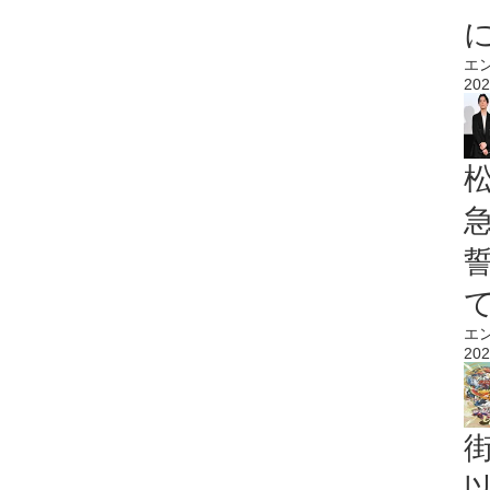
エ
202
エ
202