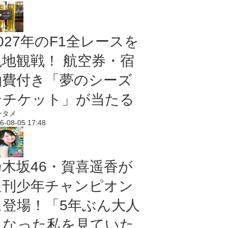
027年のF1全レースを
現地観戦！ 航空券・宿
泊費付き「夢のシーズ
ンチケット」が当たる
ンタメ
6-08-05 17:48
乃木坂46・賀喜遥香が
週刊少年チャンピオン
に登場！「5年ぶん大人
になった私を見ていた