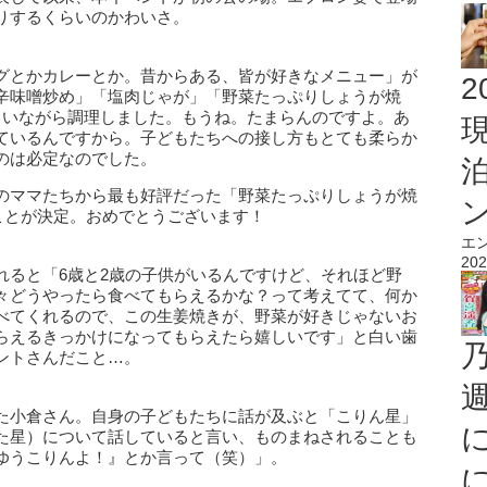
りするくらいのかわいさ。
グとかカレーとか。昔からある、皆が好きなメニュー」が
2
辛味噌炒め」「塩肉じゃが」「野菜たっぷりしょうが焼
らいながら調理しました。もうね。たまらんのですよ。あ
ているんですから。子どもたちへの接し方もとても柔らか
のは必定なのでした。
のママたちから最も好評だった「野菜たっぷりしょうが焼
わることが決定。おめでとうございます！
エ
202
れると「6歳と2歳の子供がいるんですけど、それほど野
々どうやったら食べてもらえるかな？って考えてて、何か
べてくれるので、この生姜焼きが、野菜が好きじゃないお
らえるきっかけになってもらえたら嬉しいです」と白い歯
ントさんだこと…。
た小倉さん。自身の子どもたちに話が及ぶと「こりん星」
た星）について話していると言い、ものまねされることも
ゆうこりんよ！』とか言って（笑）」。