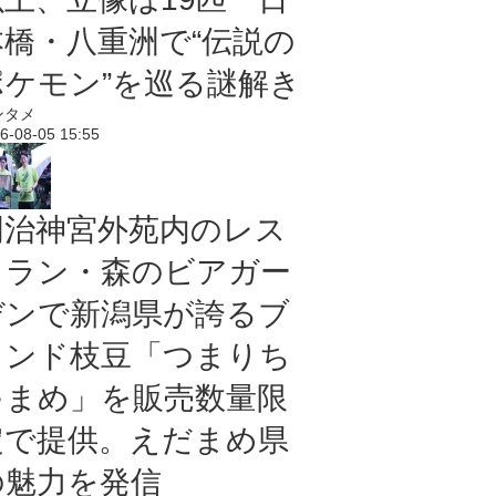
本橋・八重洲で“伝説の
ポケモン”を巡る謎解き
ンタメ
6-08-05 15:55
明治神宮外苑内のレス
トラン・森のビアガー
デンで新潟県が誇るブ
ランド枝豆「つまりち
ゃまめ」を販売数量限
定で提供。えだまめ県
の魅力を発信