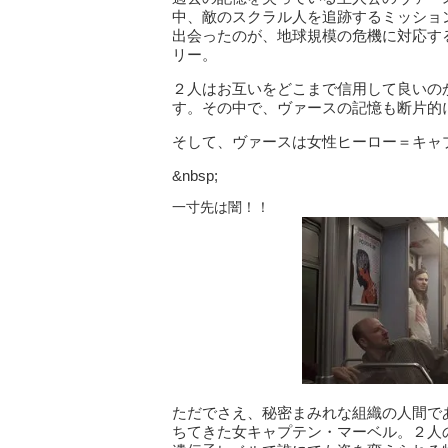
中、敵のスクラル人を追跡するミッション
出会ったのが、地球規模の危機に対応する為の
リー。
２人はお互いをどこまで信用して良いの
す。その中で、ヴァースの記憶も断片的
そして、ヴァースは女性ヒーロー＝キャ
&nbsp;
一寸先は闇！！
ただでさえ、秘密まみれな組織の人間で
ちてきた女キャプテン・マーベル。２人