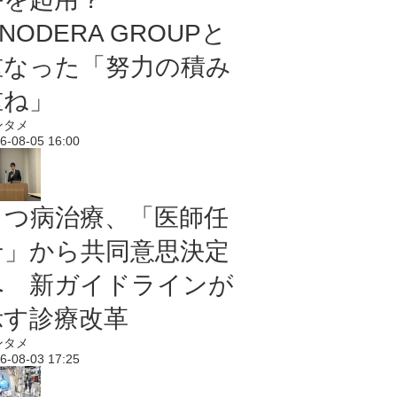
NODERA GROUPと
重なった「努力の積み
重ね」
ンタメ
6-08-05 16:00
うつ病治療、「医師任
せ」から共同意思決定
へ 新ガイドラインが
示す診療改革
ンタメ
6-08-03 17:25