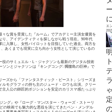
エ
202
様々な賞を受賞した『ルーム』でアカデミー主演女優賞を
なり、アイデンティティを探しながら戦う現在。90年代
軍に入隊し、女性パイロットを目指していた過去。両方を
なく、あくまでも現実に立ち向かう女性として演じているの
ー役のサミュエル・L・ジャクソンも最新のデジタル技術
ーソンとジャクソンは『キングコング: 髑髏島の巨神』で
リーズから「ファンタスティック・ビースト」シリーズま
ィルモグラフィの持ち主のジュード・ロウも出演。クリー
で主人公の師匠的ボジションを安定のカリスマ感たっぷり
ジング』や『ローグ・マン/スター・ウォーズ・ストーリ
、どの映画でも魅力的な悪役を演じてきたベン・メンデル
れる重要参考宇宙人＝スクラル人のリーダーを演じていま