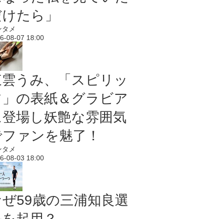
だけたら」
ンタメ
6-08-07 18:00
東雲うみ、「スピリッ
ツ」の表紙＆グラビア
に登場し妖艶な雰囲気
でファンを魅了！
ンタメ
6-08-03 18:00
なぜ59歳の三浦知良選
手を起用？