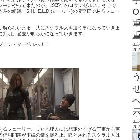
中にやって来たのが、1995年のロサンゼルス。そこで
O
組織＝S.H.I.E.L.D.(シールド)の捜査官であるフュー
か解らないまま、共にスクラル人を追う事になっていきま
に判明。過去が明らかになっていきます。
プテン・マーベルへ！！
エ
202
エ
202
あるフューリー。また地球人には想定外すぎる宇宙から落
の信用問題が本編の鍵を握る上、敵とされるスクラル人は