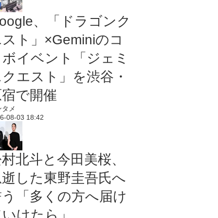
oogle、「ドラゴンク
スト」×Geminiのコ
ラボイベント「ジェミ
ニクエスト」を渋谷・
原宿で開催
ンタメ
6-08-03 18:42
松村北斗と今田美桜、
急逝した東野圭吾氏へ
誓う「多くの方へ届け
ていけたら」