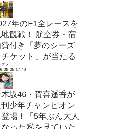
027年のF1全レースを
現地観戦！ 航空券・宿
泊費付き「夢のシーズ
ンチケット」が当たる
ンタメ
6-08-05 17:48
乃木坂46・賀喜遥香が
週刊少年チャンピオン
に登場！「5年ぶん大人
になった私を見ていた