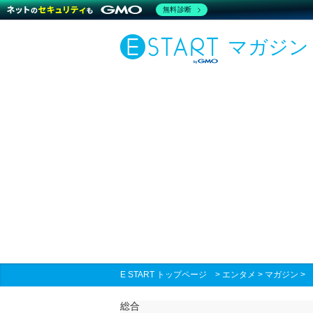
無料診断
マガジン
E START トップページ
>
エンタメ
>
マガジン
総合