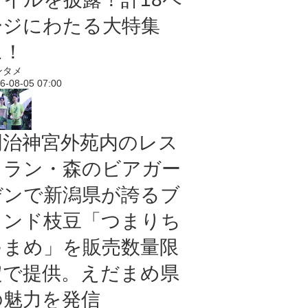
ージにわたる大特集
に！
ンタメ
6-08-05 07:00
明治神宮外苑内のレス
トラン・森のビアガー
デンで新潟県が誇るブ
ランド枝豆「つまりち
ゃまめ」を販売数量限
定で提供。えだまめ県
の魅力を発信