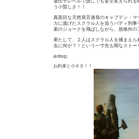
遺伝子レベルで誰にでも姿を変えられる
う小賢しさ！！
真面目な天然発言連発のキャプテン・マ
カに逃げたスクラル人を追うバディ刑事
束のジョークを飛ばしながら、規格外の
果たして、２人はスクラル人を捕まえら
去に何が？！という一寸先も闇なストー
&nbsp;
お約束と小ネタ！！