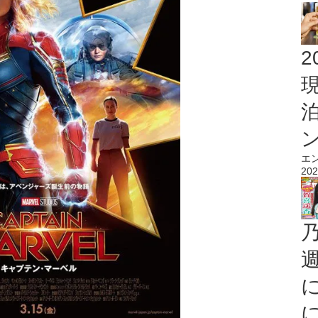
2
エ
202