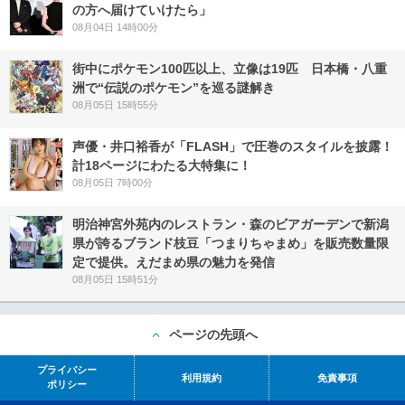
の方へ届けていけたら」
08月04日 14時00分
街中にポケモン100匹以上、立像は19匹 日本橋・八重
洲で“伝説のポケモン”を巡る謎解き
08月05日 15時55分
声優・井口裕香が「FLASH」で圧巻のスタイルを披露！
計18ページにわたる大特集に！
08月05日 7時00分
明治神宮外苑内のレストラン・森のビアガーデンで新潟
県が誇るブランド枝豆「つまりちゃまめ」を販売数量限
定で提供。えだまめ県の魅力を発信
08月05日 15時51分
ページの先頭へ
プライバシー
利用規約
免責事項
ポリシー