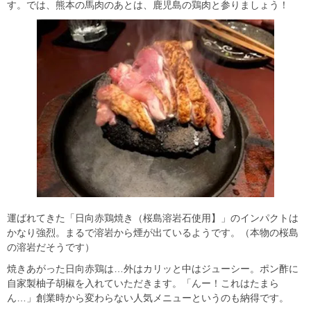
す。では、熊本の馬肉のあとは、鹿児島の鶏肉と参りましょう！
運ばれてきた「日向赤鶏焼き（桜島溶岩石使用】」のインパクトは
かなり強烈。まるで溶岩から煙が出ているようです。（本物の桜島
の溶岩だそうです）
焼きあがった日向赤鶏は…外はカリッと中はジューシー。ポン酢に
自家製柚子胡椒を入れていただきます。「んー！これはたまら
ん…」創業時から変わらない人気メニューというのも納得です。