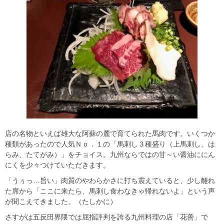
店の名物といえば雄大な阿蘇の麓で育てられた馬肉です。いくつか
種類があったので人気Ｎｏ．１の「馬刺し３種盛り（上馬刺し、は
らみ、たてがみ）」をチョイス。九州ならではの甘～い醤油ににん
にくを少々つけていただきます。
「うぅっ…旨い」肉質のやわらかさに打ち震えていると、少し離れ
た席から「ここに来たら、馬刺し食わなきゃ帰れないよ」という声
が聞こえてきました。（たしかに）
さすがは五反田界隈では屈指評判を誇る九州料理の店「花善」で