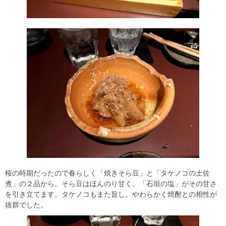
桜の時期だったので春らしく「焼きそら豆」と「タケノコの土佐
煮」の２品から。そら豆はほんのり甘く、「石垣の塩」がその甘さ
を引き立てます。タケノコもまた旨し。やわらかく焼酎との相性が
抜群でした。