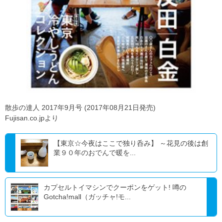
散歩の達人 2017年9月号 (2017年08月21日発売)
Fujisan.co.jpより
【東京☆今夜はここで独り呑み】 ～花見の後は創
業９０年のおでんで暖を...
カプセルトイマシンでクーポンをゲット! 噂の
Gotcha!mall（ガッチャ!モ...