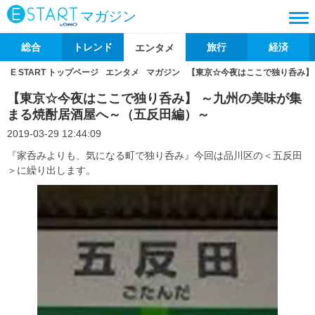
マガジン
総合
トレンド
旅行
経済
エンタメ
E START トップページ
エンタメ
マガジン
【東京☆今夜はここで独り呑み】
【東京☆今夜はここで独り呑み】 ～九州の美味が集
まる焼酎居酒屋へ～（五反田編）～
2019-03-29 12:44:09
『家呑みよりも、気になる町で独り呑み』今回は品川区の＜五反田
＞に繰り出します。