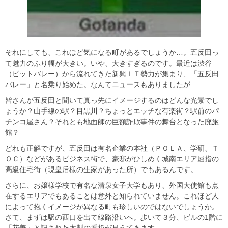
それにしても、これほど気になる町があるでしょうか…。五反田っ
て魅力のふり幅が大きい。いや、大きすぎるのです。最近は渋谷
（ビットバレー）から流れてきた新興ＩＴ勢力が集まり、「五反田
バレー」と名乗り始めた。なんてニュースもありましたが…
皆さんが五反田と聞いて真っ先にイメージするのはどんな光景でし
ょうか？山手線の駅？目黒川？ちょっとエッチな有楽街？駅前のパ
チンコ屋さん？それとも地面師の巨額詐欺事件の舞台となった廃旅
館？
どれも正解ですが、五反田は有名企業の本社（ＰＯＬＡ、学研、Ｔ
ＯＣ）などがあるビジネス街で、豪邸がひしめく城南エリア屈指の
高級住宅街（現皇后様の生家があった所）でもあるんです。
さらに、お嬢様学校で有名な清泉女子大学もあり、外国大使館も点
在するエリアでもあることは意外と知られていません。これほど人
によって抱くイメージが異なる町も珍しいのではないでしょうか。
さて、まずは駅の西口を出て線路沿いへ。歩いて３分、ビルの1階に
「花善」と記された木製の看板が見えてきます。