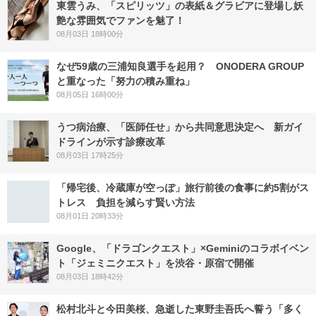
東雲うみ、「スピリッツ」の表紙＆グラビアに登場し妖
艶な雰囲気でファンを魅了！
08月03日 18時00分
なぜ59歳の三浦知良選手を起用？ ONODERA GROUP
と重なった「努力の積み重ね」
08月05日 16時00分
うつ病治療、「医師任せ」から共同意思決定へ 新ガイ
ドラインが示す診療改革
08月03日 17時25分
「帰宅後、冷蔵庫が空っぽ」旅行前後の食事に約5割がス
トレス 負担を減らす賢い方法
08月01日 20時33分
Google、「ドラゴンクエスト」×Geminiのコラボイベン
ト「ジェミニクエスト」を渋谷・原宿で開催
08月03日 18時42分
松村北斗と今田美桜、急逝した東野圭吾氏へ誓う「多く