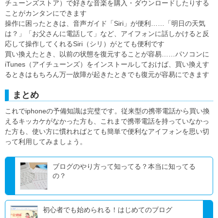
チューンズストア）で好きな音楽を購入・ダウンロードしたりする
ことがカンタンにできます
操作に困ったときは、音声ガイド「Siri」が便利……「明日の天気
は？」「お父さんに電話して」など、アイフォンに話しかけると反
応して操作してくれるSiri（シリ）がとても便利です
買い換えたとき、以前の状態を復元することが容易……パソコンに
iTunes（アイチューンズ）をインストールしておけば、買い換えす
るときはもちろん万一故障が起きたときでも復元が容易にできます
まとめ
これでiphoneの予備知識は完璧です。従来型の携帯電話から買い換
えるキッカケがなかった方も、これまで携帯電話を持っていなかっ
た方も、使い方に慣れればとても簡単で便利なアイフォンを思い切
って利用してみましょう。
ブログのやり方って知ってる？本当に知ってる
の？
初心者でも始められる！はじめてのブログ