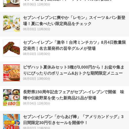
08月06日 11時30分
セブン‐イレブンに爽やか「レモン」スイーツ＆パン新登
場！夏に食べたい限定商品をチェック
08月03日 11時30分
セブン-イレブン「激辛！台湾ミンチカツ」8月4日数量限
定発売｜名古屋発祥の旨辛グルメが登場
08月03日 11時30分
ピザハット夏休みセット3種が3,000円から！お盆や集ま
りにぴったりのボリューム&おトクな期間限定メニュー
08月03日 13時00分
長野県150周年記念フェアがセブン-イレブンで開催 味
噌や伝統野菜を使った新商品21品が登場
08月04日 11時30分
セブン‐イレブン「からあげ棒」「アメリカンドッグ」3
日間限定30円引きセールを開催中！
08月07日 11時30分