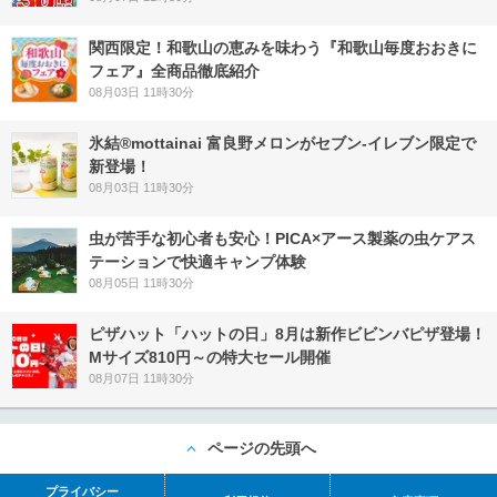
関西限定！和歌山の恵みを味わう『和歌山毎度おおきに
フェア』全商品徹底紹介
08月03日 11時30分
氷結®mottainai 富良野メロンがセブン‐イレブン限定で
新登場！
08月03日 11時30分
虫が苦手な初心者も安心！PICA×アース製薬の虫ケアス
テーションで快適キャンプ体験
08月05日 11時30分
ピザハット「ハットの日」8月は新作ビビンバピザ登場！
Mサイズ810円～の特大セール開催
08月07日 11時30分
ページの先頭へ
プライバシー