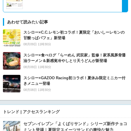
あわせて読みたい記事
スシロー×C.C.レモン初コラボ！夏限定「おいしーレモンの
甘酸っぱパフェ」新登場
08月09日 11時30分
スシロー×食べログ「らーめん 武双家」監修！家系風豚骨醤
油ラーメン＆新感覚冷やしとり天うどんが新登場
08月09日 11時30分
スシロー×GAZOO Racing初コラボ！夏休み限定ミニカー付
きメニュー登場
08月08日 11時30分
トレンド | アクセスランキング
セブン‐イレブン「よくばりサンド」シリーズ新作チョコ
ミント登場｜夏限定スイーツサンドの爽快な魅力