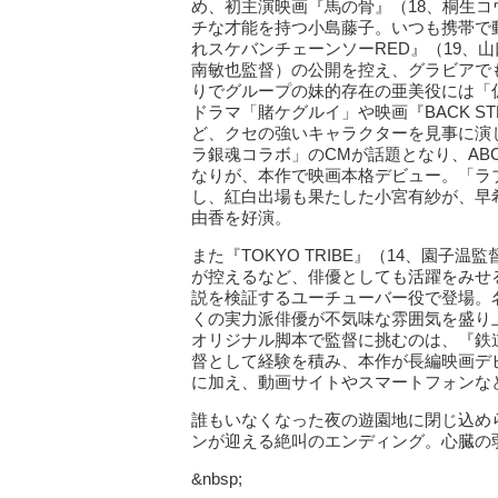
め、初主演映画『馬の骨』（18、桐生コウ
チな才能を持つ小島藤子。いつも携帯で
れスケバンチェーンソーRED』（19、
南敏也監督）の公開を控え、グラビアて
りでグループの妹的存在の亜美役に
ドラマ「賭ケグルイ」や映画『BACK S
ど、クセの強いキャラクターを見事に演
ラ銀魂コラボ」のCMが話題となり、A
なりが、本作で映画本格デビュー。「ラフ
し、紅白出場も果たした小宮有紗が、早希の
由香を好演。
また『TOKYO TRIBE』（14、園子
が控えるなど、俳優としても活躍をみせるヒ
説を検証するユーチューバー役で登場。
くの実力派俳優が不気味な雰囲気を盛り
オリジナル脚本で監督に挑むのは、『鉄
督として経験を積み、本作が長編映画デ
に加え、動画サイトやスマートフォンな
誰もいなくなった夜の遊園地に閉じ込め
ンが迎える絶叫のエンディング。心臓の
&nbsp;