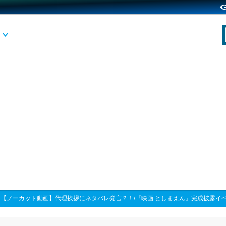
>
【ノーカット動画】代理挨拶にネタバレ発言？！/『映画 としまえん』完成披露イ