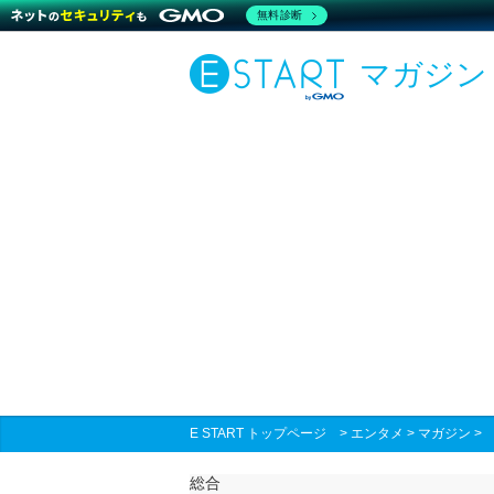
無料診断
マガジン
E START トップページ
>
エンタメ
>
マガジン
総合