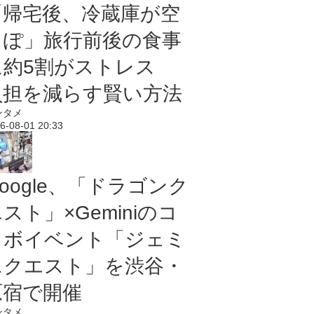
「帰宅後、冷蔵庫が空
っぽ」旅行前後の食事
に約5割がストレス
負担を減らす賢い方法
ンタメ
6-08-01 20:33
oogle、「ドラゴンク
スト」×Geminiのコ
ラボイベント「ジェミ
ニクエスト」を渋谷・
原宿で開催
ンタメ