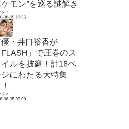
ポケモン”を巡る謎解き
ンタメ
6-08-05 15:55
声優・井口裕香が
「FLASH」で圧巻のス
タイルを披露！計18ペ
ージにわたる大特集
に！
ンタメ
6-08-05 07:00