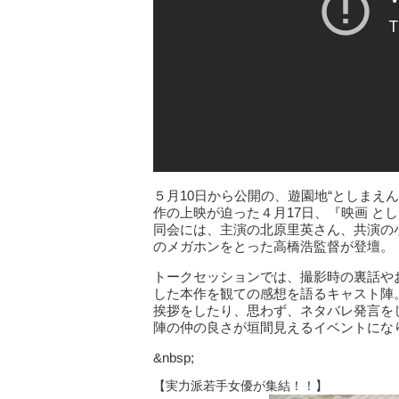
５月10日から公開の、遊園地“としまえ
作の上映が迫った４月17日、『映画 と
同会には、主演の北原里英さん、共演の
のメガホンをとった高橋浩監督が登壇。
トークセッションでは、撮影時の裏話や
した本作を観ての感想を語るキャスト陣
挨拶をしたり、思わず、ネタバレ発言を
陣の仲の良さが垣間見えるイベントにな
&nbsp;
【実力派若手女優が集結！！】