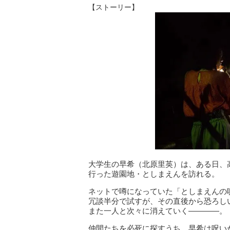
【ストーリー】
大学生の早希（北原里英）は、ある日、
行った遊園地・としまえんを訪れる。
ネットで噂になっていた「としまえんの
冗談半分で試すが、その直後から恐ろし
また一人と次々に消えていく————。
仲間たちを必死に探すうち、早希は呪い