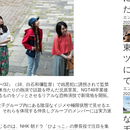
エ
202
ー/32』（18、白石和彌監督）で凶悪犯に誘拐されて監禁
エ
当たりの熱演で話題を呼んだ北原里英。NGT48卒業後
202
るものをゾッとさせるリアルな恐怖演技で新境地を開拓。
、女子グループ内にある陰湿なイジメや極限状態で見せるエ
。それらを体現する仲良しグループのメンバーには実力派
るのは、NHK 朝ドラ「ひよっこ」の寮長役で注目を集