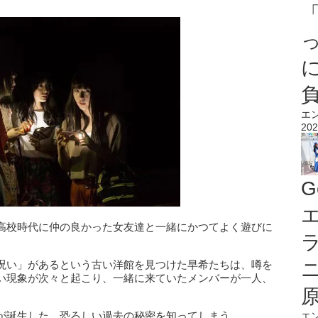
エ
202
G
エ
高校時代に仲の良かった女友達と一緒にかつてよく遊びに
呪い」があるという古い洋館を見つけた早希たちは、噂を
い現象が次々と起こり、一緒に来ていたメンバーが一人、
が誕生した、恐ろしい過去の秘密を知ってしまう。
エ