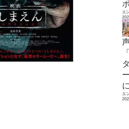
エ
202
エ
202