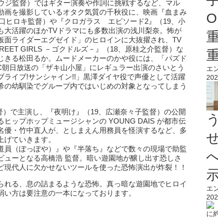
ジ監督）ではギター演奏や作詞に挑戦するなど、マル
動画を撮影しているオタク気質の千秋役に、映画『血まみ
O
山口ヒロキ監督）や『クロガラス エピソード2』（19、小
゙も大活躍のほかTVドラマにも多数出演の浅川梨奈。怖が
は「仮面ライダーエグゼイド」のヒロインに大抜擢され、TV
TREET GIRLS －ゴクドルズ－』（18、原桂之介監督）な
じきる松田るか。ムードメーカーのかや役には、「パズド
BC朝日放送の「ザキ山小屋」にレギュラー出演のさいとう
エ
゙ライブ!サンシャイン!!」黒澤ダイヤ役で声優として活躍
202
幼馴染でグループ内ではいじめの対象となってしまう
温監督）で主演し、『夜明け』（19、広瀬奈々子監督）の公開
ップホップミュージシャンの YOUNG DAIS が都市伝
名優・竹中直人が、としまえん用務員を怪演するなど、多
上げていきます。
道員（ぽっぽや）』や『半落ち』などで数々の現場で助監
ビューとなる高橋浩 監督。暗い遊園地が醸し出す恐しさ
ど現代人に欠かせないツールを使った恐怖演出が炸裂！！
られる、息の詰まるような恐怖。真っ暗な遊園地でヒロイ
エ
弱い方は要注意の一本になっております。
202