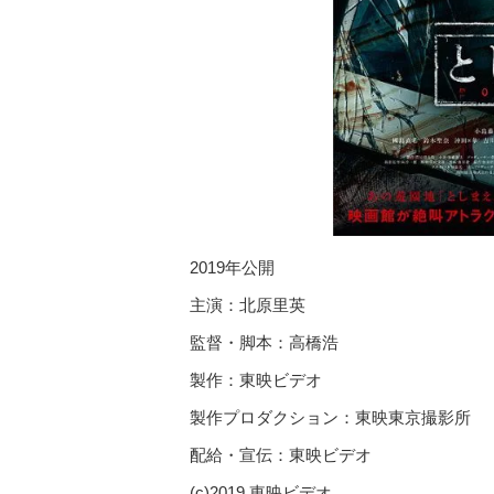
2019年公開
主演：北原里英
監督・脚本：高橋浩
製作：東映ビデオ
製作プロダクション：東映東京撮影所
配給・宣伝：東映ビデオ
(c)2019 東映ビデオ