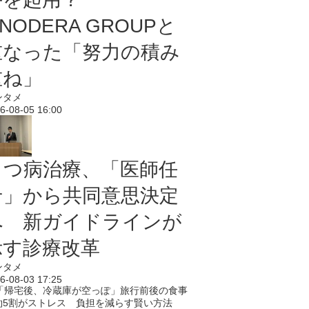
NODERA GROUPと
重なった「努力の積み
重ね」
ンタメ
6-08-05 16:00
うつ病治療、「医師任
せ」から共同意思決定
へ 新ガイドラインが
示す診療改革
ンタメ
6-08-03 17:25