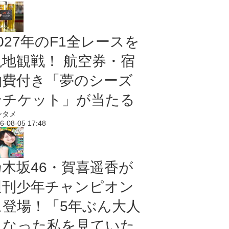
027年のF1全レースを
現地観戦！ 航空券・宿
泊費付き「夢のシーズ
ンチケット」が当たる
ンタメ
6-08-05 17:48
乃木坂46・賀喜遥香が
週刊少年チャンピオン
に登場！「5年ぶん大人
になった私を見ていた