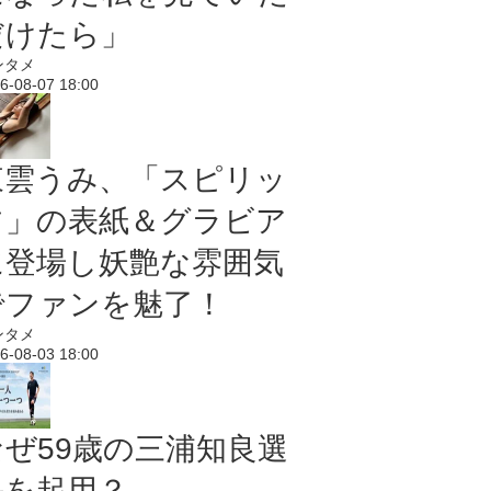
だけたら」
ンタメ
6-08-07 18:00
東雲うみ、「スピリッ
ツ」の表紙＆グラビア
に登場し妖艶な雰囲気
でファンを魅了！
ンタメ
6-08-03 18:00
なぜ59歳の三浦知良選
手を起用？