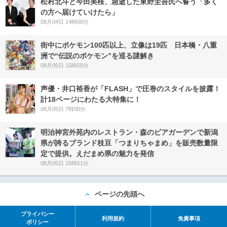
松村北斗と今田美桜、急逝した東野圭吾氏へ誓う「多く
の方へ届けていけたら」
08月04日 14時00分
街中にポケモン100匹以上、立像は19匹 日本橋・八重
洲で“伝説のポケモン”を巡る謎解き
08月05日 15時55分
声優・井口裕香が「FLASH」で圧巻のスタイルを披露！
計18ページにわたる大特集に！
08月05日 7時00分
明治神宮外苑内のレストラン・森のビアガーデンで新潟
県が誇るブランド枝豆「つまりちゃまめ」を販売数量限
定で提供。えだまめ県の魅力を発信
08月05日 15時51分
ページの先頭へ
プライバシー
利用規約
免責事項
ポリシー