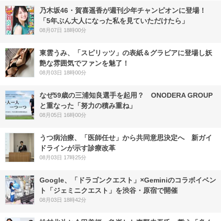
乃木坂46・賀喜遥香が週刊少年チャンピオンに登場！
「5年ぶん大人になった私を見ていただけたら」
08月07日 18時00分
東雲うみ、「スピリッツ」の表紙＆グラビアに登場し妖
艶な雰囲気でファンを魅了！
08月03日 18時00分
なぜ59歳の三浦知良選手を起用？ ONODERA GROUP
と重なった「努力の積み重ね」
08月05日 16時00分
うつ病治療、「医師任せ」から共同意思決定へ 新ガイ
ドラインが示す診療改革
08月03日 17時25分
Google、「ドラゴンクエスト」×Geminiのコラボイベン
ト「ジェミニクエスト」を渋谷・原宿で開催
08月03日 18時42分