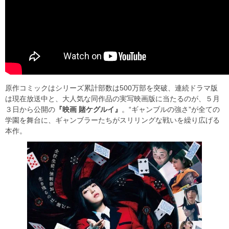
原作コミックはシリーズ累計部数は500万部を突破、連続ドラマ版
は現在放送中と、大人気な同作品の実写映画版に当たるのが、５月
３日から公開の
『映画 賭ケグルイ』
。“ギャンブルの強さ”が全ての
学園を舞台に、ギャンブラーたちがスリリングな戦いを繰り広げる
本作。