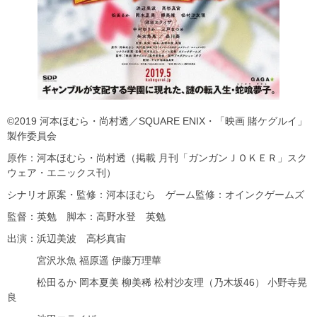
©2019 河本ほむら・尚村透／SQUARE ENIX・「映画 賭ケグルイ」
製作委員会
原作：河本ほむら・尚村透（掲載 月刊「ガンガンＪＯＫＥＲ」スク
ウェア・エニックス刊）
シナリオ原案・監修：河本ほむら ゲーム監修：オインクゲームズ
監督：英勉 脚本：高野水登 英勉
出演：浜辺美波 高杉真宙
宮沢氷魚 福原遥 伊藤万理華
松田るか 岡本夏美 柳美稀 松村沙友理（乃木坂46） 小野寺晃
良