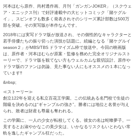
河本ほむら原作、尚村透作画、月刊「ガンガンJOKER」（スクウェ
ア・エニックス刊）で好評連載中の大ヒットコミック「賭ケグル
イ」。スピンオフも数多く発表されそのシリーズ累計部数は500万
部を突破。その実写版が本作なんです。
2018年には実写ドラマ版が放送され、その個性的なキャラクターと
若手俳優たちの振り切った演技が話題に。続編となる「賭ケグルイ
season２」がMBS/TBS ドラマイズム枠で放送中。今回の映画版
は、原作者・河本ほむらが原案・監修を務めた完全オリジナルスト
ーリーで、ドラマ版を観てない方もウェルカムな親切設計。原作や
ドラマ版のファンは勿論、見た事ない人にもオススメの１本になっ
ています‼
&nbsp;
≪ストーリー≫
創立122年を迎える私立百花王学園。この伝統ある名門校で生徒の
階級を決めるのは“ギャンブルの強さ”。勝者には地位と名誉が与え
られ、敗者は財産も尊厳も奪われる。
この学園に、一人の少女が転校してくる。彼女の名は蛇喰夢子。一
見するとお淑やかなこの美少女は、いかなるリスクもいとわない常
軌を逸したギャンブル狂だった。