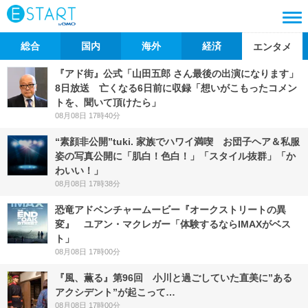
総合
国内
海外
経済
エンタメ
『アド街』公式「山田五郎 さん最後の出演になります」
8日放送 亡くなる6日前に収録「想いがこもったコメン
トを、聞いて頂けたら」
08月08日 17時40分
“素顔非公開”tuki. 家族でハワイ満喫 お団子ヘア＆私服
姿の写真公開に「肌白！色白！」「スタイル抜群」「か
わいい！」
08月08日 17時38分
恐竜アドベンチャームービー『オークストリートの異
変』 ユアン・マクレガー「体験するならIMAXがベス
ト」
08月08日 17時00分
『風、薫る』第96回 小川と過ごしていた直美に”ある
アクシデント”が起こって…
08月08日 17時00分