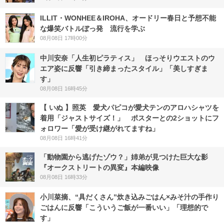
ILLIT・WONHEE＆IROHA、オードリー春日と予想不能
な爆笑バトルぼっ発 流行を学ぶ
08月08日 17時00分
中川安奈「人生初ピラティス」 ほっそりウエストのウ
エア姿に反響「引き締まったスタイル」「美しすぎま
す」
08月08日 16時45分
【 いぬ 】照英 愛犬パピコが愛犬テンのアロハシャツを
着用「ジャストサイズ！」 ポスターとの2ショットにフ
ォロワー「愛が受け継がれてますね」
08月08日 16時41分
「動物園から逃げたゾウ？」姉弟が見つけた巨大な影
『オークストリートの異変』本編映像
08月08日 16時33分
小川菜摘、“具だくさん”炊き込みごはん×みそ汁の手作り
ごはんに反響「こういうご飯が一番いい」「理想的で
す」