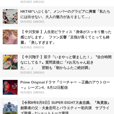
08月08日 16時10分
HKT48“いぶくる”、メンバーのグラビアに興奮「私たち
には出せない、大人の魅力がありまして…」
08月08日 16時08分
【 中川安奈 】人生初ピラティス「身体がスッキリ整った
感じがします」 ファン反響「足指が長くてとっても綺
麗」「美しすぎます」
08月08日 16時07分
【 中川翔子 】双子「いまやっと寝ました！」〝自分時間
なにしてる？〟質問直後に「#お兄ちゃん起き
た、、」 翌朝も「朝からふたご絶好調」
08月08日 16時06分
Prime Originalドラマ『リーチャー ～正義のアウトロー
～』シーズン4、8月12日配信
08月08日 15時58分
【令和8年8月8日】SUPER EIGHT大倉忠義、『鳥貴族』
創業者の父・大倉忠司とバラエティー初共演 サプライ
ズ登場→2ショットトーク実現