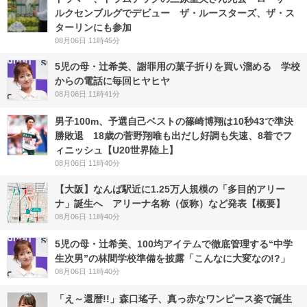
ルクセンブルグでデビュー ザ・ルースターズ、ザ・ス
ターリンにも参加
08月06日 11時45分
5児の母・辻希美、謝罪用の菓子折りを買い溜める 学校
からの電話に毎回ヒヤヒヤ
08月06日 11時41分
男子100m、予選自己ベストの篠崎博翔は10秒43で準決
勝敗退 18歳の菅野翔唯も出だし好調も失速、8着でフ
ィニッシュ【U20世界陸上】
08月06日 11時40分
【大阪】なんば駅近に1.25万人規模の「多目的アリー
ナ」誕生へ アリーナ名称（仮称）など発表【概要】
08月06日 11時40分
5児の母・辻希美、100均アイテムで徹底管理する“中学
生次男”の林間学校準備を披露「こんなに大変なの!?」
08月06日 11時40分
「え～還暦!!」森口瑤子、真っ赤なワンピース姿で誕生