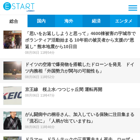
国内
海外
経済
エンタメ
総合
「思いをお返ししようと思って」4600棟被害の宇城市で
ボランティア活動始まる 10年前の被災者から支援の“恩
返し” 熊本地震から10日目
08月06日 11時54分
ドイツの空港で爆発物を搭載したドローンを発見 ドイ
ツ内務相「外国勢力が関与の可能性も」
08月06日 11時52分
京王線 桜上水-つつじヶ丘間 運転再開
08月06日 11時47分
がん闘病中の桐谷さん、加入している保険に注目集まる
「流石に」「人柄が出ていますね」
08月06日 11時46分
ドラマー、ドラムテックの三原重夫さん死去 ローザ・