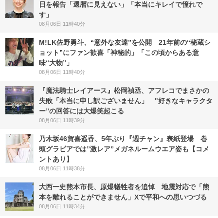
日を報告「還暦に見えない」「本当にキレイで憧れで
す」
08月06日 11時40分
M!LK佐野勇斗、“意外な友達”を公開 21年前の“秘蔵シ
ョット”にファン歓喜「神秘的」「この頃からある意
味“大物”」
08月06日 11時40分
『魔法騎士レイアース』松岡禎丞、アフレコでまさかの
失敗「本当に申し訳ございません」 "好きなキャラクタ
ー”の回答には大爆笑起こる
08月06日 11時39分
乃木坂46賀喜遥香、5年ぶり『週チャン』表紙登場 巻
頭グラビアでは”激レア”メガネルームウエア姿も【コメ
ントあり】
08月06日 11時38分
大西一史熊本市長、原爆犠牲者を追悼 地震対応で「熊
本を離れることができません」Xで平和への思いつづる
08月06日 11時34分