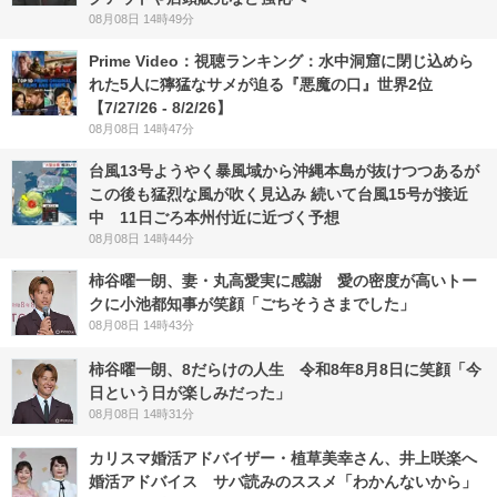
08月08日 14時49分
Prime Video：視聴ランキング：水中洞窟に閉じ込めら
れた5人に獰猛なサメが迫る『悪魔の口』世界2位
【7/27/26 - 8/2/26】
08月08日 14時47分
台風13号ようやく暴風域から沖縄本島が抜けつつあるが
この後も猛烈な風が吹く見込み 続いて台風15号が接近
中 11日ごろ本州付近に近づく予想
08月08日 14時44分
柿谷曜一朗、妻・丸高愛実に感謝 愛の密度が高いトー
クに小池都知事が笑顔「ごちそうさまでした」
08月08日 14時43分
柿谷曜一朗、8だらけの人生 令和8年8月8日に笑顔「今
日という日が楽しみだった」
08月08日 14時31分
カリスマ婚活アドバイザー・植草美幸さん、井上咲楽へ
婚活アドバイス サバ読みのススメ「わかんないから」