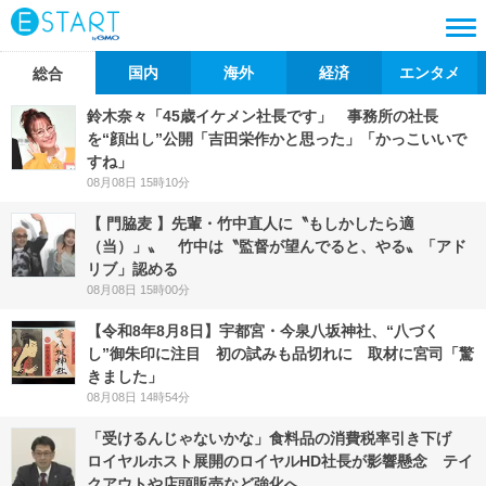
国内
海外
経済
エンタメ
総合
鈴木奈々「45歳イケメン社長です」 事務所の社長
を“顔出し”公開「吉田栄作かと思った」「かっこいいで
すね」
08月08日 15時10分
【 門脇麦 】先輩・竹中直人に〝もしかしたら適
（当）」〟 竹中は〝監督が望んでると、やる〟「アド
リブ」認める
08月08日 15時00分
【令和8年8月8日】宇都宮・今泉八坂神社、“八づく
し”御朱印に注目 初の試みも品切れに 取材に宮司「驚
きました」
08月08日 14時54分
「受けるんじゃないかな」食料品の消費税率引き下げ
ロイヤルホスト展開のロイヤルHD社長が影響懸念 テイ
クアウトや店頭販売など強化へ