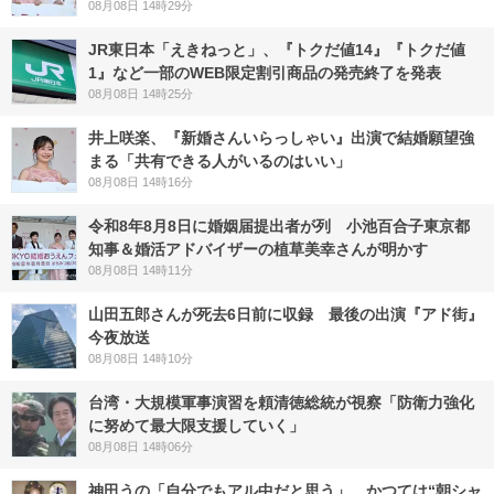
08月08日 14時29分
JR東日本「えきねっと」、『トクだ値14』『トクだ値
1』など一部のWEB限定割引商品の発売終了を発表
08月08日 14時25分
井上咲楽、『新婚さんいらっしゃい』出演で結婚願望強
まる「共有できる人がいるのはいい」
08月08日 14時16分
令和8年8月8日に婚姻届提出者が列 小池百合子東京都
知事＆婚活アドバイザーの植草美幸さんが明かす
08月08日 14時11分
山田五郎さんが死去6日前に収録 最後の出演『アド街』
今夜放送
08月08日 14時10分
台湾・大規模軍事演習を頼清徳総統が視察「防衛力強化
に努めて最大限支援していく」
08月08日 14時06分
神田うの「自分でもアル中だと思う」 かつては“朝シャ